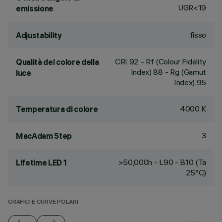
UGR<19
emissione
fisso
Adjustability
CRI
92
- Rf (Colour Fidelity
Qualità del colore della
Index) 88 - Rg (Gamut
luce
Index) 95
4000 K
Temperatura di colore
3
MacAdam Step
>50,000h - L90 - B10 (Ta
Lifetime LED 1
25°C)
GRAFICI E CURVE POLARI