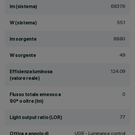
6837.6
lm (sistema)
55.1
W (sistema)
8880
lm sorgente
49
W sorgente
124.09
Efficienza luminosa
(valore reale)
0
Flusso totale emesso a
90° o oltre (lm)
77
Light output ratio (LOR)
UGR - Luminance control
Ottica e angolo di