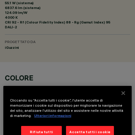
55.1 W (sistema)
6837.6 lm (sistema)
124.09 lm/W
4000 K
CRI
92
- Rf (Colour Fidelity Index) 88 - Rg (Gamut Index) 95
DALI-2
PROGETTATO DA
iGuzzini
COLORE
Cliccando su “Accetta tutti i cookie”, l'utente accetta di
memorizzare i cookie sul dispositivo per migliorare la navigazione
del sito, analizzare l'utilizzo del sito e assistere nelle nostre attività
di marketing.
Ulteriori informazioni
COMPONENTI OPZIONALI
Rifiuta tutti
Accetta tutti i cookie