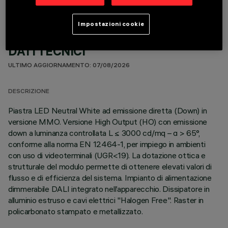
Impostazioni cookie
DATI TECNICI
ULTIMO AGGIORNAMENTO: 07/08/2026
DESCRIZIONE
Piastra LED Neutral White ad emissione diretta (Down) in
versione MMO. Versione High Output (HO) con emissione
down a luminanza controllata L ≤ 3000 cd/mq – α > 65°,
conforme alla norma EN 12464-1, per impiego in ambienti
con uso di videoterminali (UGR<19). La dotazione ottica e
strutturale del modulo permette di ottenere elevati valori di
flusso e di efficienza del sistema. Impianto di alimentazione
dimmerabile DALI integrato nell’apparecchio. Dissipatore in
alluminio estruso e cavi elettrici "Halogen Free". Raster in
policarbonato stampato e metallizzato.