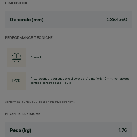
DIMENSIONI
2384x60
Generale (mm)
PERFORMANCE TECNICHE
Classe I
Protetto contro la penetrazione di corpi solidi superiori a 12 mm, non protetto
contro la penetrazione di liquidi.
Conforme alla EN60598-1 e alle normative pertinenti.
PROPRIETÀ FISICHE
1.76
Peso (kg)