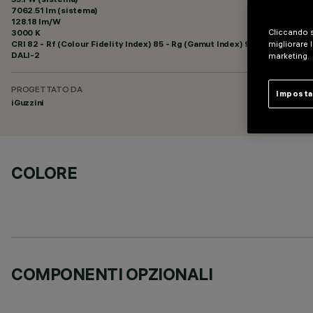
7062.51 lm (sistema)
128.18 lm/W
Cliccando s
3000 K
CRI
82
- Rf (Colour Fidelity Index) 85 - Rg (Gamut Index) 95
migliorare l
DALI-2
marketing.
PROGETTATO DA
Imposta
iGuzzini
COLORE
COMPONENTI OPZIONALI