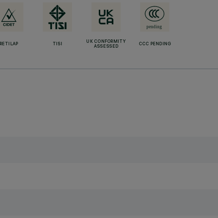
UK CONFORMITY
RETILAP
TISI
CCC PENDING
ASSESSED