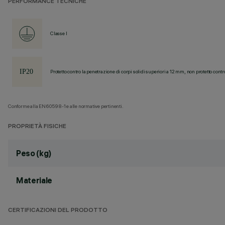
PERFORMANCE TECNICHE
Classe I
Protetto contro la penetrazione di corpi solidi superiori a 12 mm, non protetto contr
Conforme alla EN60598-1 e alle normative pertinenti.
PROPRIETÀ FISICHE
Peso (kg)
Materiale
CERTIFICAZIONI DEL PRODOTTO