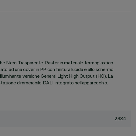
che Nero Trasparente. Raster in materiale termoplastico
ato ad una cover in PP con finitura lucida e allo schermo
illuminante versione General Light High Output (HO). La
entazione dimmerabile DALI integrato nell’apparecchio.
2384