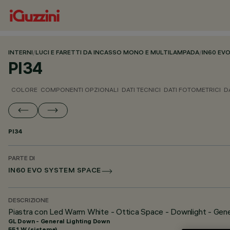
INTERNI
/
LUCI E FARETTI DA INCASSO MONO E MULTILAMPADA
/
IN60 EV
PI34
COLORE
COMPONENTI OPZIONALI
DATI TECNICI
DATI FOTOMETRICI
D
PI34
PARTE DI
IN60 EVO SYSTEM SPACE
DESCRIZIONE
Piastra con Led Warm White - Ottica Space - Downlight - Gen
GL Down - General Lighting Down
55.1 W (sistema)