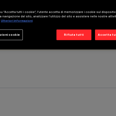
u “Accetta tutti i cookie”, l'utente accetta di memorizzare i cookie sul dispositi
a navigazione del sito, analizzare l'utilizzo del sito e assistere nelle nostre attivi
Ulteriori informazioni
zioni cookie
Rifiuta tutti
Accetta tut