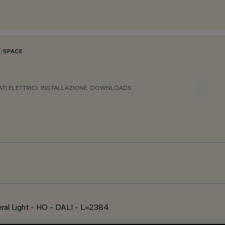
O
/
SPACE
ATI ELETTRICI
INSTALLAZIONE
DOWNLOADS
eral Light - HO - DALI - L=2384