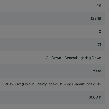
49
128.18
0
71
GL Down - General Lighting Down
fisso
CRI
82
- Rf (Colour Fidelity Index) 85 - Rg (Gamut Index) 95
3000 K