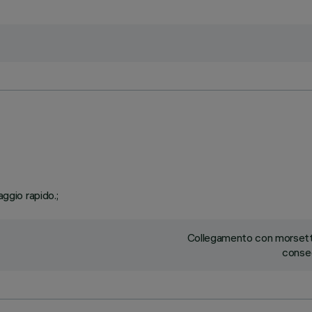
ggio rapido.;
Collegamento con morsetti
conseg