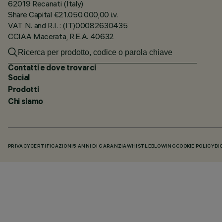
62019 Recanati (Italy)
Share Capital €21.050.000,00 i.v.
VAT N. and R.I. : (IT)00082630435
CCIAA Macerata, R.E.A. 40632
Contatti e dove trovarci
Social
Prodotti
Chi siamo
PRIVACY
CERTIFICAZIONI
5 ANNI DI GARANZIA
WHISTLEBLOWING
COOKIE POLICY
DI