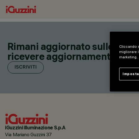
Rimani aggiornato sulle nostre
Cliccando s
migliorare l
ricevere aggiornamenti su nuov
marketing.
ISCRIVITI
Imposta
iGuzzini illuminazione S.p.A
Via Mariano Guzzini 37