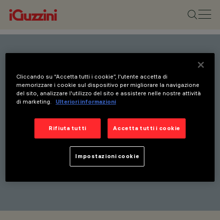
Rimani aggiornato sulle
Cliccando su “Accetta tutti i cookie”, l'utente accetta di
nostre ultime innovazioni.
memorizzare i cookie sul dispositivo per migliorare la navigazione
del sito, analizzare l'utilizzo del sito e assistere nelle nostre attività
Iscriviti alla nostra
di marketing.
Ulteriori informazioni
newsletter per ricevere
Rifiuta tutti
Accetta tutti i cookie
aggiornamenti su nuovi
prodotti, fiere e iniziative.
Impostazioni cookie
ISCRIVITI