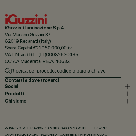
iGuzzini illuminazione S.p.A
Via Mariano Guzzini 37
62019 Recanati (Italy)
Share Capital €21.050.000,00 i.v.
VAT N. and R.I. : (IT)00082630435
CCIAA Macerata, R.E.A. 40632
Contatti e dove trovarci
Social
Prodotti
Chi siamo
PRIVACY
CERTIFICAZIONI
5 ANNI DI GARANZIA
WHISTLEBLOWING
COOKIE POLICY
DICHIARAZIONE DI ACCESSIBILITÀ
I NOSTRI CODICI