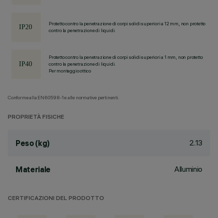
Protetto contro la penetrazione di corpi solidi superiori a 12 mm, non protetto
contro la penetrazione di liquidi.
Protetto contro la penetrazione di corpi solidi superiori a 1 mm, non protetto
contro la penetrazione di liquidi.
Per montaggio ottico
Conforme alla EN60598-1 e alle normative pertinenti.
PROPRIETÀ FISICHE
2.13
Peso (kg)
Alluminio
Materiale
CERTIFICAZIONI DEL PRODOTTO