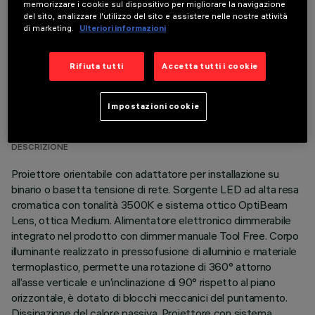
memorizzare i cookie sul dispositivo per migliorare la navigazione
del sito, analizzare l'utilizzo del sito e assistere nelle nostre attività
di marketing.
Ulteriori informazioni
Rifiuta tutti
Accetta tutti i cookie
DATI TECNICI
Impostazioni cookie
ULTIMO AGGIORNAMENTO: 05/08/2026
DESCRIZIONE
Proiettore orientabile con adattatore per installazione su
binario o basetta tensione di rete. Sorgente LED ad alta resa
cromatica con tonalità 3500K e sistema ottico OptiBeam
Lens, ottica Medium. Alimentatore elettronico dimmerabile
integrato nel prodotto con dimmer manuale Tool Free. Corpo
illuminante realizzato in pressofusione di alluminio e materiale
termoplastico, permette una rotazione di 360° attorno
all’asse verticale e un’inclinazione di 90° rispetto al piano
orizzontale, è dotato di blocchi meccanici del puntamento.
Dissipazione del calore passiva. Proiettore con sistema