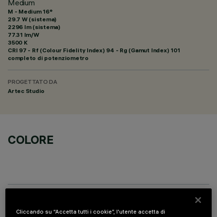
Medium
M - Medium 16°
29.7 W (sistema)
2296 lm (sistema)
77.31 lm/W
3500 K
CRI
97
- Rf (Colour Fidelity Index) 94 - Rg (Gamut Index) 101
completo di potenziometro
PROGETTATO DA
Artec Studio
COLORE
COMPONENTI OPZIONALI
Cliccando su “Accetta tutti i cookie”, l'utente accetta di