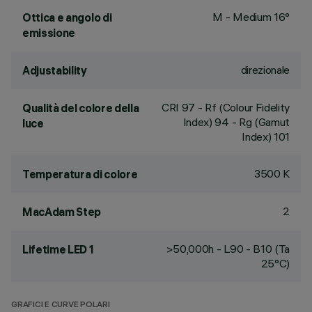
M - Medium 16°
Ottica e angolo di
emissione
direzionale
Adjustability
CRI
97
- Rf (Colour Fidelity
Qualità del colore della
Index) 94 - Rg (Gamut
luce
Index) 101
3500 K
Temperatura di colore
2
MacAdam Step
>50,000h - L90 - B10 (Ta
Lifetime LED 1
25°C)
GRAFICI E CURVE POLARI