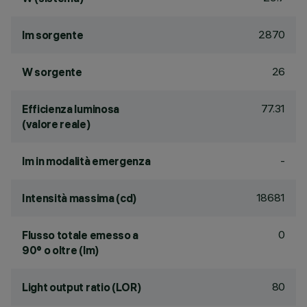
2870
lm sorgente
26
W sorgente
77.31
Efficienza luminosa
(valore reale)
-
lm in modalità emergenza
18681
Intensità massima (cd)
0
Flusso totale emesso a
90° o oltre (lm)
80
Light output ratio (LOR)