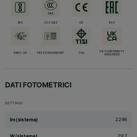
BIS
CCC S&E
CE
EAC
UK CONFORMITY
ENEC-03
PEP ECOPASSPORT
TISI
ASSESSED
DATI FOTOMETRICI
DETTAGLI
2296
lm (sistema)
29.7
W (sistema)