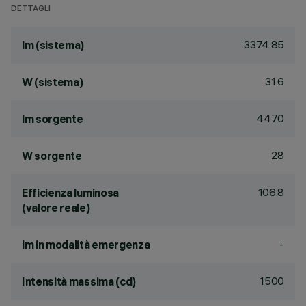
DETTAGLI
3374.85
lm (sistema)
31.6
W (sistema)
4470
lm sorgente
28
W sorgente
106.8
Efficienza luminosa
(valore reale)
-
lm in modalità emergenza
1500
Intensità massima (cd)