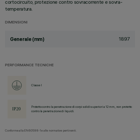
cortocircuito, protezione contro sovracorrente e sovra-
temperatura.
DIMENSIONI
1897
Generale (mm)
PERFORMANCE TECNICHE
Classe I
Protetto contro la penetrazione di corpi solidi superiori a 12 mm, non protetto
contro la penetrazione di liquidi.
Conforme alla EN60598-1 e alle normative pertinenti.