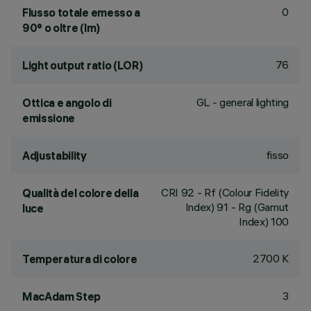
0
Flusso totale emesso a
90° o oltre (lm)
76
Light output ratio (LOR)
GL - general lighting
Ottica e angolo di
emissione
fisso
Adjustability
CRI
92
- Rf (Colour Fidelity
Qualità del colore della
Index) 91 - Rg (Gamut
luce
Index) 100
2700 K
Temperatura di colore
3
MacAdam Step