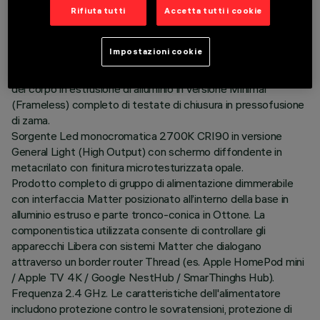
Rifiuta tutti
Accetta tutti i cookie
ULTIMO AGGIORNAMENTO: 07/08/2026
DESCRIZIONE
Impostazioni cookie
Lampada da terra ad emissione indiretta H=1897 con profilo
del corpo in estrusione di alluminio in versione Minimal
(Frameless) completo di testate di chiusura in pressofusione
di zama.
Sorgente Led monocromatica 2700K CRI90 in versione
General Light (High Output) con schermo diffondente in
metacrilato con finitura microtesturizzata opale.
Prodotto completo di gruppo di alimentazione dimmerabile
con interfaccia Matter posizionato all’interno della base in
alluminio estruso e parte tronco-conica in Ottone. La
componentistica utilizzata consente di controllare gli
apparecchi Libera con sistemi Matter che dialogano
attraverso un border router Thread (es. Apple HomePod mini
/ Apple TV 4K / Google NestHub / SmarThinghs Hub).
Frequenza 2.4 GHz. Le caratteristiche dell'alimentatore
includono protezione contro le sovratensioni, protezione di