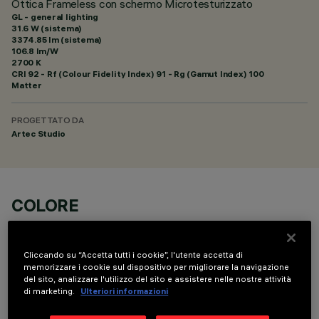
Ottica Frameless con schermo Microtesturizzato
GL - general lighting
31.6 W (sistema)
3374.85 lm (sistema)
106.8 lm/W
2700 K
CRI
92
- Rf (Colour Fidelity Index) 91 - Rg (Gamut Index) 100
Matter
PROGETTATO DA
Artec Studio
COLORE
Cliccando su “Accetta tutti i cookie”, l'utente accetta di
memorizzare i cookie sul dispositivo per migliorare la navigazione
del sito, analizzare l'utilizzo del sito e assistere nelle nostre attività
di marketing.
Ulteriori informazioni
DATI TECNICI