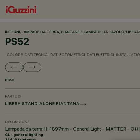
INTERNI
/
LAMPADE DA TERRA, PIANTANE E LAMPADE DA TAVOLO
/
LIBERA
PS52
COLORE
DATI TECNICI
DATI FOTOMETRICI
DATI ELETTRICI
INSTALLAZI
PS52
PARTE DI
LIBERA STAND-ALONE PIANTANA
DESCRIZIONE
Lampada da terra H=1897mm - General Light - MATTER - Otti
GL - general lighting
31.6 W (sistema)