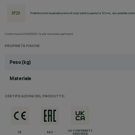
Protetto contro la penetrazione di corpi solidi superiori a 12 mm, non protetto contr
Conforme alla EN60598-1 e alle normative pertinenti.
PROPRIETÀ FISICHE
Peso (kg)
Materiale
CERTIFICAZIONI DEL PRODOTTO
UK CONFORMITY
CE
EAC
ASSESSED