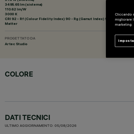
3495.65 lm (sistema)
110.62 lm/W
3000 K
Cliccando s
CRI
92
- Rf (Colour Fidelity Index) 90 - Rg (Gamut Index) 97
migliorare l
Matter
marketing.
PROGETTATO DA
Imposta
Artec Studio
COLORE
DATI TECNICI
ULTIMO AGGIORNAMENTO: 05/08/2026