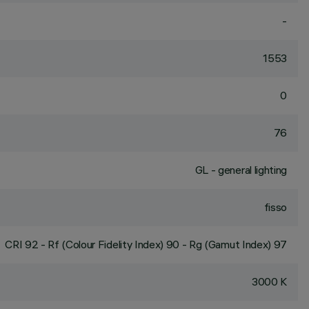
-
1553
0
76
GL - general lighting
fisso
CRI
92
- Rf (Colour Fidelity Index) 90 - Rg (Gamut Index) 97
3000 K