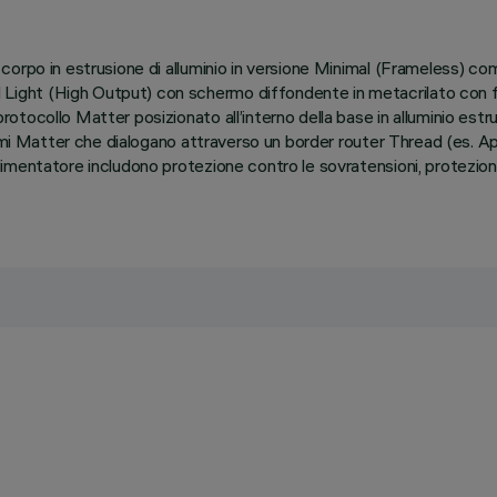
orpo in estrusione di alluminio in versione Minimal (Frameless) com
ght (High Output) con schermo diffondente in metacrilato con fin
otocollo Matter posizionato all’interno della base in alluminio es
istemi Matter che dialogano attraverso un border router Thread (e
imentatore includono protezione contro le sovratensioni, protezion