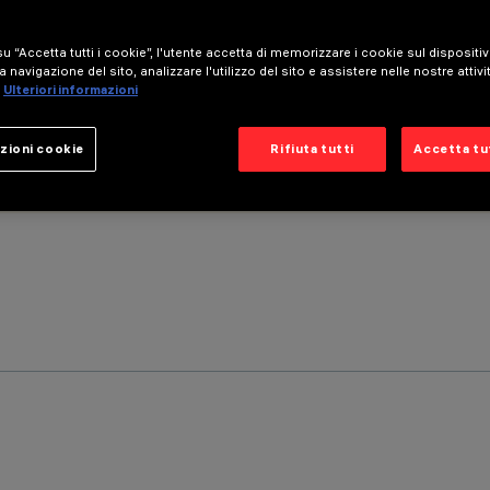
u “Accetta tutti i cookie”, l'utente accetta di memorizzare i cookie sul dispositi
a navigazione del sito, analizzare l'utilizzo del sito e assistere nelle nostre attivi
Ulteriori informazioni
zioni cookie
Rifiuta tutti
Accetta tut