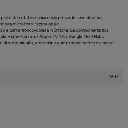
pleto di testate di chiusura in pressofusione di zama.
itura microtesturizzata opale.
truso e parte tronco-conica in Ottone. La componentistica
s. Apple HomePod mini / Apple TV 4K / Google NestHub /
e di cortocircuito, protezione contro sovracorrente e sovra-
1897