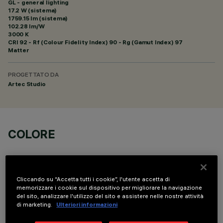
GL - general lighting
17.2 W (sistema)
1759.15 lm (sistema)
102.28 lm/W
3000 K
CRI
92
- Rf (Colour Fidelity Index) 90 - Rg (Gamut Index) 97
Matter
PROGETTATO DA
Artec Studio
COLORE
Cliccando su “Accetta tutti i cookie”, l'utente accetta di
memorizzare i cookie sul dispositivo per migliorare la navigazione
del sito, analizzare l'utilizzo del sito e assistere nelle nostre attività
DATI TECNICI
di marketing.
Ulteriori informazioni
ULTIMO AGGIORNAMENTO: 05/08/2026