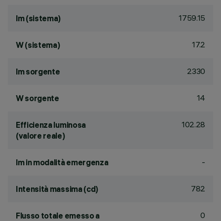
1759.15
lm (sistema)
17.2
W (sistema)
2330
lm sorgente
14
W sorgente
102.28
Efficienza luminosa
(valore reale)
-
lm in modalità emergenza
782
Intensità massima (cd)
0
Flusso totale emesso a