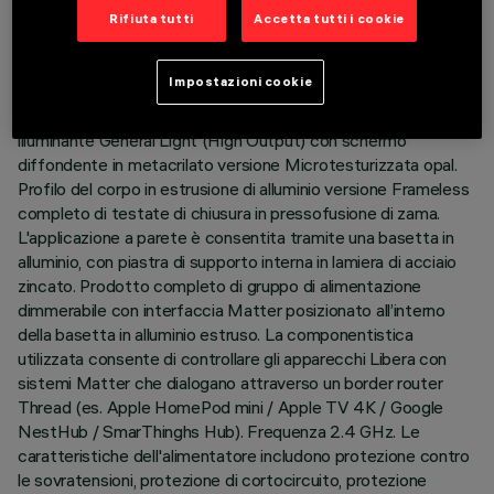
Rifiuta tutti
Accetta tutti i cookie
DESCRIZIONE
Impostazioni cookie
Applique da interni ad emissione indiretta H=1131. Modulo con
sorgenti Led monocromatiche 3000K CRI90. Corpo
illuminante General Light (High Output) con schermo
diffondente in metacrilato versione Microtesturizzata opal.
Profilo del corpo in estrusione di alluminio versione Frameless
completo di testate di chiusura in pressofusione di zama.
L'applicazione a parete è consentita tramite una basetta in
alluminio, con piastra di supporto interna in lamiera di acciaio
zincato. Prodotto completo di gruppo di alimentazione
dimmerabile con interfaccia Matter posizionato all’interno
della basetta in alluminio estruso. La componentistica
utilizzata consente di controllare gli apparecchi Libera con
sistemi Matter che dialogano attraverso un border router
Thread (es. Apple HomePod mini / Apple TV 4K / Google
NestHub / SmarThinghs Hub). Frequenza 2.4 GHz. Le
caratteristiche dell'alimentatore includono protezione contro
le sovratensioni, protezione di cortocircuito, protezione