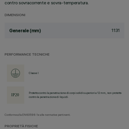
contro sovracorrente e sovra-temperatura.
DIMENSIONI
1131
Generale (mm)
PERFORMANCE TECNICHE
Classe I
Protetto contro la penetrazione di corpi solidi superiori a 12 mm, non protetto
contro la penetrazione di liquidi.
Conforme alla EN60598-1 e alle normative pertinenti.
PROPRIETÀ FISICHE