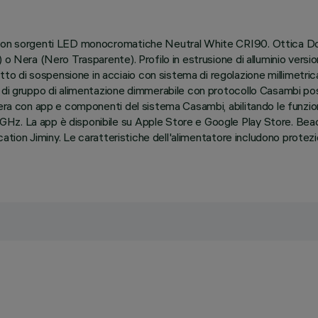
%) con sorgenti LED monocromatiche Neutral White CRI90. Ottica 
 o Nera (Nero Trasparente). Profilo in estrusione di alluminio vers
di sospensione in acciaio con sistema di regolazione millimetrica 
di gruppo di alimentazione dimmerabile con protocollo Casambi posizi
era con app e componenti del sistema Casambi, abilitando le funzioni
z. La app è disponibile su Apple Store e Google Play Store. Beacon
ication Jiminy. Le caratteristiche dell'alimentatore includono protez