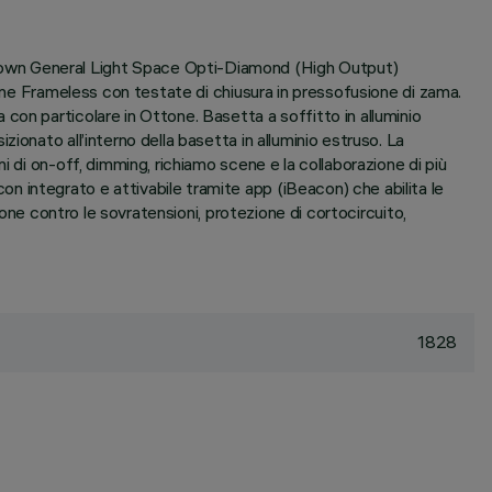
Down General Light Space Opti-Diamond (High Output)
ione Frameless con testate di chiusura in pressofusione di zama.
con particolare in Ottone. Basetta a soffitto in alluminio
onato all’interno della basetta in alluminio estruso. La
 di on-off, dimming, richiamo scene e la collaborazione di più
 integrato e attivabile tramite app (iBeacon) che abilita le
ione contro le sovratensioni, protezione di cortocircuito,
1828