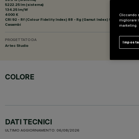
5222.25 lm (sistema)
134.25 lm/W
4000 K
Cliccando s
CRI
92
- Rf (Colour Fidelity Index) 88 - Rg (Gamut Index) 95
migliorare l
Casambi
marketing.
PROGETTATO DA
Imposta
Artec Studio
COLORE
DATI TECNICI
ULTIMO AGGIORNAMENTO: 06/08/2026