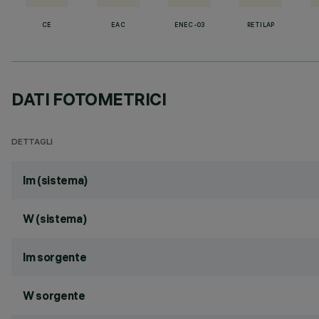
CE
EAC
ENEC-03
RETILAP
DATI FOTOMETRICI
DETTAGLI
lm (sistema)
W (sistema)
lm sorgente
W sorgente