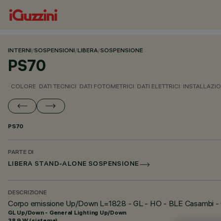
INTERNI
/
SOSPENSIONI
/
LIBERA
/
SOSPENSIONE
PS70
COLORE
DATI TECNICI
DATI FOTOMETRICI
DATI ELETTRICI
INSTALLAZI
PS70
PARTE DI
LIBERA STAND-ALONE SOSPENSIONE
DESCRIZIONE
Corpo emissione Up/Down L=1828 - GL - HO - BLE Casambi - O
GL Up/Down - General Lighting Up/Down
38.9 W (sistema)