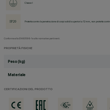
Classe I
Protetto contro la penetrazione di corpi solidi superiori a 12 mm, non protetto contr
Conforme alla EN60598-1 e alle normative pertinenti.
PROPRIETÀ FISICHE
Peso (kg)
Materiale
CERTIFICAZIONI DEL PRODOTTO