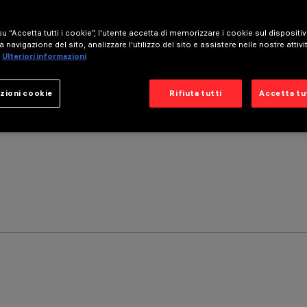
u “Accetta tutti i cookie”, l'utente accetta di memorizzare i cookie sul dispositi
a navigazione del sito, analizzare l'utilizzo del sito e assistere nelle nostre attivi
Ulteriori informazioni
zioni cookie
Rifiuta tutti
Accetta tut