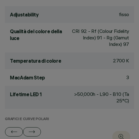
fisso
Adjustability
CRI
92
- Rf (Colour Fidelity
Qualità del colore della
Index) 91 - Rg (Gamut
luce
Index) 97
2700 K
Temperatura di colore
3
MacAdam Step
>50,000h - L90 - B10 (Ta
Lifetime LED 1
25°C)
GRAFICI E CURVE POLARI