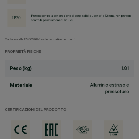
Protetto contro la penetrazione di corpi solidi superiori a 12 mm, non protetto
contro la penetrazione di liquidi.
Conforme alla EN60598-1 e alle normative pertinenti.
PROPRIETÀ FISICHE
1.81
Peso (kg)
Alluminio estruso e
Materiale
pressofuso
CERTIFICAZIONI DEL PRODOTTO