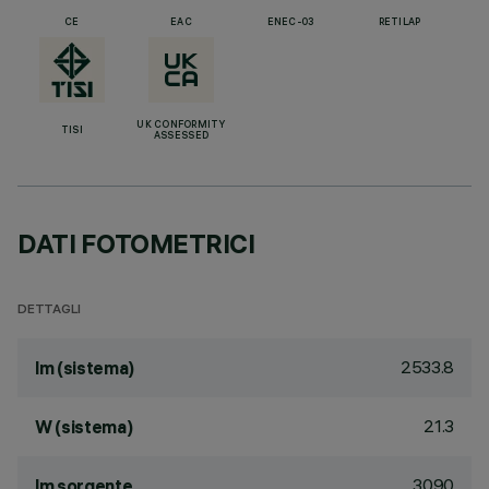
CE
EAC
ENEC-03
RETILAP
UK CONFORMITY
TISI
ASSESSED
DATI FOTOMETRICI
DETTAGLI
2533.8
lm (sistema)
21.3
W (sistema)
3090
lm sorgente