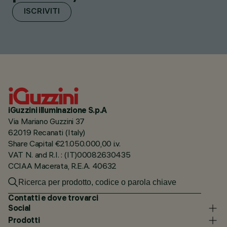
ISCRIVITI
iGuzzini illuminazione S.p.A
Via Mariano Guzzini 37
62019 Recanati (Italy)
Share Capital €21.050.000,00 i.v.
VAT N. and R.I. : (IT)00082630435
CCIAA Macerata, R.E.A. 40632
Contatti e dove trovarci
Social
Prodotti