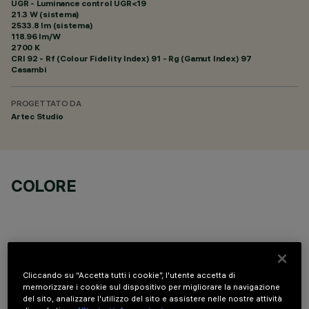
UGR - Luminance control UGR<19
21.3 W (sistema)
2533.8 lm (sistema)
118.96 lm/W
2700 K
CRI
92
- Rf (Colour Fidelity Index) 91 - Rg (Gamut Index) 97
Casambi
PROGETTATO DA
Artec Studio
COLORE
Cliccando su “Accetta tutti i cookie”, l'utente accetta di
DATI TECNICI
memorizzare i cookie sul dispositivo per migliorare la navigazione
del sito, analizzare l'utilizzo del sito e assistere nelle nostre attività
ULTIMO AGGIORNAMENTO: 06/08/2026