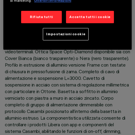
di marketing.
Ulteriori informazioni
DESCRIZIONE
Rifiuta tutti
Accetta tutti i cookie
Corpo illuminante ad emissione diretta (70%) / indiretta
(30%) con sorgenti LED monocromatiche 2700K CRI90.
Impostazioni cookie
Versione per emissione a luminanza controllata UGR < 19 -
conforme alla norma per impiego in ambienti con uso di
videoterminali. Ottica Space Opti-Diamond disponibile sia con
Cover Bianca (bianco trasparente) o Nera (nero trasparente).
Profilo in estrusione di alluminio versione Frame con testate
di chiusura in pressofusione di zama. Completo di cavo di
alimentazione e sospensione L=3000. Cavetto di
sospensione in acciaio con sistema di regolazione millimetrica
con particolare in Ottone. Basetta a soffitto in alluminio
verniciato con piastra a muro in acciaio zincato. Corpo
completo di gruppo di alimentazione dimmerabile con
protocollo Casambi posizionato all’interno della basetta in
alluminio estruso. La componentistica utilizzata consente di
controllare i prodotti Libera con app e componenti del
sistema Casambi, abilitando le funzioni di on-off, dimming,