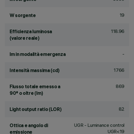
19
W sorgente
118.96
Efficienza luminosa
(valore reale)
-
lm in modalità emergenza
1766
Intensità massima (cd)
869
Flusso totale emesso a
90° o oltre (lm)
82
Light output ratio (LOR)
UGR - Luminance control
Ottica e angolo di
UGR<19
emissione