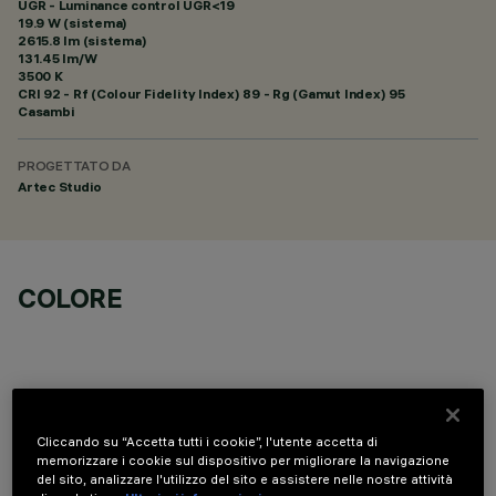
UGR - Luminance control UGR<19
19.9 W (sistema)
2615.8 lm (sistema)
131.45 lm/W
3500 K
CRI
92
- Rf (Colour Fidelity Index) 89 - Rg (Gamut Index) 95
Casambi
PROGETTATO DA
Artec Studio
COLORE
Cliccando su “Accetta tutti i cookie”, l'utente accetta di
DATI TECNICI
memorizzare i cookie sul dispositivo per migliorare la navigazione
del sito, analizzare l'utilizzo del sito e assistere nelle nostre attività
ULTIMO AGGIORNAMENTO: 06/08/2026