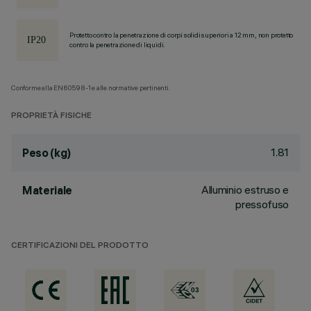
Protetto contro la penetrazione di corpi solidi superiori a 12 mm, non protetto
contro la penetrazione di liquidi.
Conforme alla EN60598-1 e alle normative pertinenti.
PROPRIETÀ FISICHE
1.81
Peso (kg)
Alluminio estruso e
Materiale
pressofuso
CERTIFICAZIONI DEL PRODOTTO