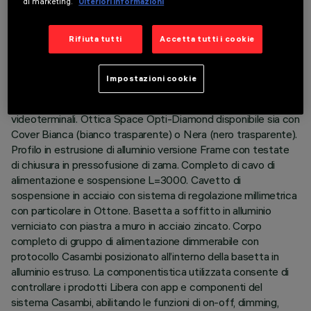
di marketing.
Ulteriori informazioni
DESCRIZIONE
Rifiuta tutti
Accetta tutti i cookie
Corpo illuminante ad emissione diretta (70%) / indiretta
(30%) con sorgenti LED monocromatiche 3500K CRI90.
Impostazioni cookie
Versione per emissione a luminanza controllata UGR < 19 -
conforme alla norma per impiego in ambienti con uso di
videoterminali. Ottica Space Opti-Diamond disponibile sia con
Cover Bianca (bianco trasparente) o Nera (nero trasparente).
Profilo in estrusione di alluminio versione Frame con testate
di chiusura in pressofusione di zama. Completo di cavo di
alimentazione e sospensione L=3000. Cavetto di
sospensione in acciaio con sistema di regolazione millimetrica
con particolare in Ottone. Basetta a soffitto in alluminio
verniciato con piastra a muro in acciaio zincato. Corpo
completo di gruppo di alimentazione dimmerabile con
protocollo Casambi posizionato all’interno della basetta in
alluminio estruso. La componentistica utilizzata consente di
controllare i prodotti Libera con app e componenti del
sistema Casambi, abilitando le funzioni di on-off, dimming,