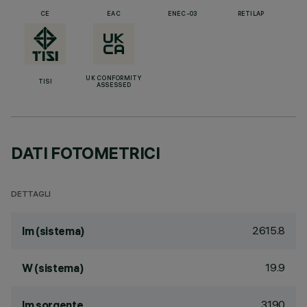
CE
EAC
ENEC-03
RETILAP
UK CONFORMITY
TISI
ASSESSED
DATI FOTOMETRICI
DETTAGLI
2615.8
lm (sistema)
19.9
W (sistema)
3190
lm sorgente