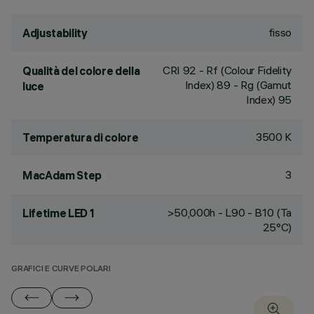
fisso
Adjustability
CRI
92
- Rf (Colour Fidelity
Qualità del colore della
Index) 89 - Rg (Gamut
luce
Index) 95
3500 K
Temperatura di colore
3
MacAdam Step
>50,000h - L90 - B10 (Ta
Lifetime LED 1
25°C)
GRAFICI E CURVE POLARI