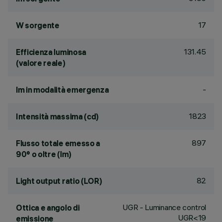
17
W sorgente
131.45
Efficienza luminosa
(valore reale)
-
lm in modalità emergenza
1823
Intensità massima (cd)
897
Flusso totale emesso a
90° o oltre (lm)
82
Light output ratio (LOR)
UGR - Luminance control
Ottica e angolo di
UGR<19
emissione