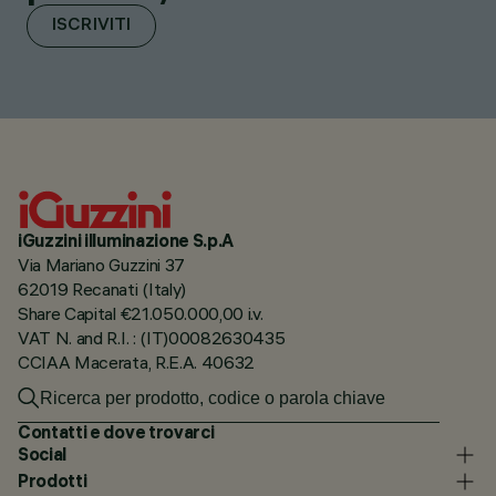
ISCRIVITI
iGuzzini illuminazione S.p.A
Via Mariano Guzzini 37
62019 Recanati (Italy)
Share Capital €21.050.000,00 i.v.
VAT N. and R.I. : (IT)00082630435
CCIAA Macerata, R.E.A. 40632
Contatti e dove trovarci
Social
Prodotti