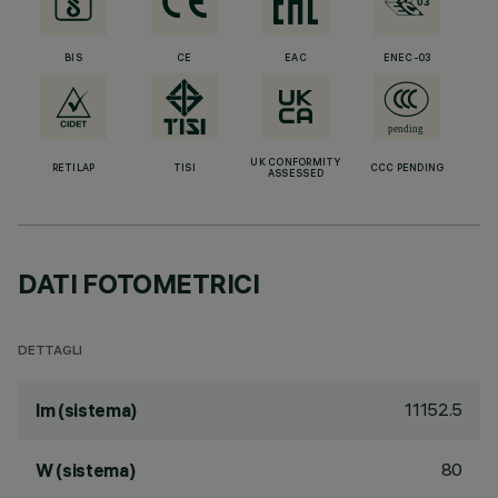
BIS
CE
EAC
ENEC-03
UK CONFORMITY
RETILAP
TISI
CCC PENDING
ASSESSED
DATI FOTOMETRICI
DETTAGLI
11152.5
lm (sistema)
80
W (sistema)