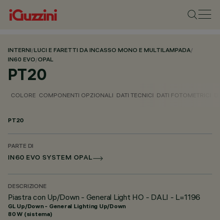
INTERNI
/
LUCI E FARETTI DA INCASSO MONO E MULTILAMPADA
/
IN60 EVO
/
OPAL
PT20
COLORE
COMPONENTI OPZIONALI
DATI TECNICI
DATI FOTOMETRICI
D
PT20
PARTE DI
IN60 EVO SYSTEM OPAL
DESCRIZIONE
Piastra con Up/Down - General Light HO - DALI - L=1196
GL Up/Down - General Lighting Up/Down
80 W (sistema)