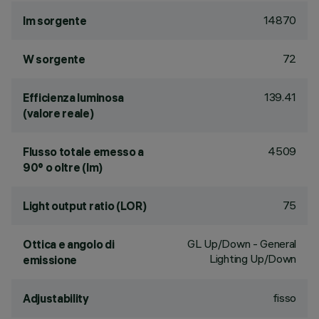
14870
lm sorgente
72
W sorgente
139.41
Efficienza luminosa
(valore reale)
4509
Flusso totale emesso a
90° o oltre (lm)
75
Light output ratio (LOR)
GL Up/Down - General
Ottica e angolo di
Lighting Up/Down
emissione
fisso
Adjustability