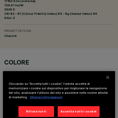
11152.5 lm (sistema)
139.41 lm/W
3500 K
CRI
82
- Rf (Colour Fidelity Index) 84 - Rg (Gamut Index) 94
DALI-2
PROGETTATO DA
iGuzzini
COLORE
Cliccando su “Accetta tutti i cookie”, l'utente accetta di
memorizzare i cookie sul dispositivo per migliorare la navigazione
del sito, analizzare l'utilizzo del sito e assistere nelle nostre attività
di marketing.
Ulteriori informazioni
COMPONENTI OPZIONALI
Rifiuta tutti
Accetta tutti i cookie