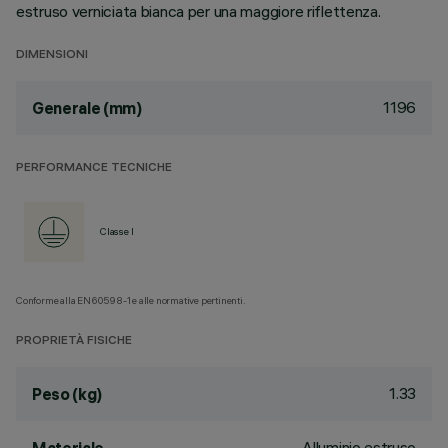
estruso verniciata bianca per una maggiore riflettenza.
DIMENSIONI
1196
Generale (mm)
PERFORMANCE TECNICHE
Classe I
Conforme alla EN60598-1 e alle normative pertinenti.
PROPRIETÀ FISICHE
1.33
Peso (kg)
Alluminio estruso