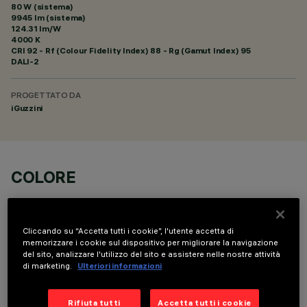
80 W (sistema)
9945 lm (sistema)
124.31 lm/W
4000 K
CRI
92
- Rf (Colour Fidelity Index) 88 - Rg (Gamut Index) 95
DALI-2
PROGETTATO DA
iGuzzini
COLORE
Cliccando su “Accetta tutti i cookie”, l'utente accetta di
memorizzare i cookie sul dispositivo per migliorare la navigazione
del sito, analizzare l'utilizzo del sito e assistere nelle nostre attività
di marketing.
Ulteriori informazioni
COMPONENTI OPZIONALI
Rifiuta tutti
Accetta tutti i cookie