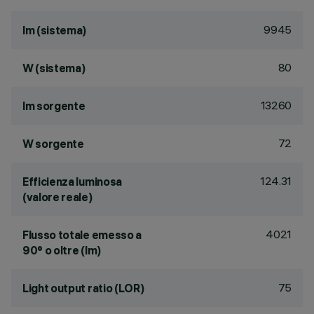
9945
lm (sistema)
80
W (sistema)
13260
lm sorgente
72
W sorgente
124.31
Efficienza luminosa
(valore reale)
4021
Flusso totale emesso a
90° o oltre (lm)
75
Light output ratio (LOR)