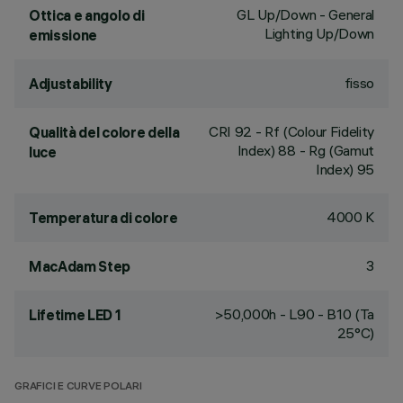
GL Up/Down - General
Ottica e angolo di
Lighting Up/Down
emissione
fisso
Adjustability
CRI
92
- Rf (Colour Fidelity
Qualità del colore della
Index) 88 - Rg (Gamut
luce
Index) 95
4000 K
Temperatura di colore
3
MacAdam Step
>50,000h - L90 - B10 (Ta
Lifetime LED 1
25°C)
GRAFICI E CURVE POLARI