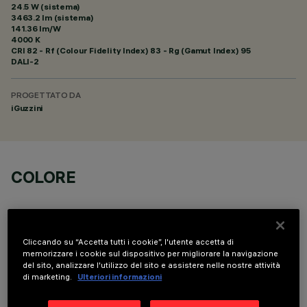
24.5 W (sistema)
3463.2 lm (sistema)
141.36 lm/W
4000 K
CRI
82
- Rf (Colour Fidelity Index) 83 - Rg (Gamut Index) 95
DALI-2
PROGETTATO DA
iGuzzini
COLORE
Cliccando su “Accetta tutti i cookie”, l'utente accetta di
memorizzare i cookie sul dispositivo per migliorare la navigazione
del sito, analizzare l'utilizzo del sito e assistere nelle nostre attività
COMPONENTI OPZIONALI
di marketing.
Ulteriori informazioni