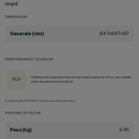
singoli.
DIMENSIONI
647x647x97
Generale (mm)
PERFORMANCE TECNICHE
Protetto contro la penetrazione di corpi solidi superiori a 12 mm, non protetto
contro la penetrazione di liquidi.
Conforme alla EN60598-1 e alle normative pertinenti.
PROPRIETÀ FISICHE
3.45
Peso (kg)