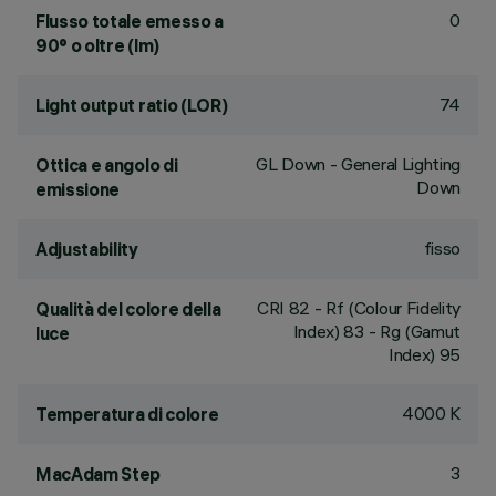
0
Flusso totale emesso a
90° o oltre (lm)
74
Light output ratio (LOR)
GL Down - General Lighting
Ottica e angolo di
Down
emissione
fisso
Adjustability
CRI
82
- Rf (Colour Fidelity
Qualità del colore della
Index) 83 - Rg (Gamut
luce
Index) 95
4000 K
Temperatura di colore
3
MacAdam Step