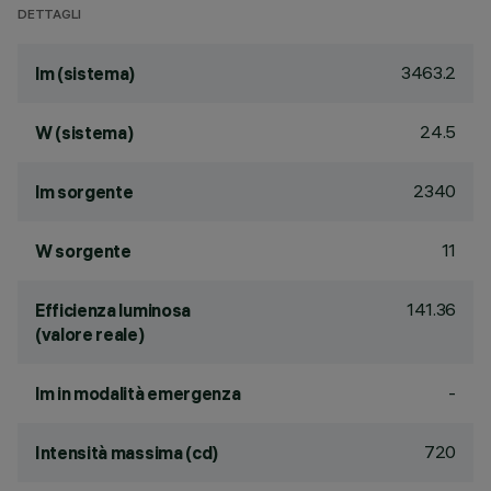
DETTAGLI
3463.2
lm (sistema)
24.5
W (sistema)
2340
lm sorgente
11
W sorgente
141.36
Efficienza luminosa
(valore reale)
-
lm in modalità emergenza
720
Intensità massima (cd)