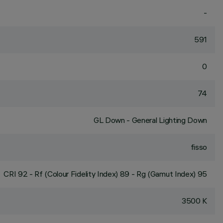
-
591
0
74
GL Down - General Lighting Down
fisso
CRI
92
- Rf (Colour Fidelity Index) 89 - Rg (Gamut Index) 95
3500 K