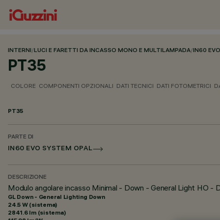
INTERNI
/
LUCI E FARETTI DA INCASSO MONO E MULTILAMPADA
/
IN60 EV
PT35
COLORE
COMPONENTI OPZIONALI
DATI TECNICI
DATI FOTOMETRICI
D
PT35
PARTE DI
IN60 EVO SYSTEM OPAL
DESCRIZIONE
Modulo angolare incasso Minimal - Down - General Light HO - 
GL Down - General Lighting Down
24.5 W (sistema)
2841.6 lm (sistema)