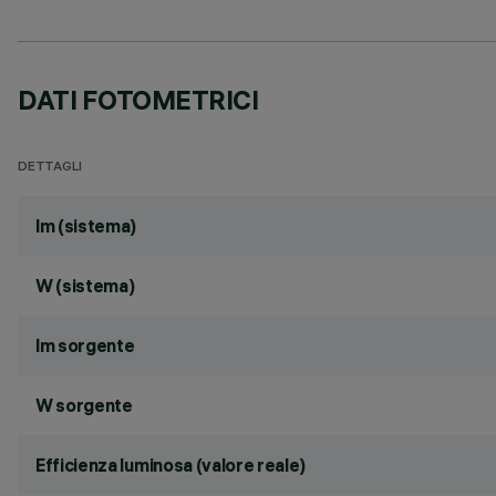
DATI FOTOMETRICI
DETTAGLI
lm (sistema)
W (sistema)
lm sorgente
W sorgente
Efficienza luminosa (valore reale)