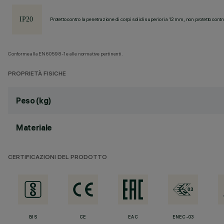
Protetto contro la penetrazione di corpi solidi superiori a 12 mm, non protetto contr
Conforme alla EN60598-1 e alle normative pertinenti.
PROPRIETÀ FISICHE
Peso (kg)
Materiale
CERTIFICAZIONI DEL PRODOTTO
BIS
CE
EAC
ENEC-03