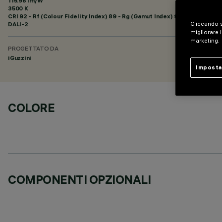
115.98 lm/W
3500 K
CRI
92
- Rf (Colour Fidelity Index) 89 - Rg (Gamut Index) 95
DALI-2
Cliccando s
migliorare l
marketing.
PROGETTATO DA
iGuzzini
Imposta
COLORE
COMPONENTI OPZIONALI