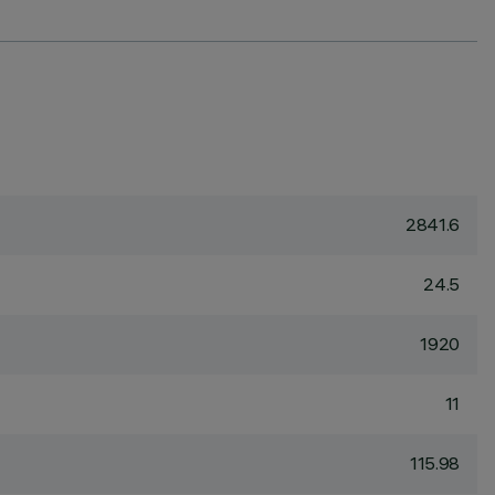
2841.6
24.5
1920
11
115.98