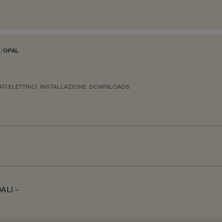
O
/
OPAL
ATI ELETTRICI
INSTALLAZIONE
DOWNLOADS
DALI -