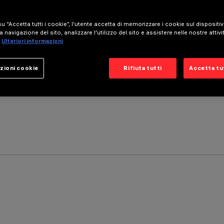
u “Accetta tutti i cookie”, l'utente accetta di memorizzare i cookie sul dispositi
a navigazione del sito, analizzare l'utilizzo del sito e assistere nelle nostre attivi
Ulteriori informazioni
zioni cookie
Rifiuta tutti
Accetta tut