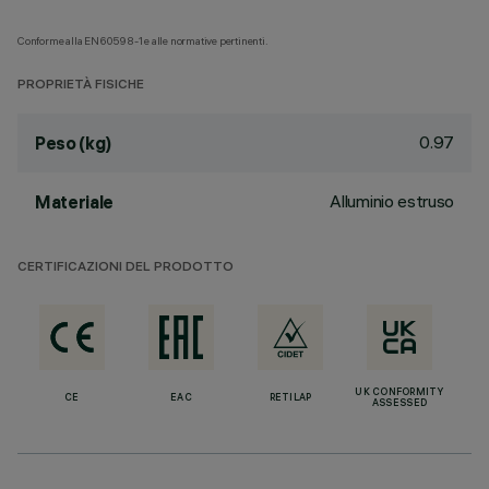
Conforme alla EN60598-1 e alle normative pertinenti.
PROPRIETÀ FISICHE
0.97
Peso (kg)
Alluminio estruso
Materiale
CERTIFICAZIONI DEL PRODOTTO
UK CONFORMITY
CE
EAC
RETILAP
ASSESSED