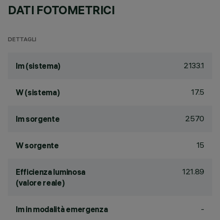
DATI FOTOMETRICI
DETTAGLI
2133.1
lm (sistema)
17.5
W (sistema)
2570
lm sorgente
15
W sorgente
121.89
Efficienza luminosa
(valore reale)
-
lm in modalità emergenza