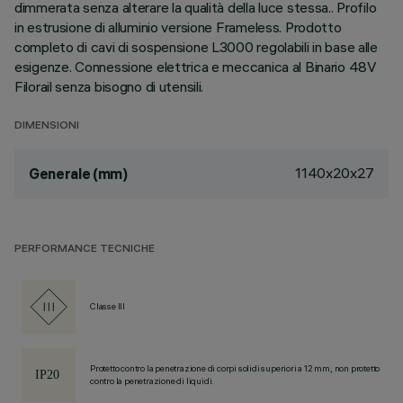
dimmerata senza alterare la qualità della luce stessa.. Profilo
in estrusione di alluminio versione Frameless. Prodotto
completo di cavi di sospensione L3000 regolabili in base alle
esigenze. Connessione elettrica e meccanica al Binario 48V
Filorail senza bisogno di utensili.
DIMENSIONI
1140x20x27
Generale (mm)
PERFORMANCE TECNICHE
Classe III
Protetto contro la penetrazione di corpi solidi superiori a 12 mm, non protetto
contro la penetrazione di liquidi.