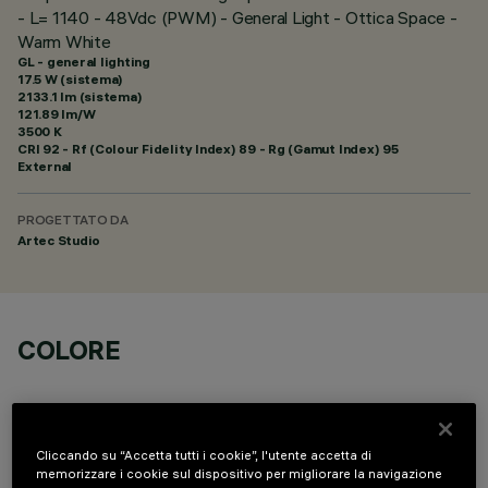
- L= 1140 - 48Vdc (PWM) - General Light - Ottica Space -
Warm White
GL - general lighting
17.5 W (sistema)
2133.1 lm (sistema)
121.89 lm/W
3500 K
CRI
92
- Rf (Colour Fidelity Index) 89 - Rg (Gamut Index) 95
External
PROGETTATO DA
Artec Studio
COLORE
Cliccando su “Accetta tutti i cookie”, l'utente accetta di
memorizzare i cookie sul dispositivo per migliorare la navigazione