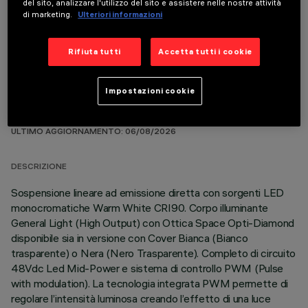
del sito, analizzare l'utilizzo del sito e assistere nelle nostre attività
COMPONENTI OPZIONALI
di marketing.
Ulteriori informazioni
Rifiuta tutti
Accetta tutti i cookie
Impostazioni cookie
DATI TECNICI
ULTIMO AGGIORNAMENTO: 06/08/2026
DESCRIZIONE
Sospensione lineare ad emissione diretta con sorgenti LED
monocromatiche Warm White CRI90. Corpo illuminante
General Light (High Output) con Ottica Space Opti-Diamond
disponibile sia in versione con Cover Bianca (Bianco
trasparente) o Nera (Nero Trasparente). Completo di circuito
48Vdc Led Mid-Power e sistema di controllo PWM (Pulse
with modulation). La tecnologia integrata PWM permette di
regolare l’intensità luminosa creando l’effetto di una luce