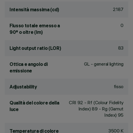
2187
Intensità massima (cd)
0
Flusso totale emesso a
90° o oltre (lm)
83
Light output ratio (LOR)
GL - general lighting
Ottica e angolo di
emissione
fisso
Adjustability
CRI
92
- Rf (Colour Fidelity
Qualità del colore della
Index) 89 - Rg (Gamut
luce
Index) 95
3500 K
Temperatura di colore