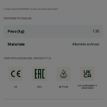
Conforme alla EN60598-1 e alle normative pertinenti.
PROPRIETÀ FISICHE
1.35
Peso (kg)
Alluminio estruso
Materiale
CERTIFICAZIONI DEL PRODOTTO
UK CONFORMITY
CE
EAC
RETILAP
ASSESSED