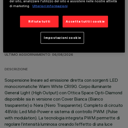
del sito, analizzare l'utilizzo del sito e assistere nelle nostre attività
COMPONENTI OPZIONALI
di marketing.
Ulteriori informazioni
Rifiuta tutti
Accetta tutti i cookie
Impostazioni cookie
DATI TECNICI
ULTIMO AGGIORNAMENTO: 06/08/2026
DESCRIZIONE
Sospensione lineare ad emissione diretta con sorgenti LED
monocromatiche Warm White CRI90. Corpo illuminante
General Light (High Output) con Ottica Space Opti-Diamond
disponibile sia in versione con Cover Bianca (Bianco
trasparente) o Nera (Nero Trasparente). Completo di circuito
48Vdc Led Mid-Power e sistema di controllo PWM (Pulse
with modulation). La tecnologia integrata PWM permette di
regolare l’intensità luminosa creando l’effetto di una luce