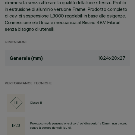
dimmerata senza alterare la qualità della luce stessa.. Profilo
in estrusione di alluminio versione Frame. Prodotto completo
di cavi di sospensione L3000 regolabili in base alle esigenze.
Connessione elettrica e meccanica al Binario 48V Filorail
senza bisogno di utensili.
DIMENSIONI
1824x20x27
Generale (mm)
PERFORMANCE TECNICHE
Classe III
Protetto contro la penetrazione di corpi solidi superiori a 12 mm, non protetto
contro la penetrazione di liquidi.