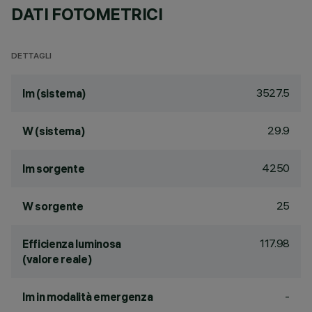
DATI FOTOMETRICI
DETTAGLI
3527.5
lm (sistema)
29.9
W (sistema)
4250
lm sorgente
25
W sorgente
117.98
Efficienza luminosa
(valore reale)
-
lm in modalità emergenza