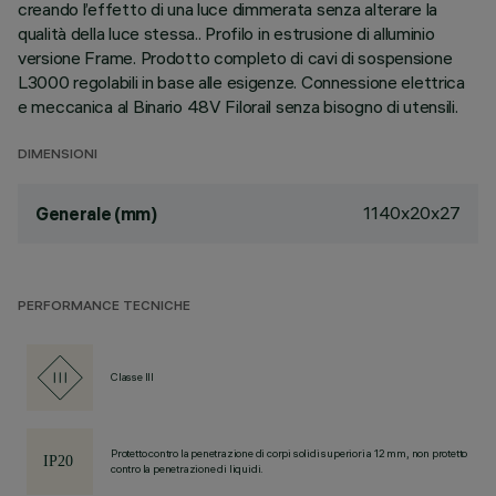
creando l’effetto di una luce dimmerata senza alterare la
qualità della luce stessa.. Profilo in estrusione di alluminio
versione Frame. Prodotto completo di cavi di sospensione
L3000 regolabili in base alle esigenze. Connessione elettrica
e meccanica al Binario 48V Filorail senza bisogno di utensili.
DIMENSIONI
1140x20x27
Generale (mm)
PERFORMANCE TECNICHE
Classe III
Protetto contro la penetrazione di corpi solidi superiori a 12 mm, non protetto
contro la penetrazione di liquidi.