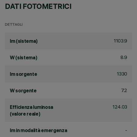
DATI FOTOMETRICI
DETTAGLI
1103.9
lm (sistema)
8.9
W (sistema)
1330
lm sorgente
7.2
W sorgente
124.03
Efficienza luminosa
(valore reale)
-
lm in modalità emergenza