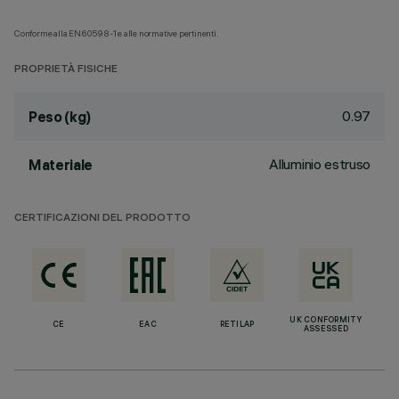
Conforme alla EN60598-1 e alle normative pertinenti.
PROPRIETÀ FISICHE
0.97
Peso (kg)
Alluminio estruso
Materiale
CERTIFICAZIONI DEL PRODOTTO
UK CONFORMITY
CE
EAC
RETILAP
ASSESSED