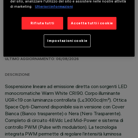
del sito, analizzare l'utilizzo del sito e assistere nelle nostre attività
COMPONENTI OPZIONALI
di marketing.
Ulteriori informazioni
Rifiuta tutti
Accetta tutti i cookie
Impostazioni cookie
DATI TECNICI
ULTIMO AGGIORNAMENTO: 06/08/2026
DESCRIZIONE
Sospensione lineare ad emissione diretta con sorgenti LED
monocromatiche Warm White CRI90. Corpo illuminante
UGR<19 con luminanza controllata (L≤3000cd/m²). Ottica
Space Opti-Diamond disponibile sia in versione con Cover
Bianca (Bianco trasparente) o Nera (Nero Trasparente).
Completo di circuito 48Vdc Led Mid-Power e sistema di
controllo PWM (Pulse with modulation). La tecnologia
integrata PWM permette di regolare l’intensità luminosa