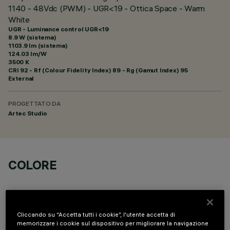
1140 - 48Vdc (PWM) - UGR<19 - Ottica Space - Warm
White
UGR - Luminance control UGR<19
8.9 W (sistema)
1103.9 lm (sistema)
124.03 lm/W
3500 K
CRI
92
- Rf (Colour Fidelity Index) 89 - Rg (Gamut Index) 95
External
PROGETTATO DA
Artec Studio
COLORE
Cliccando su “Accetta tutti i cookie”, l'utente accetta di
memorizzare i cookie sul dispositivo per migliorare la navigazione