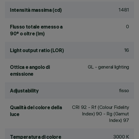
1481
Intensità massima (cd)
0
Flusso totale emesso a
90° o oltre (lm)
16
Light output ratio (LOR)
GL - general lighting
Ottica e angolo di
emissione
fisso
Adjustability
CRI
92
- Rf (Colour Fidelity
Qualità del colore della
Index) 90 - Rg (Gamut
luce
Index) 97
3000 K
Temperatura di colore