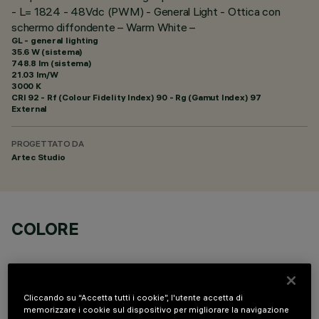
- L= 1824 - 48Vdc (PWM) - General Light - Ottica con
schermo diffondente – Warm White –
GL - general lighting
35.6 W (sistema)
748.8 lm (sistema)
21.03 lm/W
3000 K
CRI
92
- Rf (Colour Fidelity Index) 90 - Rg (Gamut Index) 97
External
PROGETTATO DA
Artec Studio
COLORE
Cliccando su “Accetta tutti i cookie”, l'utente accetta di
memorizzare i cookie sul dispositivo per migliorare la navigazione