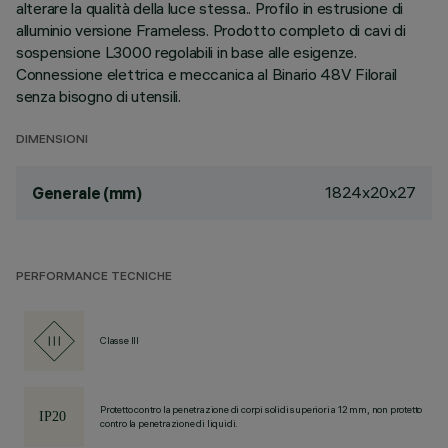
alterare la qualità della luce stessa.. Profilo in estrusione di
alluminio versione Frameless. Prodotto completo di cavi di
sospensione L3000 regolabili in base alle esigenze.
Connessione elettrica e meccanica al Binario 48V Filorail
senza bisogno di utensili.
DIMENSIONI
1824x20x27
Generale (mm)
PERFORMANCE TECNICHE
Classe III
Protetto contro la penetrazione di corpi solidi superiori a 12 mm, non protetto
contro la penetrazione di liquidi.