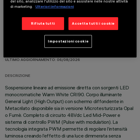
del sito, analizzare l'utilizzo del sito e assistere nelle nostre attività
COMPONENTI OPZIONALI
di marketing.
Ulteriori informazioni
Rifiuta tutti
Accetta tutti i cookie
Impostazioni cookie
DATI TECNICI
ULTIMO AGGIORNAMENTO: 06/08/2026
DESCRIZIONE
Sospensione lineare ad emissione diretta con sorgenti LED
monocromatiche Warm White CRI90. Corpo illuminante
General Light (High Output) con schermo diffondente in
Metacrilato disponibile sia in versione Microtesturizzata Opal
o Fumè. Completo di circuito 48Vdc Led Mid-Power e
sistema di controllo PWM (Pulse with modulation). La
tecnologia integrata PWM permette di regolare l’intensità
luminosa creando l’effetto di una luce dimmerata senza