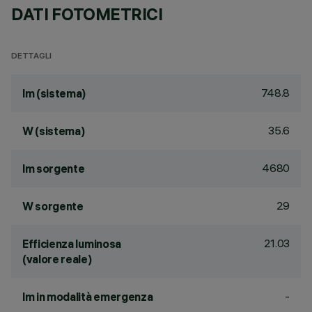
DATI FOTOMETRICI
DETTAGLI
748.8
lm (sistema)
35.6
W (sistema)
4680
lm sorgente
29
W sorgente
21.03
Efficienza luminosa
(valore reale)
-
lm in modalità emergenza