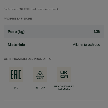
Conforme alla EN60598-1 e alle normative pertinenti.
PROPRIETÀ FISICHE
1.35
Peso (kg)
Alluminio estruso
Materiale
CERTIFICAZIONI DEL PRODOTTO
UK CONFORMITY
EAC
RETILAP
ASSESSED