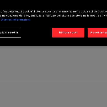
u “Accetta tutti i cookie”, l'utente accetta di memorizzare i cookie sul dispositi
a navigazione del sito, analizzare l'utilizzo del sito e assistere nelle nostre attivi
Ulteriori informazioni
zioni cookie
Rifiuta tutti
Accetta tut