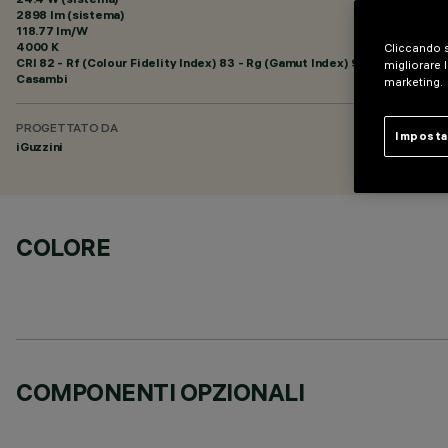
2898 lm (sistema)
118.77 lm/W
4000 K
Cliccando s
CRI
82
- Rf (Colour Fidelity Index) 83 - Rg (Gamut Index) 93
migliorare l
Casambi
marketing.
PROGETTATO DA
Imposta
iGuzzini
COLORE
COMPONENTI OPZIONALI