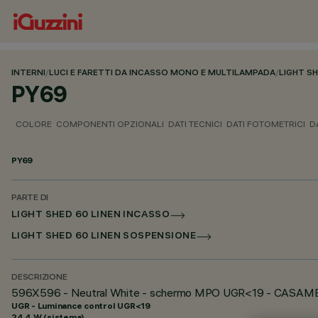
INTERNI
/
LUCI E FARETTI DA INCASSO MONO E MULTILAMPADA
/
LIGHT S
PY69
COLORE
COMPONENTI OPZIONALI
DATI TECNICI
DATI FOTOMETRICI
D
PY69
PARTE DI
LIGHT SHED 60 LINEN INCASSO
LIGHT SHED 60 LINEN SOSPENSIONE
DESCRIZIONE
596X596 - Neutral White - schermo MPO UGR<19 - CASAM
UGR - Luminance control UGR<19
24.4 W (sistema)