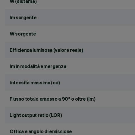
W (sistema)
lm sorgente
W sorgente
Efficienza luminosa (valore reale)
lm in modalità emergenza
Intensità massima (cd)
Flusso totale emesso a 90° o oltre (lm)
Light output ratio (LOR)
Ottica e angolo di emissione