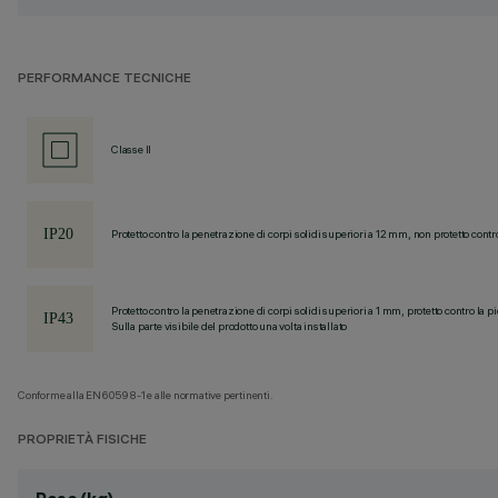
PERFORMANCE TECNICHE
Classe II
Protetto contro la penetrazione di corpi solidi superiori a 12 mm, non protetto contr
Protetto contro la penetrazione di corpi solidi superiori a 1 mm, protetto contro la p
Sulla parte visibile del prodotto una volta installato
Conforme alla EN60598-1 e alle normative pertinenti.
PROPRIETÀ FISICHE