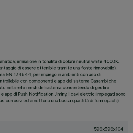
atica; emissione in tonalità di colore neutral white 4000K.
taggio di essere ottenibile tramite una fonte rinnovabile).
 EN 12464-1, per impiego in ambienti con uso di
ntrollabile con componenti e app del sistema Casambi che
grato nella rete mesh del sistema consentendo di gestire
e app di Push Notification Jiminy. I cavi elettrici impiegati sono
gas corrosivi ed emettono una bassa quantità di fumi opachi).
596x596x104