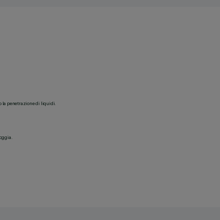
o la penetrazione di liquidi.
ioggia.