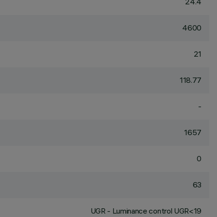
24.4
4600
21
118.77
-
1657
0
63
UGR - Luminance control UGR<19