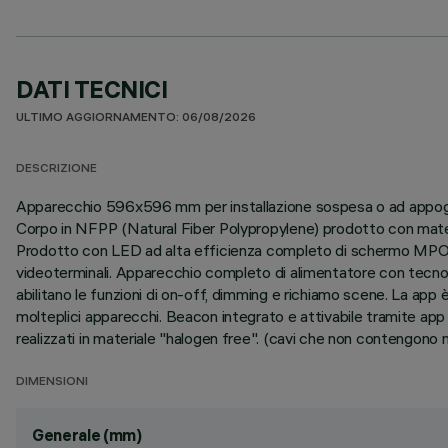
DATI TECNICI
ULTIMO AGGIORNAMENTO: 06/08/2026
DESCRIZIONE
Apparecchio 596x596 mm per installazione sospesa o ad appoggio 
Corpo in NFPP (Natural Fiber Polypropylene) prodotto con materia
Prodotto con LED ad alta efficienza completo di schermo MPO
videoterminali. Apparecchio completo di alimentatore con tecn
abilitano le funzioni di on-off, dimming e richiamo scene. La ap
molteplici apparecchi. Beacon integrato e attivabile tramite app (i
realizzati in materiale "halogen free". (cavi che non contengono 
DIMENSIONI
Generale (mm)