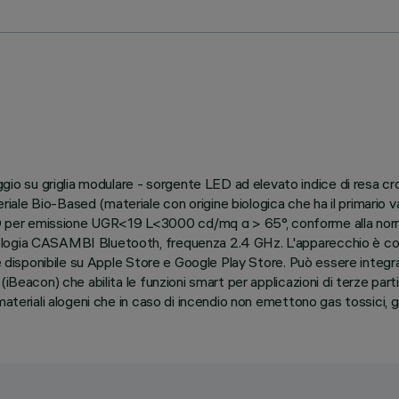
su griglia modulare - sorgente LED ad elevato indice di resa crom
le Bio-Based (materiale con origine biologica che ha il primario van
 per emissione UGR<19 L<3000 cd/mq α > 65°, conforme alla norma
ologia CASAMBI Bluetooth, frequenza 2.4 GHz. L'apparecchio è co
p è disponibile su Apple Store e Google Play Store. Può essere inte
Beacon) che abilita le funzioni smart per applicazioni di terze parti 
materiali alogeni che in caso di incendio non emettono gas tossici, 