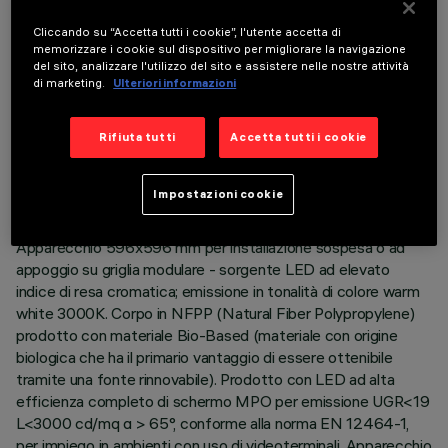
Cliccando su “Accetta tutti i cookie”, l'utente accetta di
memorizzare i cookie sul dispositivo per migliorare la navigazione
del sito, analizzare l'utilizzo del sito e assistere nelle nostre attività
di marketing.
Ulteriori informazioni
DATI TECNICI
Rifiuta tutti
Accetta tutti i cookie
ULTIMO AGGIORNAMENTO: 06/08/2026
Impostazioni cookie
DESCRIZIONE
Apparecchio 596x596 mm per installazione sospesa o ad
appoggio su griglia modulare - sorgente LED ad elevato
indice di resa cromatica; emissione in tonalità di colore warm
white 3000K. Corpo in NFPP (Natural Fiber Polypropylene)
prodotto con materiale Bio-Based (materiale con origine
biologica che ha il primario vantaggio di essere ottenibile
tramite una fonte rinnovabile). Prodotto con LED ad alta
efficienza completo di schermo MPO per emissione UGR<19
L<3000 cd/mq α > 65°, conforme alla norma EN 12464-1,
per impiego in ambienti con uso di videoterminali. Apparecchio