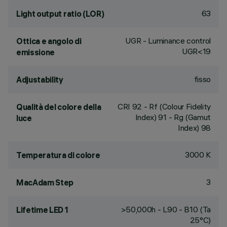
63
Light output ratio (LOR)
UGR - Luminance control
Ottica e angolo di
UGR<19
emissione
fisso
Adjustability
CRI
92
- Rf (Colour Fidelity
Qualità del colore della
Index) 91 - Rg (Gamut
luce
Index) 98
3000 K
Temperatura di colore
3
MacAdam Step
>50,000h - L90 - B10 (Ta
Lifetime LED 1
25°C)