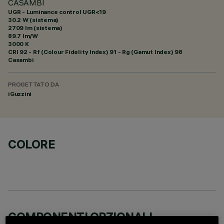
CASAMBI
UGR - Luminance control UGR<19
30.2 W (sistema)
2709 lm (sistema)
89.7 lm/W
3000 K
CRI
92
- Rf (Colour Fidelity Index) 91 - Rg (Gamut Index) 98
Casambi
PROGETTATO DA
iGuzzini
COLORE
COMPONENTI OPZIONALI