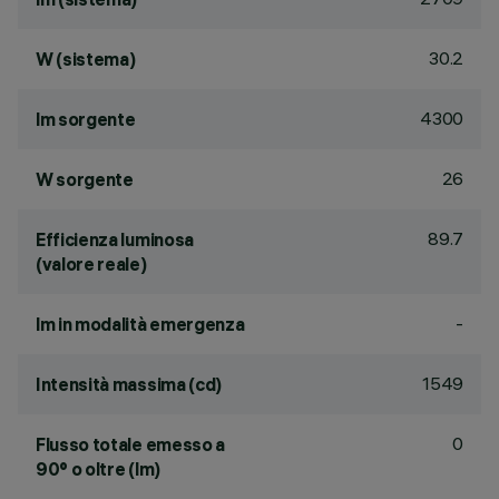
30.2
W (sistema)
4300
lm sorgente
26
W sorgente
89.7
Efficienza luminosa
(valore reale)
-
lm in modalità emergenza
1549
Intensità massima (cd)
0
Flusso totale emesso a
90° o oltre (lm)