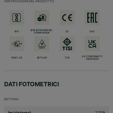
CERTIFICAZIONI DEL PRODOTTO
BVB BYGGVARUBE-
BIS
CE
EAC
DÖMNINGEN
UK CONFORMITY
ENEC-03
RETILAP
TISI
ASSESSED
DATI FOTOMETRICI
DETTAGLI
2709
lm (sistema)