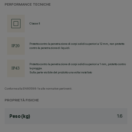
PERFORMANCE TECNICHE
Classe II
Protetto contro la penetrazione di corpi solidi superiori a 12 mm, non protetto
contro la penetrazione di liquidi.
Protetto contro la penetrazione di corpi solidi superiori a 1 mm, protetto contro
la pioggia.
Sulla parte visibile del prodotto una volta installato
Conforme alla EN60598-1 e alle normative pertinenti.
PROPRIETÀ FISICHE
1.6
Peso (kg)