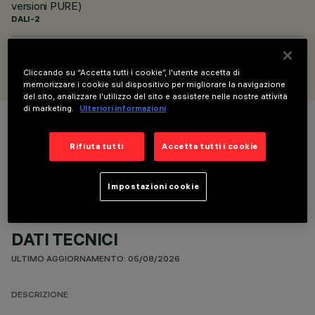
versioni PURE)
DALI-2
PROGETTATO DA
Alfonso Femia / AF*design
Cliccando su “Accetta tutti i cookie”, l'utente accetta di
memorizzare i cookie sul dispositivo per migliorare la navigazione
del sito, analizzare l'utilizzo del sito e assistere nelle nostre attività
di marketing.
Ulteriori informazioni
COLORE
Rifiuta tutti
Accetta tutti i cookie
Impostazioni cookie
DATI TECNICI
ULTIMO AGGIORNAMENTO: 05/08/2026
DESCRIZIONE