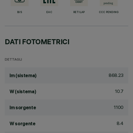
BIS
EAC
RETILAP
CCC PENDING
DATI FOTOMETRICI
DETTAGLI
868.23
lm (sistema)
10.7
W (sistema)
1100
lm sorgente
8.4
W sorgente