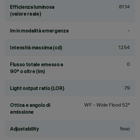
81.14
Efficienza luminosa
(valore reale)
-
lm in modalità emergenza
1254
Intensità massima (cd)
0
Flusso totale emesso a
90° o oltre (lm)
79
Light output ratio (LOR)
WF - Wide Flood 52°
Ottica e angolo di
emissione
fisso
Adjustability