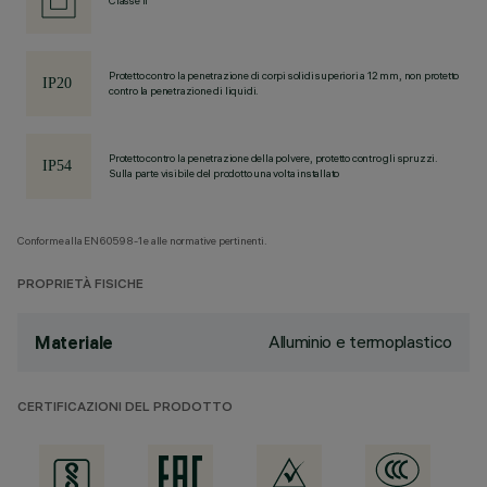
Classe II
Protetto contro la penetrazione di corpi solidi superiori a 12 mm, non protetto
contro la penetrazione di liquidi.
Protetto contro la penetrazione della polvere, protetto contro gli spruzzi.
Sulla parte visibile del prodotto una volta installato
Conforme alla EN60598-1 e alle normative pertinenti.
PROPRIETÀ FISICHE
Alluminio e termoplastico
Materiale
CERTIFICAZIONI DEL PRODOTTO