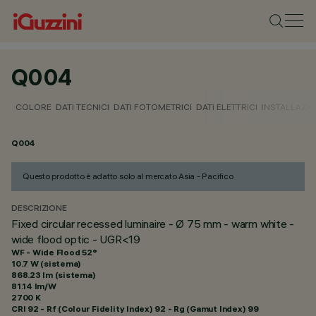
Q004
COLORE
DATI TECNICI
DATI FOTOMETRICI
DATI ELETTRICI
INSTALLAZI
Q004
Questo prodotto è adatto solo al mercato Asia - Pacifico
DESCRIZIONE
Fixed circular recessed luminaire - Ø 75 mm - warm white -
wide flood optic - UGR<19
WF - Wide Flood 52°
10.7 W (sistema)
868.23 lm (sistema)
81.14 lm/W
2700 K
CRI
92
- Rf (Colour Fidelity Index) 92 - Rg (Gamut Index) 99