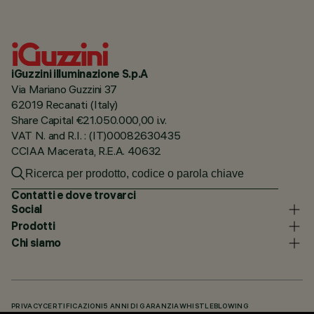
iGuzzini illuminazione S.p.A
Via Mariano Guzzini 37
62019 Recanati (Italy)
Share Capital €21.050.000,00 i.v.
VAT N. and R.I. : (IT)00082630435
CCIAA Macerata, R.E.A. 40632
Contatti e dove trovarci
Social
Prodotti
Chi siamo
PRIVACY
CERTIFICAZIONI
5 ANNI DI GARANZIA
WHISTLEBLOWING