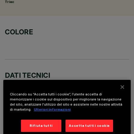
Triac
COLORE
DATI TECNICI
ULTIMO AGGIORNAMENTO: 05/08/2026
Cliccando su “Accetta tutti i cookie”, l'utente accetta di
memorizzare i cookie sul dispositivo per migliorare la navigazione
DESCRIZIONE
del sito, analizzare l'utilizzo del sito e assistere nelle nostre attività
Fixed round luminaire designed to use a LED lamp with C.O.B.
di marketing.
Ulteriori informazioni
technology. Version with rim for surface-mounting. Reflector
vacuum-metallised with aluminium vapours with an anti-
Rifiuta tutti
Accetta tutti i cookie
scratch protective layer. Die-cast aluminium body and