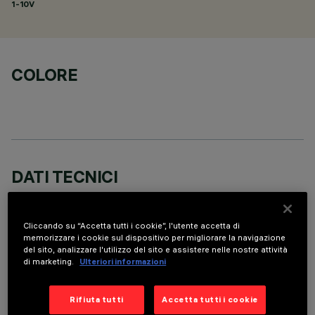
1-10V
COLORE
DATI TECNICI
ULTIMO AGGIORNAMENTO: 06/08/2026
Cliccando su “Accetta tutti i cookie”, l'utente accetta di
DESCRIZIONE
memorizzare i cookie sul dispositivo per migliorare la navigazione
del sito, analizzare l'utilizzo del sito e assistere nelle nostre attività
Round adjustable luminaire designed to use an LED lamp with
di marketing.
Ulteriori informazioni
C.O.B.technology in a neutral white colour tone 4000K.
Version with rim for surface-mounting. Painted, die-cast
Rifiuta tutti
Accetta tutti i cookie
aluminium body. Lower reflector vacuum-metallised with