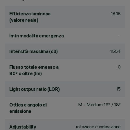
18.18
Efficienza luminosa
(valore reale)
-
lm in modalità emergenza
1554
Intensità massima (cd)
0
Flusso totale emesso a
90° o oltre (lm)
15
Light output ratio (LOR)
M - Medium 19° / 18°
Ottica e angolo di
emissione
rotazione e inclinazione
Adjustability