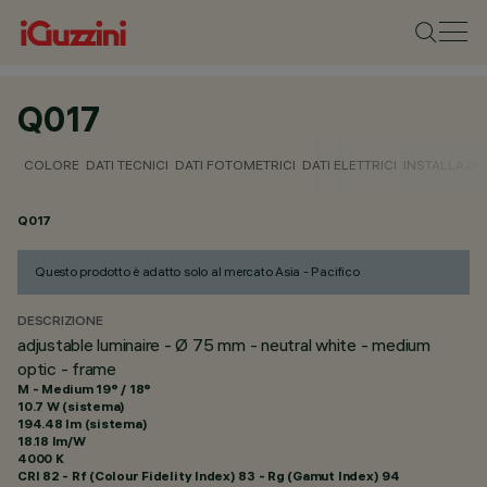
Q017
COLORE
DATI TECNICI
DATI FOTOMETRICI
DATI ELETTRICI
INSTALLAZI
Q017
Questo prodotto è adatto solo al mercato Asia - Pacifico
DESCRIZIONE
adjustable luminaire - Ø 75 mm - neutral white - medium
optic - frame
M - Medium 19° / 18°
10.7 W (sistema)
194.48 lm (sistema)
18.18 lm/W
4000 K
CRI
82
- Rf (Colour Fidelity Index) 83 - Rg (Gamut Index) 94