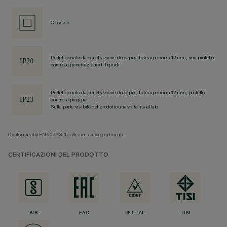
Classe II
Protetto contro la penetrazione di corpi solidi superiori a 12 mm, non protetto
contro la penetrazione di liquidi.
Protetto contro la penetrazione di corpi solidi superiori a 12 mm, protetto
contro la pioggia.
Sulla parte visibile del prodotto una volta installato
Conforme alla EN60598-1 e alle normative pertinenti.
CERTIFICAZIONI DEL PRODOTTO
BIS
EAC
RETILAP
TISI