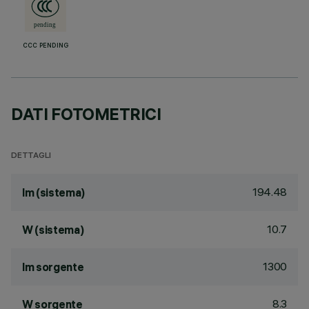
CCC PENDING
DATI FOTOMETRICI
DETTAGLI
194.48
lm (sistema)
10.7
W (sistema)
1300
lm sorgente
8.3
W sorgente