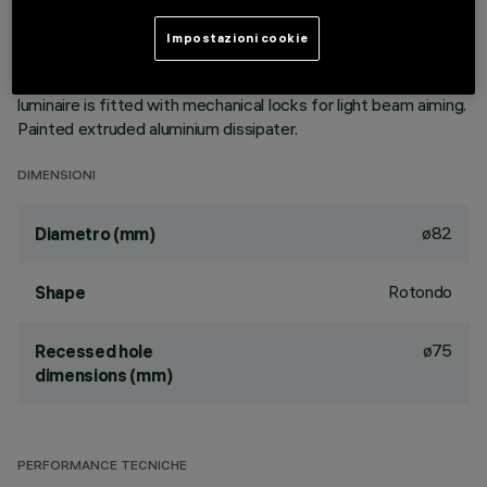
aluminium vapours with an anti-scratch protective layer.
Anodised aluminium upper reflector. Black, zinc-plated sheet
Impostazioni cookie
steel bracket. The luminaire can be rotated 30° relative to
the horizontal plane and 358° about the vertical axis. The
luminaire is fitted with mechanical locks for light beam aiming.
Painted extruded aluminium dissipater.
DIMENSIONI
ø82
Diametro (mm)
Rotondo
Shape
ø75
Recessed hole
dimensions (mm)
PERFORMANCE TECNICHE