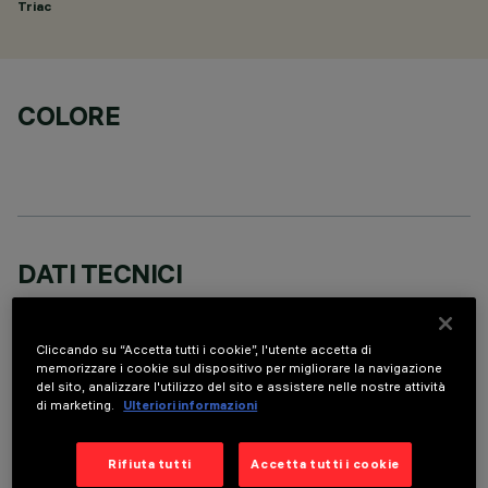
Triac
COLORE
DATI TECNICI
ULTIMO AGGIORNAMENTO: 06/08/2026
Cliccando su “Accetta tutti i cookie”, l'utente accetta di
DESCRIZIONE
memorizzare i cookie sul dispositivo per migliorare la navigazione
del sito, analizzare l'utilizzo del sito e assistere nelle nostre attività
Round adjustable luminaire designed to use an LED lamp with
di marketing.
Ulteriori informazioni
C.O.B.technology in a warm white colour tone 3000K. Version
with rim for surface-mounting. Painted, die-cast aluminium
Rifiuta tutti
Accetta tutti i cookie
body. Lower reflector vacuum-metallised with aluminium