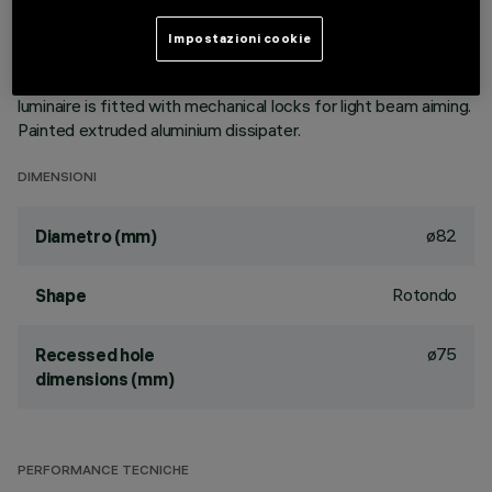
vapours with an anti-scratch protective layer. Anodised
aluminium upper reflector. Black, zinc-plated sheet steel
Impostazioni cookie
bracket. The luminaire can be rotated 30° relative to the
horizontal plane and 358° about the vertical axis. The
luminaire is fitted with mechanical locks for light beam aiming.
Painted extruded aluminium dissipater.
DIMENSIONI
ø82
Diametro (mm)
Rotondo
Shape
ø75
Recessed hole
dimensions (mm)
PERFORMANCE TECNICHE