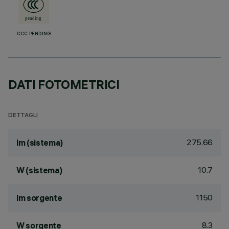
CCC PENDING
DATI FOTOMETRICI
DETTAGLI
275.66
lm (sistema)
10.7
W (sistema)
1150
lm sorgente
8.3
W sorgente