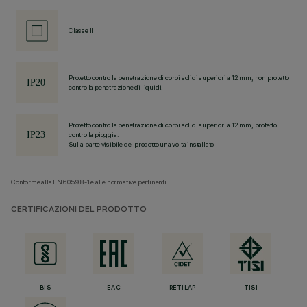
Classe II
Protetto contro la penetrazione di corpi solidi superiori a 12 mm, non protetto
contro la penetrazione di liquidi.
Protetto contro la penetrazione di corpi solidi superiori a 12 mm, protetto
contro la pioggia.
Sulla parte visibile del prodotto una volta installato
Conforme alla EN60598-1 e alle normative pertinenti.
CERTIFICAZIONI DEL PRODOTTO
BIS
EAC
RETILAP
TISI