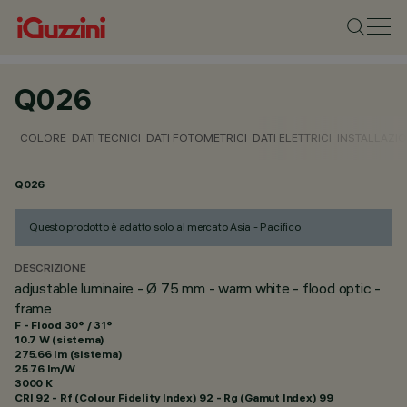
Q026
COLORE
DATI TECNICI
DATI FOTOMETRICI
DATI ELETTRICI
INSTALLAZI
Q026
Questo prodotto è adatto solo al mercato Asia - Pacifico
DESCRIZIONE
adjustable luminaire - Ø 75 mm - warm white - flood optic -
frame
F - Flood 30° / 31°
10.7 W (sistema)
275.66 lm (sistema)
25.76 lm/W
3000 K
CRI
92
- Rf (Colour Fidelity Index) 92 - Rg (Gamut Index) 99