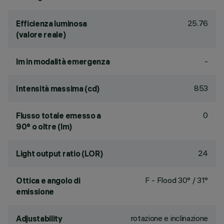
25.76
Efficienza luminosa
(valore reale)
-
lm in modalità emergenza
853
Intensità massima (cd)
0
Flusso totale emesso a
90° o oltre (lm)
24
Light output ratio (LOR)
F - Flood 30° / 31°
Ottica e angolo di
emissione
rotazione e inclinazione
Adjustability