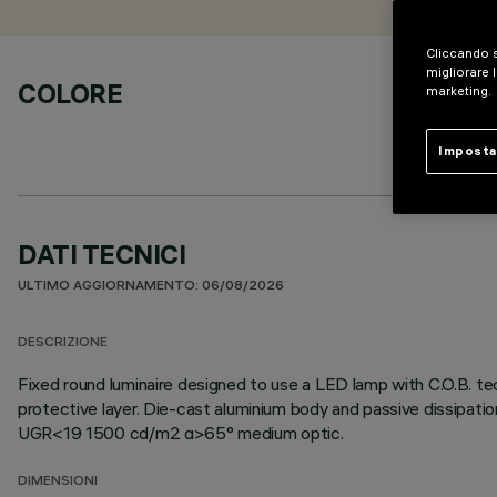
Cliccando s
migliorare l
COLORE
marketing.
Imposta
DATI TECNICI
ULTIMO AGGIORNAMENTO: 06/08/2026
DESCRIZIONE
Fixed round luminaire designed to use a LED lamp with C.O.B. te
protective layer. Die-cast aluminium body and passive dissipati
UGR<19 1500 cd/m2 α>65° medium optic.
DIMENSIONI