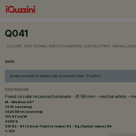
Q041
COLORE
DATI TECNICI
DATI FOTOMETRICI
DATI ELETTRICI
INSTALLAZI
Q041
Questo prodotto è adatto solo al mercato Asia - Pacifico
DESCRIZIONE
Fixed circular recessed luminaire - Ø 96 mm - neutral white -
M - Medium 24°
14 W (sistema)
1420.58 lm (sistema)
101.47 lm/W
4000 K
CRI
82
- Rf (Colour Fidelity Index) 83 - Rg (Gamut Index) 94
1-10V