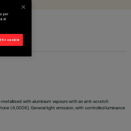
vo per
tà di
ti i cookie
-metallised with aluminium vapours with an anti-scratch
tone (4,000K). General light emission, with controlled luminance