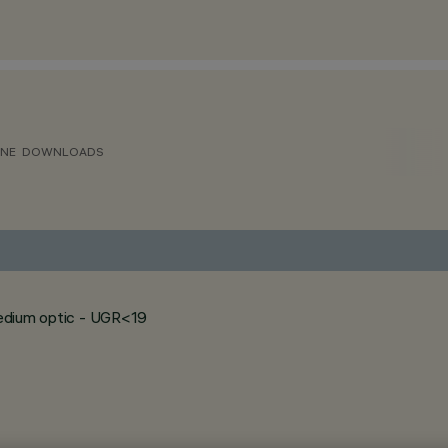
ONE
DOWNLOADS
 medium optic - UGR<19