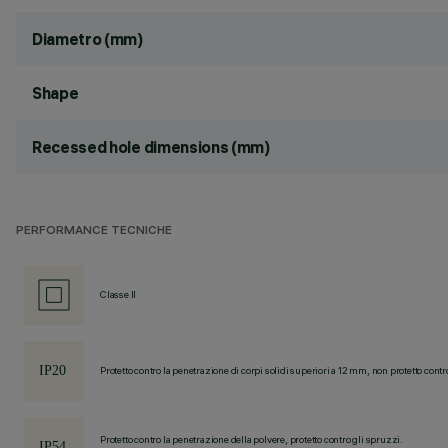
Diametro (mm)
Shape
Recessed hole dimensions (mm)
PERFORMANCE TECNICHE
Classe II
Protetto contro la penetrazione di corpi solidi superiori a 12 mm, non protetto contr
Protetto contro la penetrazione della polvere, protetto contro gli spruzzi.