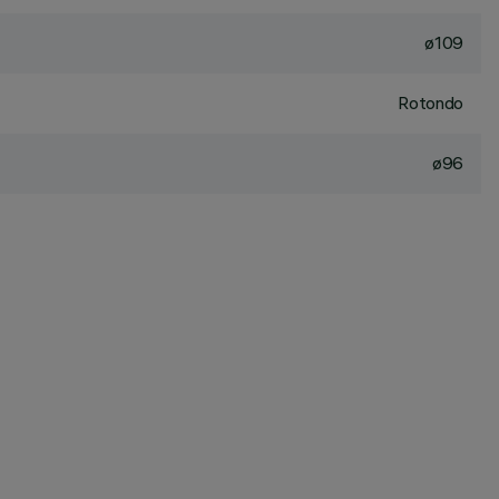
ø109
Rotondo
ø96