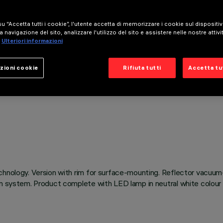
u “Accetta tutti i cookie”, l'utente accetta di memorizzare i cookie sul dispositi
a navigazione del sito, analizzare l'utilizzo del sito e assistere nelle nostre attivi
Ulteriori informazioni
zioni cookie
Rifiuta tutti
Accetta tut
chnology. Version with rim for surface-mounting. Reflector vacuum
on system. Product complete with LED lamp in neutral white colour 