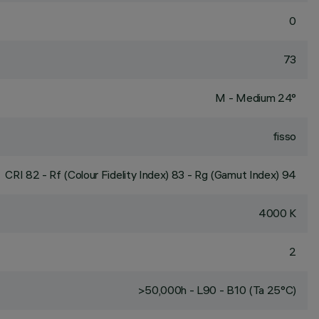
0
73
M - Medium 24°
fisso
CRI
82
- Rf (Colour Fidelity Index) 83 - Rg (Gamut Index) 94
4000 K
2
>50,000h - L90 - B10 (Ta 25°C)