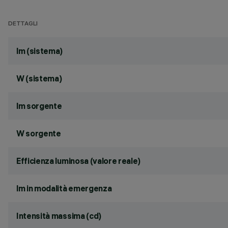
DETTAGLI
lm (sistema)
W (sistema)
lm sorgente
W sorgente
Efficienza luminosa (valore reale)
lm in modalità emergenza
Intensità massima (cd)