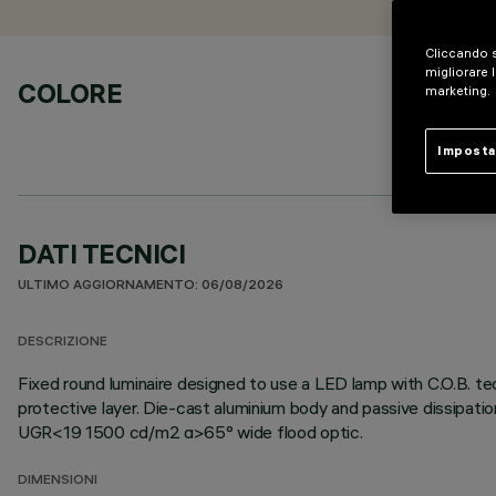
Cliccando s
migliorare l
COLORE
marketing.
Imposta
DATI TECNICI
ULTIMO AGGIORNAMENTO: 06/08/2026
DESCRIZIONE
Fixed round luminaire designed to use a LED lamp with C.O.B. te
protective layer. Die-cast aluminium body and passive dissipati
UGR<19 1500 cd/m2 α>65° wide flood optic.
DIMENSIONI