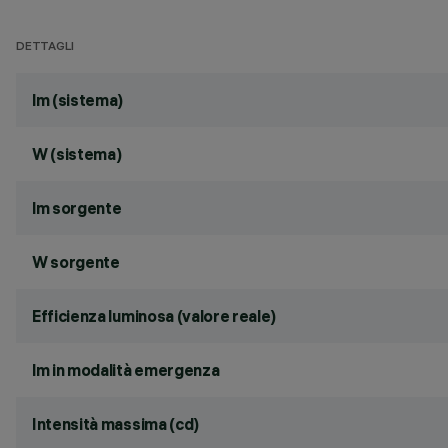
DETTAGLI
lm (sistema)
W (sistema)
lm sorgente
W sorgente
Efficienza luminosa (valore reale)
lm in modalità emergenza
Intensità massima (cd)