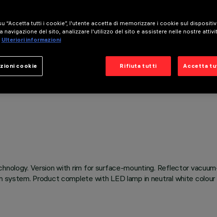
u “Accetta tutti i cookie”, l'utente accetta di memorizzare i cookie sul dispositi
a navigazione del sito, analizzare l'utilizzo del sito e assistere nelle nostre attivi
Ulteriori informazioni
zioni cookie
Rifiuta tutti
Accetta tut
chnology. Version with rim for surface-mounting. Reflector vacuum
on system. Product complete with LED lamp in neutral white colour 