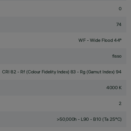
0
74
WF - Wide Flood 44°
fisso
CRI
82
- Rf (Colour Fidelity Index) 83 - Rg (Gamut Index) 94
4000 K
2
>50,000h - L90 - B10 (Ta 25°C)