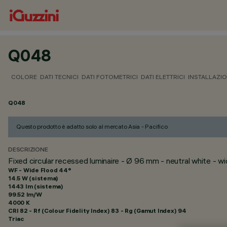
Q048
COLORE
DATI TECNICI
DATI FOTOMETRICI
DATI ELETTRICI
INSTALLAZI
Q048
Questo prodotto è adatto solo al mercato Asia - Pacifico
DESCRIZIONE
Fixed circular recessed luminaire - Ø 96 mm - neutral white - 
WF - Wide Flood 44°
14.5 W (sistema)
1443 lm (sistema)
99.52 lm/W
4000 K
CRI
82
- Rf (Colour Fidelity Index) 83 - Rg (Gamut Index) 94
Triac