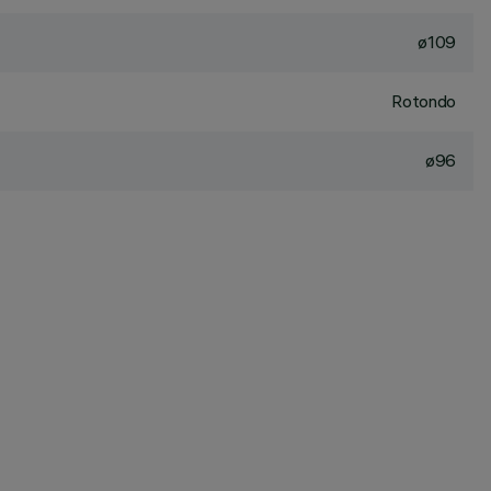
ø109
Rotondo
ø96