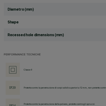
Diametro (mm)
Shape
Recessed hole dimensions (mm)
PERFORMANCE TECNICHE
Classe II
Protetto contro la penetrazione di corpi solidi superiori a 12 mm, non protetto contr
Protetto contro la penetrazione della polvere, protetto contro gli spruzzi.