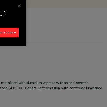
vo per
tà di
ti i cookie
-metallised with aluminium vapours with an anti-scratch
tone (4,000K). General light emission, with controlled luminance