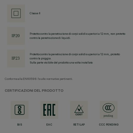
Classe II
Protetto contro la penetrazione di corpi solidi superiori a 12 mm, non protetto
contro la penetrazione di liquidi.
Protetto contro la penetrazione di corpi solidi superiori a 12 mm, protetto
contro la pioggia.
Sulla parte visibile del prodotto una volta installato
Conforme alla EN60598-1 e alle normative pertinenti.
CERTIFICAZIONI DEL PRODOTTO
BIS
EAC
RETILAP
CCC PENDING