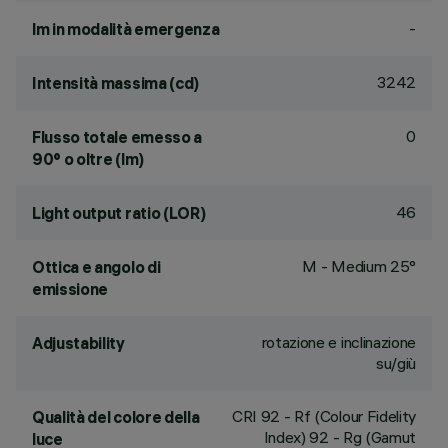
-
lm in modalità emergenza
3242
Intensità massima (cd)
0
Flusso totale emesso a
90° o oltre (lm)
46
Light output ratio (LOR)
M - Medium 25°
Ottica e angolo di
emissione
rotazione e inclinazione
Adjustability
su/giù
CRI
92
- Rf (Colour Fidelity
Qualità del colore della
Index) 92 - Rg (Gamut
luce