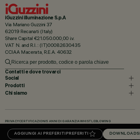
iGuzzini illuminazione S.p.A
Via Mariano Guzzini 37
62019 Recanati (Italy)
Share Capital €21.050.000,00 i.v.
VAT N. and R.I. : (IT)00082630435
CCIAA Macerata, R.E.A. 40632
Contatti e dove trovarci
Social
Prodotti
Chi siamo
PRIVACY
CERTIFICAZIONI
5 ANNI DI GARANZIA
WHISTLEBLOWING
COOKIE POLICY
DICHIARAZIONE DI ACCESSIBILITÀ
I NOSTRI CODICI
AGGIUNGI AI PREFERITI
PREFERITI
DOWNLOADS
KNOWLEDGE BASE (LOGIN NECESSARIO)
DOWNLOADS