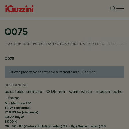
Q075
COLORE
DATI TECNICI
DATI FOTOMETRICI
DATI ELETTRICI
INSTALLAZI
Q075
Questo prodotto è adatto solo al mercato Asia - Pacifico
DESCRIZIONE
adjustable luminaire - Ø 96 mm - warm white - medium optic
- frame
M - Medium 25°
14 W (sistema)
710.83 lm (sistema)
50.77 lm/W
3000 K
CRI
92
- Rf (Colour Fidelity Index) 92 - Rg (Gamut Index) 99