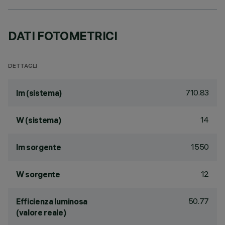
DATI FOTOMETRICI
DETTAGLI
710.83
lm (sistema)
14
W (sistema)
1550
lm sorgente
12
W sorgente
50.77
Efficienza luminosa
(valore reale)