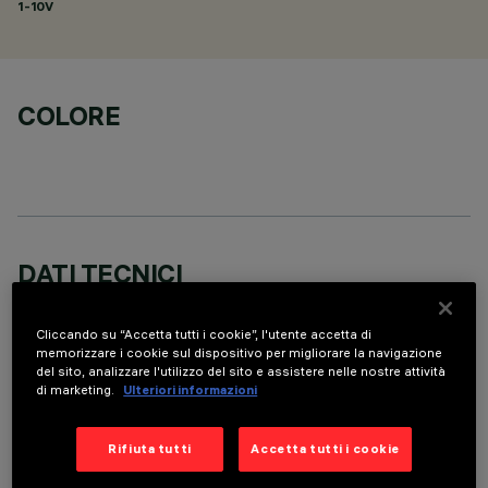
1-10V
COLORE
DATI TECNICI
ULTIMO AGGIORNAMENTO: 05/08/2026
Cliccando su “Accetta tutti i cookie”, l'utente accetta di
memorizzare i cookie sul dispositivo per migliorare la navigazione
DESCRIZIONE
del sito, analizzare l'utilizzo del sito e assistere nelle nostre attività
di marketing.
Ulteriori informazioni
Round adjustable luminaire designed to use an LED lamp with
C.O.B.technology in a warm white colour tone 3000K (CRI
90). Version with rim for surface-mounting. Painted, die-cast
Rifiuta tutti
Accetta tutti i cookie
aluminium body. Lower reflector vacuum-metallised with