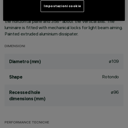
aluminium vapours with an anti-scratch protective layer.
Impostazioni cookie
Anodised aluminium upper reflector. Black, zinc-plated sheet
steel bracket. The luminaire can be rotated 30° relative to
the horizontal plane and 358° about the vertical axis. The
luminaire is fitted with mechanical locks for light beam aiming.
Painted extruded aluminium dissipater.
DIMENSIONI
ø109
Diametro (mm)
Rotondo
Shape
ø96
Recessed hole
dimensions (mm)
PERFORMANCE TECNICHE