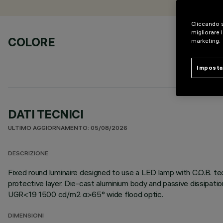
Cliccando s
migliorare l
COLORE
marketing.
Imposta
DATI TECNICI
ULTIMO AGGIORNAMENTO: 05/08/2026
DESCRIZIONE
Fixed round luminaire designed to use a LED lamp with C.O.B. te
protective layer. Die-cast aluminium body and passive dissipati
UGR<19 1500 cd/m2 α>65° wide flood optic.
DIMENSIONI