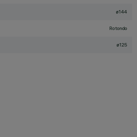
ø144
Rotondo
ø125