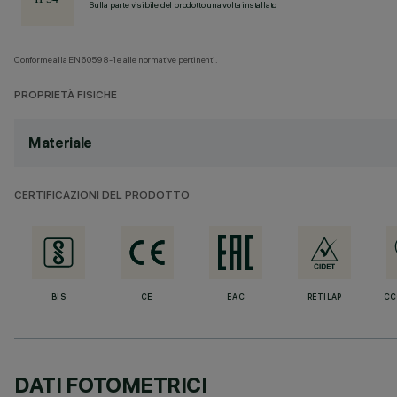
Sulla parte visibile del prodotto una volta installato
Conforme alla EN60598-1 e alle normative pertinenti.
PROPRIETÀ FISICHE
Materiale
CERTIFICAZIONI DEL PRODOTTO
BIS
CE
EAC
RETILAP
CC
DATI FOTOMETRICI