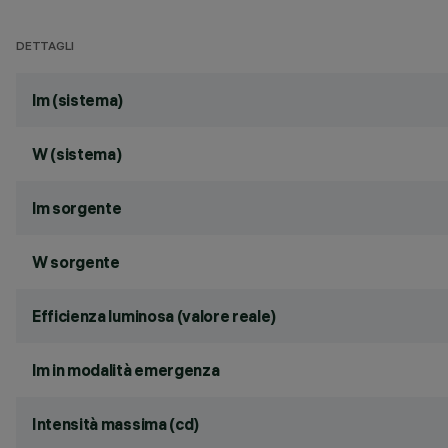
DETTAGLI
lm (sistema)
W (sistema)
lm sorgente
W sorgente
Efficienza luminosa (valore reale)
lm in modalità emergenza
Intensità massima (cd)