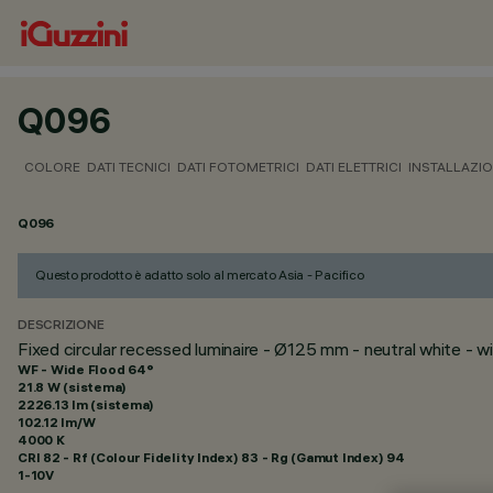
Q096
COLORE
DATI TECNICI
DATI FOTOMETRICI
DATI ELETTRICI
INSTALLAZI
Q096
Questo prodotto è adatto solo al mercato Asia - Pacifico
DESCRIZIONE
Fixed circular recessed luminaire - Ø125 mm - neutral white - 
WF - Wide Flood 64°
21.8 W (sistema)
2226.13 lm (sistema)
102.12 lm/W
4000 K
CRI
82
- Rf (Colour Fidelity Index) 83 - Rg (Gamut Index) 94
1-10V