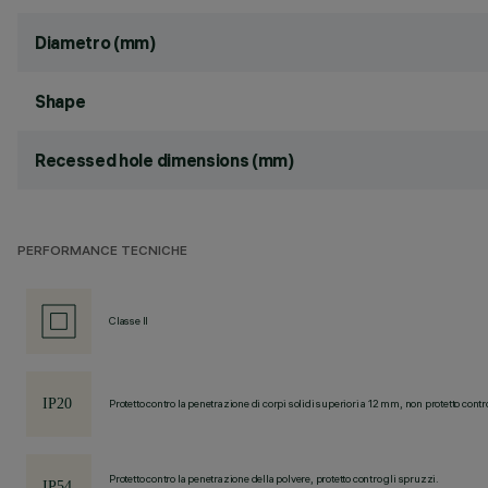
Diametro (mm)
Shape
Recessed hole dimensions (mm)
PERFORMANCE TECNICHE
Classe II
Protetto contro la penetrazione di corpi solidi superiori a 12 mm, non protetto contr
Protetto contro la penetrazione della polvere, protetto contro gli spruzzi.