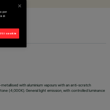
vo per
tà di
ti i cookie
-metallised with aluminium vapours with an anti-scratch
tone (4,000K). General light emission, with controlled luminance