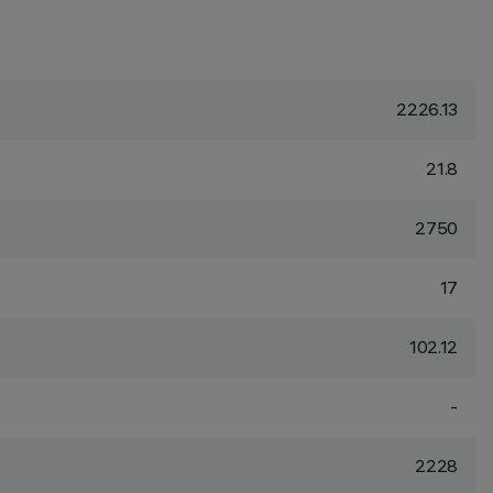
2226.13
21.8
2750
17
102.12
-
2228