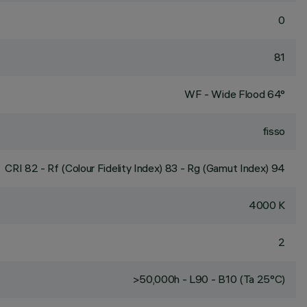
0
81
WF - Wide Flood 64°
fisso
CRI
82
- Rf (Colour Fidelity Index) 83 - Rg (Gamut Index) 94
4000 K
2
>50,000h - L90 - B10 (Ta 25°C)