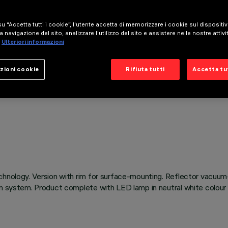
u “Accetta tutti i cookie”, l'utente accetta di memorizzare i cookie sul dispositi
a navigazione del sito, analizzare l'utilizzo del sito e assistere nelle nostre attivi
Ulteriori informazioni
zioni cookie
Rifiuta tutti
Accetta tut
chnology. Version with rim for surface-mounting. Reflector vacuum
on system. Product complete with LED lamp in neutral white colour 