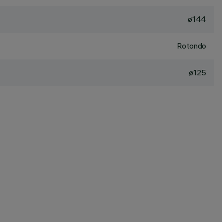
ø144
Rotondo
ø125