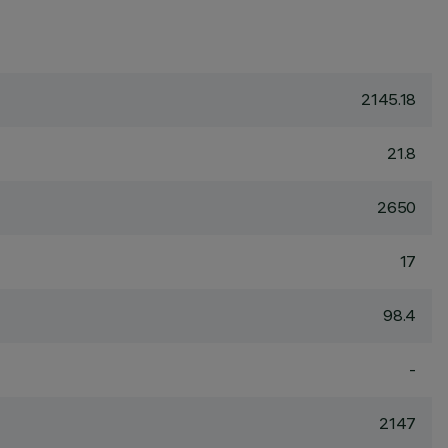
2145.18
21.8
2650
17
98.4
-
2147