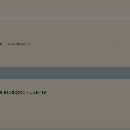
ONE
DOWNLOADS
de flood optic - UGR<19