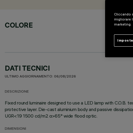
Cliccando s
migliorare l
COLORE
marketing.
Imposta
DATI TECNICI
ULTIMO AGGIORNAMENTO: 06/08/2026
DESCRIZIONE
Fixed round luminaire designed to use a LED lamp with C.O.B. te
protective layer. Die-cast aluminium body and passive dissipati
UGR<19 1500 cd/m2 α>65° wide flood optic.
DIMENSIONI