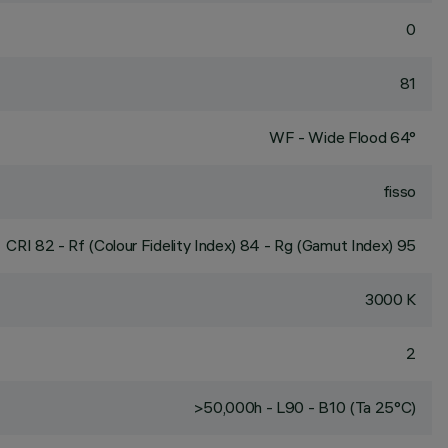
0
81
WF - Wide Flood 64°
fisso
CRI
82
- Rf (Colour Fidelity Index) 84 - Rg (Gamut Index) 95
3000 K
2
>50,000h - L90 - B10 (Ta 25°C)