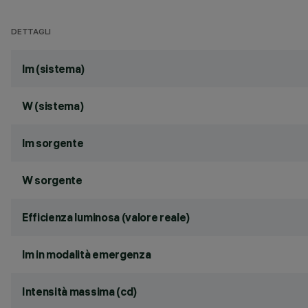
DETTAGLI
lm (sistema)
W (sistema)
lm sorgente
W sorgente
Efficienza luminosa (valore reale)
lm in modalità emergenza
Intensità massima (cd)