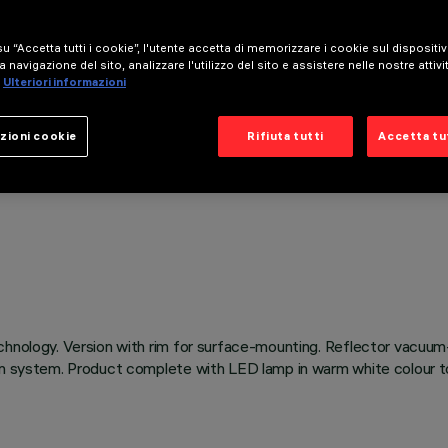
u “Accetta tutti i cookie”, l'utente accetta di memorizzare i cookie sul dispositi
a navigazione del sito, analizzare l'utilizzo del sito e assistere nelle nostre attivi
Ulteriori informazioni
zioni cookie
Rifiuta tutti
Accetta tut
chnology. Version with rim for surface-mounting. Reflector vacuum
on system. Product complete with LED lamp in warm white colour to