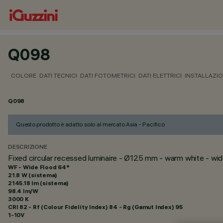
Q098
COLORE
DATI TECNICI
DATI FOTOMETRICI
DATI ELETTRICI
INSTALLAZI
Q098
Questo prodotto è adatto solo al mercato Asia - Pacifico
DESCRIZIONE
Fixed circular recessed luminaire - Ø125 mm - warm white - wi
WF - Wide Flood 64°
21.8 W (sistema)
2145.18 lm (sistema)
98.4 lm/W
3000 K
CRI
82
- Rf (Colour Fidelity Index) 84 - Rg (Gamut Index) 95
1-10V