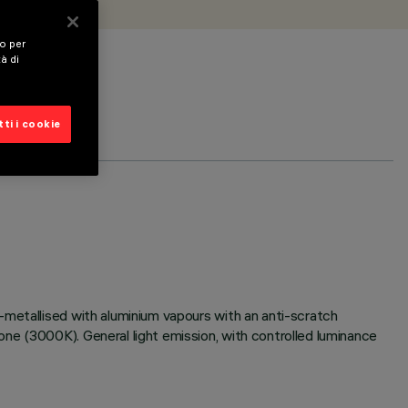
vo per
tà di
ti i cookie
-metallised with aluminium vapours with an anti-scratch
ne (3000K). General light emission, with controlled luminance