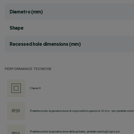
Diametro (mm)
Shape
Recessed hole dimensions (mm)
PERFORMANCE TECNICHE
Classe II
Protetto contro la penetrazione di corpi solidi superiori a 12 mm, non protetto contr
Protetto contro la penetrazione della polvere, protetto contro gli spruzzi.