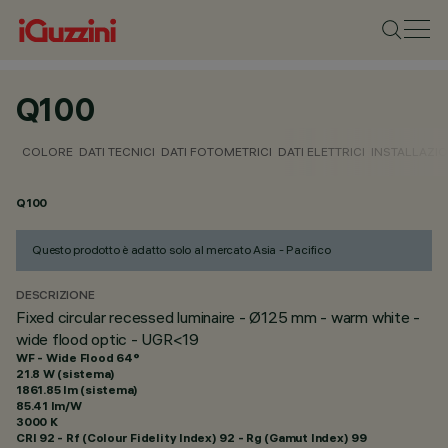
Q100
COLORE
DATI TECNICI
DATI FOTOMETRICI
DATI ELETTRICI
INSTALLAZI
Q100
Questo prodotto è adatto solo al mercato Asia - Pacifico
DESCRIZIONE
Fixed circular recessed luminaire - Ø125 mm - warm white -
wide flood optic - UGR<19
WF - Wide Flood 64°
21.8 W (sistema)
1861.85 lm (sistema)
85.41 lm/W
3000 K
CRI
92
- Rf (Colour Fidelity Index) 92 - Rg (Gamut Index) 99