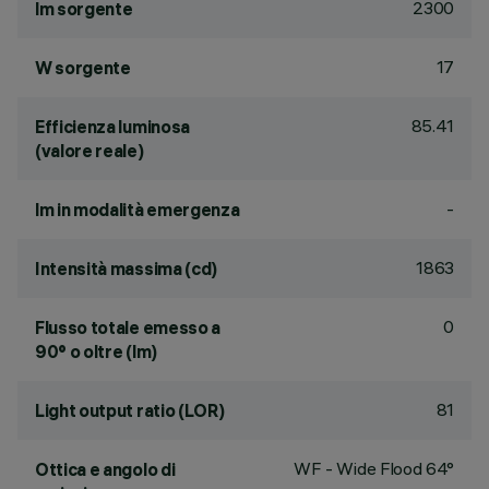
2300
lm sorgente
17
W sorgente
85.41
Efficienza luminosa
(valore reale)
-
lm in modalità emergenza
1863
Intensità massima (cd)
0
Flusso totale emesso a
90° o oltre (lm)
81
Light output ratio (LOR)
WF - Wide Flood 64°
Ottica e angolo di