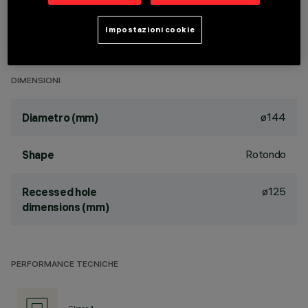
passive dissipation system. Product complete with LED lamp
in warm white colour tone CRI 90 (3000K). General light
Impostazioni cookie
emission, with controlled luminance UGR<19 1500 cd/m2
α>65° wide flood optic.
DIMENSIONI
ø144
Diametro (mm)
Rotondo
Shape
ø125
Recessed hole
dimensions (mm)
PERFORMANCE TECNICHE