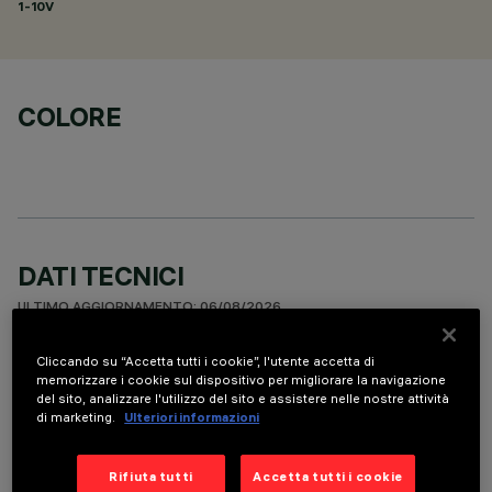
1-10V
COLORE
DATI TECNICI
ULTIMO AGGIORNAMENTO: 06/08/2026
Cliccando su “Accetta tutti i cookie”, l'utente accetta di
DESCRIZIONE
memorizzare i cookie sul dispositivo per migliorare la navigazione
del sito, analizzare l'utilizzo del sito e assistere nelle nostre attività
Fixed round luminaire designed to use a LED lamp with C.O.B.
di marketing.
Ulteriori informazioni
technology. Version with rim for surface-mounting. Reflector
vacuum-metallised with aluminium vapours with an anti-
scratch protective layer. Die-cast aluminium body and
Rifiuta tutti
Accetta tutti i cookie