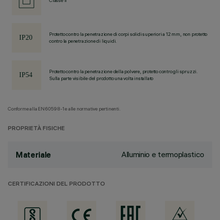
Classe II
Protetto contro la penetrazione di corpi solidi superiori a 12 mm, non protetto
contro la penetrazione di liquidi.
Protetto contro la penetrazione della polvere, protetto contro gli spruzzi.
Sulla parte visibile del prodotto una volta installato
Conforme alla EN60598-1 e alle normative pertinenti.
PROPRIETÀ FISICHE
Alluminio e termoplastico
Materiale
CERTIFICAZIONI DEL PRODOTTO