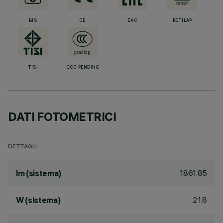
BIS
CE
EAC
RETILAP
TISI
CCC PENDING
DATI FOTOMETRICI
DETTAGLI
1861.85
lm (sistema)
21.8
W (sistema)