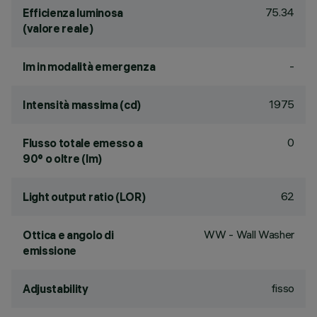
75.34
Efficienza luminosa
(valore reale)
-
lm in modalità emergenza
1975
Intensità massima (cd)
0
Flusso totale emesso a
90° o oltre (lm)
62
Light output ratio (LOR)
WW - Wall Washer
Ottica e angolo di
emissione
fisso
Adjustability