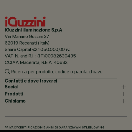
iGuzzini illuminazione S.p.A
Via Mariano Guzzini 37
62019 Recanati (Italy)
Share Capital €21.050.000,00 i.v.
VAT N. and R.I. : (IT)00082630435
CCIAA Macerata, R.E.A. 40632
Contatti e dove trovarci
Social
Prodotti
Chi siamo
PRIVACY
CERTIFICAZIONI
5 ANNI DI GARANZIA
WHISTLEBLOWING