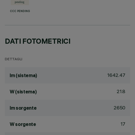
CCC PENDING
DATI FOTOMETRICI
DETTAGLI
1642.47
lm (sistema)
21.8
W (sistema)
2650
lm sorgente
17
W sorgente