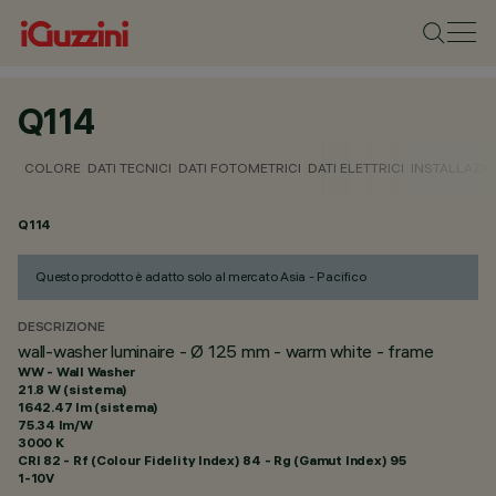
Q114
COLORE
DATI TECNICI
DATI FOTOMETRICI
DATI ELETTRICI
INSTALLAZI
Q114
Questo prodotto è adatto solo al mercato Asia - Pacifico
DESCRIZIONE
wall-washer luminaire - Ø 125 mm - warm white - frame
WW - Wall Washer
21.8 W (sistema)
1642.47 lm (sistema)
75.34 lm/W
3000 K
CRI
82
- Rf (Colour Fidelity Index) 84 - Rg (Gamut Index) 95
1-10V