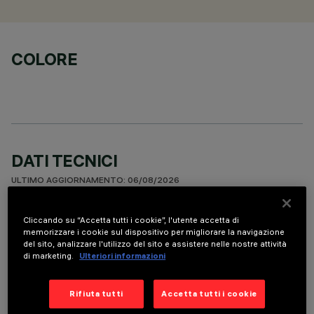
COLORE
DATI TECNICI
ULTIMO AGGIORNAMENTO: 06/08/2026
DESCRIZIONE
Cliccando su “Accetta tutti i cookie”, l'utente accetta di
memorizzare i cookie sul dispositivo per migliorare la navigazione
Recessed round wall-washer luminaire designed to use a LED
del sito, analizzare l'utilizzo del sito e assistere nelle nostre attività
di marketing.
Ulteriori informazioni
lamp with C.O.B. technology. Version with rim for surface-
mounting. Reflector vacuum-metallised with aluminium
vapours and finished with a protective anti-scratch layer to
Rifiuta tutti
Accetta tutti i cookie
create a vertical downward beam of light. Die-cast aluminium