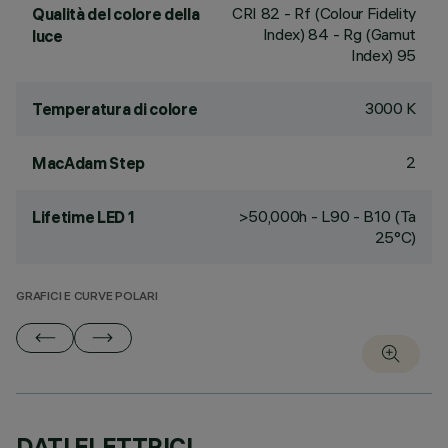
CRI
82
- Rf (Colour Fidelity
Qualità del colore della
Index) 84 - Rg (Gamut
luce
Index) 95
3000 K
Temperatura di colore
2
MacAdam Step
>50,000h - L90 - B10 (Ta
Lifetime LED 1
25°C)
GRAFICI E CURVE POLARI
DATI ELETTRICI