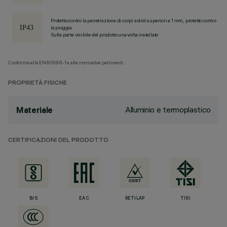
Protetto contro la penetrazione di corpi solidi superiori a 1 mm, protetto contro
la pioggia.
Sulla parte visibile del prodotto una volta installato
Conforme alla EN60598-1 e alle normative pertinenti.
PROPRIETÀ FISICHE
Alluminio e termoplastico
Materiale
CERTIFICAZIONI DEL PRODOTTO
BIS
EAC
RETILAP
TISI