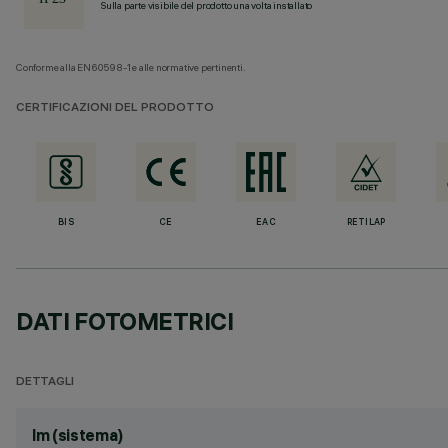
Sulla parte visibile del prodotto una volta installato
Conforme alla EN60598-1 e alle normative pertinenti.
CERTIFICAZIONI DEL PRODOTTO
BIS
CE
EAC
RETILAP
DATI FOTOMETRICI
DETTAGLI
lm (sistema)