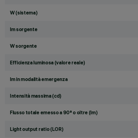
W (sistema)
lm sorgente
W sorgente
Efficienza luminosa (valore reale)
lm in modalità emergenza
Intensità massima (cd)
Flusso totale emesso a 90° o oltre (lm)
Light output ratio (LOR)