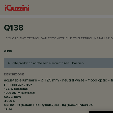
Q138
COLORE
DATI TECNICI
DATI FOTOMETRICI
DATI ELETTRICI
INSTALLAZI
Q138
Questo prodotto è adatto solo al mercato Asia - Pacifico
DESCRIZIONE
adjustable luminaire - Ø 125 mm - neutral white - flood optic - 
F - Flood 32° / 40°
17.5 W (sistema)
1098.25 lm (sistema)
62.76 lm/W
4000 K
CRI
82
- Rf (Colour Fidelity Index) 83 - Rg (Gamut Index) 94
Triac