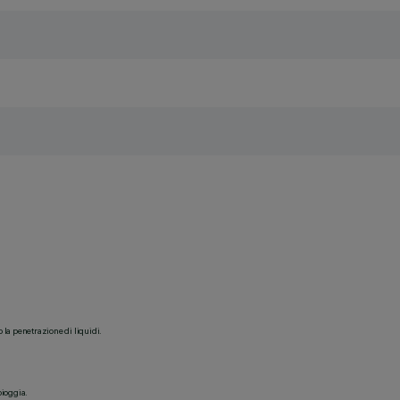
o la penetrazione di liquidi.
pioggia.