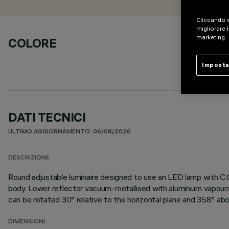
Cliccando s
migliorare l
marketing.
COLORE
Imposta
DATI TECNICI
ULTIMO AGGIORNAMENTO: 06/08/2026
DESCRIZIONE
Round adjustable luminaire designed to use an LED lamp with C.O
body. Lower reflector vacuum-metallised with aluminium vapours 
can be rotated 30° relative to the horizontal plane and 358° abou
DIMENSIONI