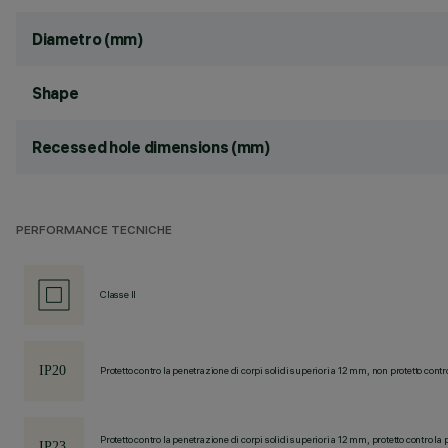
Diametro (mm)
Shape
Recessed hole dimensions (mm)
PERFORMANCE TECNICHE
Classe II
Protetto contro la penetrazione di corpi solidi superiori a 12 mm, non protetto contr
Protetto contro la penetrazione di corpi solidi superiori a 12 mm, protetto contro la 