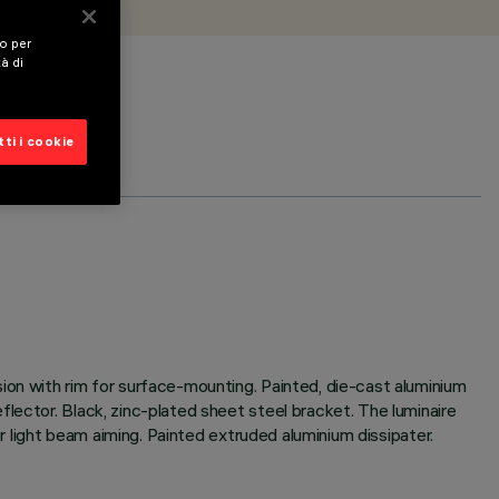
vo per
tà di
ti i cookie
ion with rim for surface-mounting. Painted, die-cast aluminium
lector. Black, zinc-plated sheet steel bracket. The luminaire
or light beam aiming. Painted extruded aluminium dissipater.