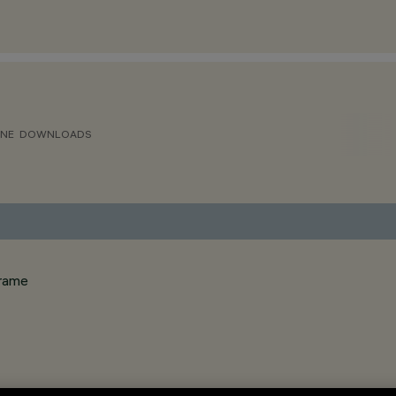
ONE
DOWNLOADS
frame