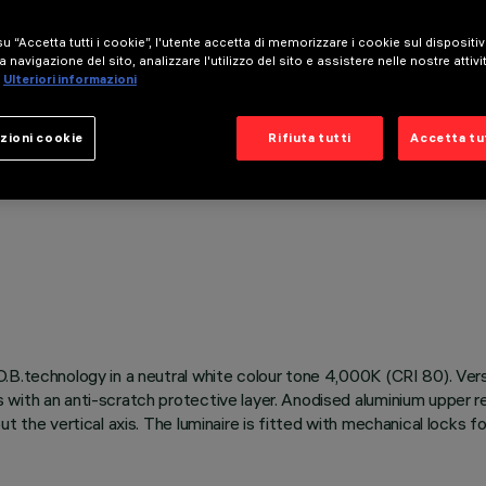
u “Accetta tutti i cookie”, l'utente accetta di memorizzare i cookie sul dispositi
a navigazione del sito, analizzare l'utilizzo del sito e assistere nelle nostre attivi
Ulteriori informazioni
zioni cookie
Rifiuta tutti
Accetta tut
.B.technology in a neutral white colour tone 4,000K (CRI 80). Vers
with an anti-scratch protective layer. Anodised aluminium upper ref
t the vertical axis. The luminaire is fitted with mechanical locks f