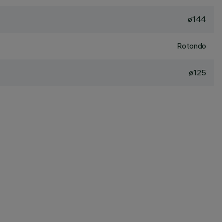
ø144
Rotondo
ø125