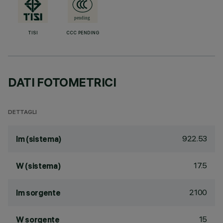
TISI
CCC PENDING
DATI FOTOMETRICI
DETTAGLI
922.53
lm (sistema)
17.5
W (sistema)
2100
lm sorgente
15
W sorgente