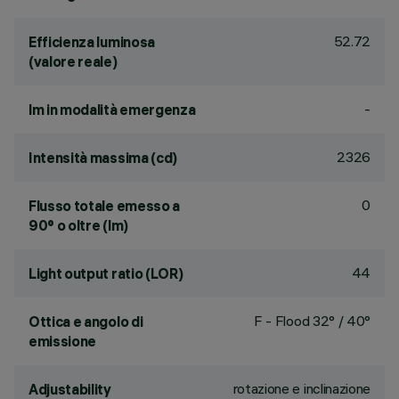
52.72
Efficienza luminosa
(valore reale)
-
lm in modalità emergenza
2326
Intensità massima (cd)
0
Flusso totale emesso a
90° o oltre (lm)
44
Light output ratio (LOR)
F - Flood 32° / 40°
Ottica e angolo di
emissione
rotazione e inclinazione
Adjustability