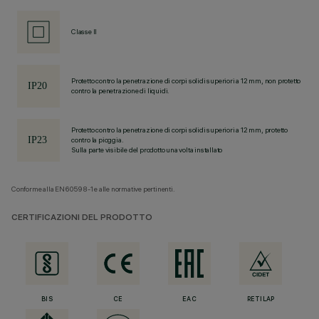
Classe II
Protetto contro la penetrazione di corpi solidi superiori a 12 mm, non protetto
contro la penetrazione di liquidi.
Protetto contro la penetrazione di corpi solidi superiori a 12 mm, protetto
contro la pioggia.
Sulla parte visibile del prodotto una volta installato
Conforme alla EN60598-1 e alle normative pertinenti.
CERTIFICAZIONI DEL PRODOTTO
BIS
CE
EAC
RETILAP