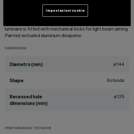
aluminium vapours with an anti-scratch protective layer.
Anodised aluminium upper reflector. Black, zinc-plated sheet
Impostazioni cookie
steel bracket. The luminaire can be rotated 30° relative to
the horizontal plane and 358° about the vertical axis. The
luminaire is fitted with mechanical locks for light beam aiming.
Painted extruded aluminium dissipater.
DIMENSIONI
ø144
Diametro (mm)
Rotondo
Shape
ø125
Recessed hole
dimensions (mm)
PERFORMANCE TECNICHE