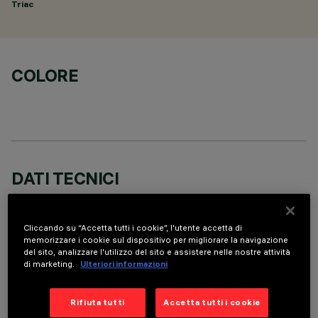
Triac
COLORE
DATI TECNICI
ULTIMO AGGIORNAMENTO: 06/08/2026
Cliccando su “Accetta tutti i cookie”, l'utente accetta di
DESCRIZIONE
memorizzare i cookie sul dispositivo per migliorare la navigazione
del sito, analizzare l'utilizzo del sito e assistere nelle nostre attività
Round adjustable luminaire designed to use an LED lamp with
di marketing.
Ulteriori informazioni
C.O.B.technology in a warm white colour tone 3,000K (CRI
90). Version with rim for surface-mounting. Painted, die-cast
Rifiuta tutti
Accetta tutti i cookie
aluminium body. Lower reflector vacuum-metallised with