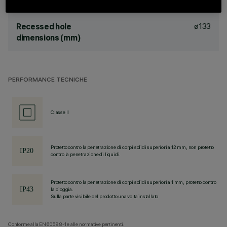
ø133
Recessed hole
dimensions (mm)
PERFORMANCE TECNICHE
Classe II
Protetto contro la penetrazione di corpi solidi superiori a 12 mm, non protetto
contro la penetrazione di liquidi.
Protetto contro la penetrazione di corpi solidi superiori a 1 mm, protetto contro
la pioggia.
Sulla parte visibile del prodotto una volta installato
Conforme alla EN60598-1 e alle normative pertinenti.