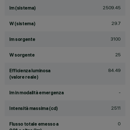
2509.45
lm (sistema)
29.7
W (sistema)
3100
lm sorgente
25
W sorgente
84.49
Efficienza luminosa
(valore reale)
-
lm in modalità emergenza
2511
Intensità massima (cd)
0
Flusso totale emesso a