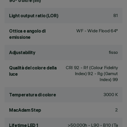
90° o oltre (lm)
81
Light output ratio (LOR)
WF - Wide Flood 64°
Ottica e angolo di
emissione
fisso
Adjustability
CRI
92
- Rf (Colour Fidelity
Qualità del colore della
Index) 92 - Rg (Gamut
luce
Index) 99
3000 K
Temperatura di colore
2
MacAdam Step
>50,000h - L90 - B10 (Ta
Lifetime LED 1