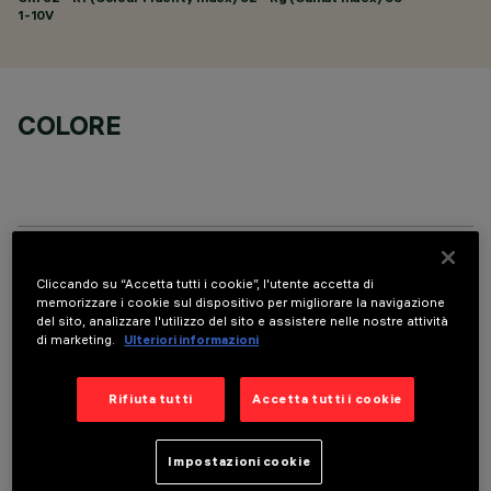
1-10V
COLORE
DATI TECNICI
Cliccando su “Accetta tutti i cookie”, l'utente accetta di
memorizzare i cookie sul dispositivo per migliorare la navigazione
ULTIMO AGGIORNAMENTO: 01/08/2026
del sito, analizzare l'utilizzo del sito e assistere nelle nostre attività
di marketing.
Ulteriori informazioni
DIMENSIONI
Rifiuta tutti
Accetta tutti i cookie
ø123
Diametro (mm)
Impostazioni cookie
Rotondo
Shape