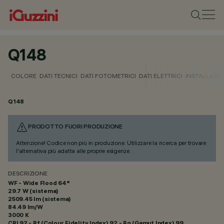
Q148
COLORE
DATI TECNICI
DATI FOTOMETRICI
DATI ELETTRICI
INSTALLAZI
Q148
PRODOTTO FUORI PRODUZIONE
Attenzione! Codice non più in produzione. Utilizzare la ricerca per trovare
l'alternativa più adatta alle proprie esigenze.
DESCRIZIONE
WF - Wide Flood 64°
29.7 W (sistema)
2509.45 lm (sistema)
84.49 lm/W
3000 K
CRI
92
- Rf (Colour Fidelity Index) 92 - Rg (Gamut Index) 99