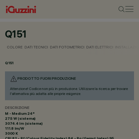
Q151
COLORE
DATI TECNICI
DATI FOTOMETRICI
DATI ELETTRICI
INSTALLAZI
Q151
PRODOTTO FUORI PRODUZIONE
Attenzione! Codice non più in produzione. Utilizzare la ricerca per trovare
l'alternativa più adatta alle proprie esigenze.
DESCRIZIONE
M - Medium 24°
27.5 W (sistema)
3074.4 lm (sistema)
111.8 lm/W
3000 K
CRI
82
- Rf (Colour Fidelity Index) 84 - Rg (Gamut Index) 95