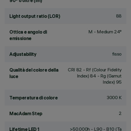
90° o oltre (lm)
88
Light output ratio (LOR)
M - Medium 24°
Ottica e angolo di
emissione
fisso
Adjustability
CRI
82
- Rf (Colour Fidelity
Qualità del colore della
Index) 84 - Rg (Gamut
luce
Index) 95
3000 K
Temperatura di colore
2
MacAdam Step
>50,000h - L90 - B10 (Ta
Lifetime LED 1