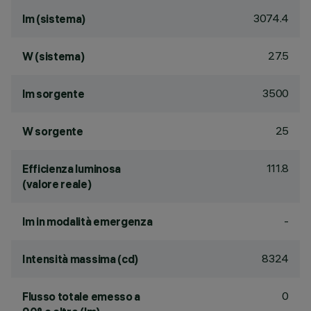
3074.4
lm (sistema)
27.5
W (sistema)
3500
lm sorgente
25
W sorgente
111.8
Efficienza luminosa
(valore reale)
-
lm in modalità emergenza
8324
Intensità massima (cd)
0
Flusso totale emesso a