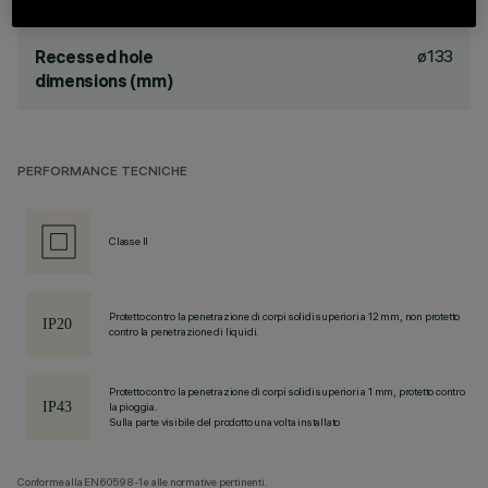
ø133
Recessed hole
dimensions (mm)
PERFORMANCE TECNICHE
Classe II
Protetto contro la penetrazione di corpi solidi superiori a 12 mm, non protetto
contro la penetrazione di liquidi.
Protetto contro la penetrazione di corpi solidi superiori a 1 mm, protetto contro
la pioggia.
Sulla parte visibile del prodotto una volta installato
Conforme alla EN60598-1 e alle normative pertinenti.