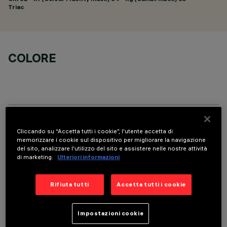
Triac
COLORE
DATI TECNICI
Cliccando su “Accetta tutti i cookie”, l'utente accetta di
memorizzare i cookie sul dispositivo per migliorare la navigazione
ULTIMO AGGIORNAMENTO: 01/08/2026
del sito, analizzare l'utilizzo del sito e assistere nelle nostre attività
di marketing.
Ulteriori informazioni
DIMENSIONI
Rifiuta tutti
Accetta tutti i cookie
ø123
Diametro (mm)
Impostazioni cookie
Rotondo
Shape