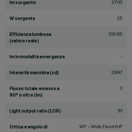
3700
lm sorgente
25
W sorgente
100.85
Efficienza luminosa
(valore reale)
-
lm in modalità emergenza
2997
Intensità massima (cd)
0
Flusso totale emesso a
90° o oltre (lm)
81
Light output ratio (LOR)
WF - Wide Flood 64°
Ottica e angolo di