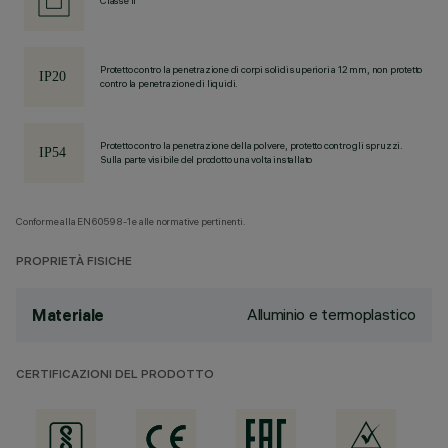
Classe II
Protetto contro la penetrazione di corpi solidi superiori a 12 mm, non protetto
contro la penetrazione di liquidi.
Protetto contro la penetrazione della polvere, protetto contro gli spruzzi.
Sulla parte visibile del prodotto una volta installato
Conforme alla EN60598-1 e alle normative pertinenti.
PROPRIETÀ FISICHE
Alluminio e termoplastico
Materiale
CERTIFICAZIONI DEL PRODOTTO