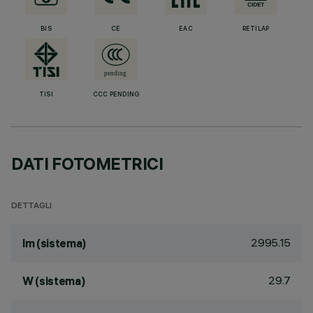
BIS
CE
EAC
RETILAP
TISI
CCC PENDING
DATI FOTOMETRICI
DETTAGLI
2995.15
lm (sistema)
29.7
W (sistema)