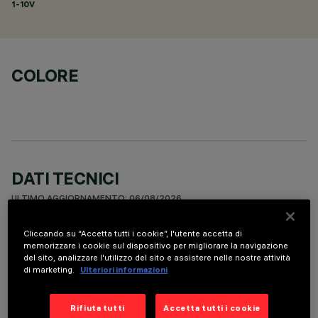
1-10V
COLORE
DATI TECNICI
ULTIMO AGGIORNAMENTO: 06/08/2026
Cliccando su “Accetta tutti i cookie”, l'utente accetta di
DESCRIZIONE
memorizzare i cookie sul dispositivo per migliorare la navigazione
del sito, analizzare l'utilizzo del sito e assistere nelle nostre attività
Fixed round luminaire designed to use a LED lamp with C.O.B.
di marketing.
Ulteriori informazioni
technology. Version with rim for surface-mounting. Reflector
vacuum-metallised with aluminium vapours with an anti-
scratch protective layer. Die-cast aluminium body and
Rifiuta tutti
Accetta tutti i cookie