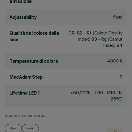
emissione
fisso
Adjustability
CRI
82
- Rf (Colour Fidelity
Qualità del colore della
Index) 83 - Rg (Gamut
luce
Index) 94
4000 K
Temperatura di colore
2
MacAdam Step
>50,000h - L90 - B10 (Ta
Lifetime LED 1
25°C)
GRAFICI E CURVE POLARI