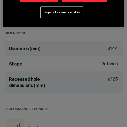
passive dissipation system. Product complete with LED lamp
in neutral white colour tone (4,000K). General light emission,
Impostazioni cookie
with controlled luminance UGR<19 1500 cd/m2 α>65° wide
flood optic.
DIMENSIONI
ø144
Diametro (mm)
Rotondo
Shape
ø125
Recessed hole
dimensions (mm)
PERFORMANCE TECNICHE