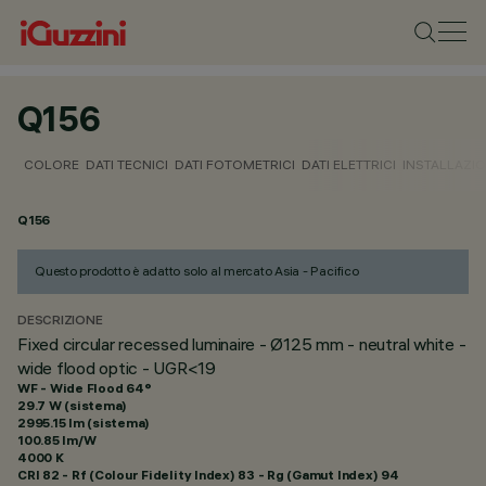
Q156
COLORE
DATI TECNICI
DATI FOTOMETRICI
DATI ELETTRICI
INSTALLAZI
Q156
Questo prodotto è adatto solo al mercato Asia - Pacifico
DESCRIZIONE
Fixed circular recessed luminaire - Ø125 mm - neutral white -
wide flood optic - UGR<19
WF - Wide Flood 64°
29.7 W (sistema)
2995.15 lm (sistema)
100.85 lm/W
4000 K
CRI
82
- Rf (Colour Fidelity Index) 83 - Rg (Gamut Index) 94