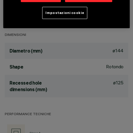
passive dissipation system. Product complete with LED lamp
in neutral white colour tone (4,000K). General light emission,
Impostazioni cookie
with controlled luminance UGR<19 1500 cd/m2 α>65° wide
flood optic.
DIMENSIONI
ø144
Diametro (mm)
Rotondo
Shape
ø125
Recessed hole
dimensions (mm)
PERFORMANCE TECNICHE