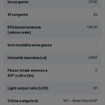
3700
lm sorgente
25
W sorgente
108.91
Efficienza luminosa
(valore reale)
-
lm in modalità emergenza
2997
Intensità massima (cd)
0
Flusso totale emesso a
90° o oltre (lm)
81
Light output ratio (LOR)
WF - Wide Flood 64°
Ottica e angolo di