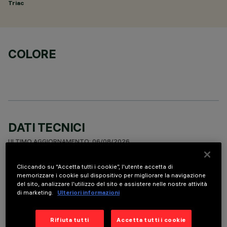
Triac
COLORE
DATI TECNICI
ULTIMO AGGIORNAMENTO: 06/08/2026
Cliccando su “Accetta tutti i cookie”, l'utente accetta di
DESCRIZIONE
memorizzare i cookie sul dispositivo per migliorare la navigazione
del sito, analizzare l'utilizzo del sito e assistere nelle nostre attività
Fixed round luminaire designed to use a LED lamp with C.O.B.
di marketing.
Ulteriori informazioni
technology. Version with rim for surface-mounting. Reflector
vacuum-metallised with aluminium vapours with an anti-
scratch protective layer. Die-cast aluminium body and
Rifiuta tutti
Accetta tutti i cookie