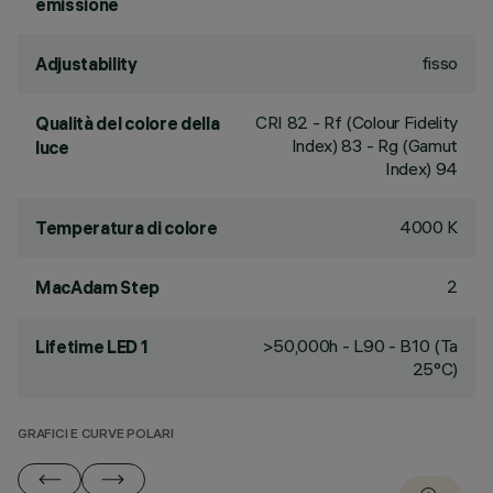
emissione
fisso
Adjustability
CRI
82
- Rf (Colour Fidelity
Qualità del colore della
Index) 83 - Rg (Gamut
luce
Index) 94
4000 K
Temperatura di colore
2
MacAdam Step
>50,000h - L90 - B10 (Ta
Lifetime LED 1
25°C)
GRAFICI E CURVE POLARI