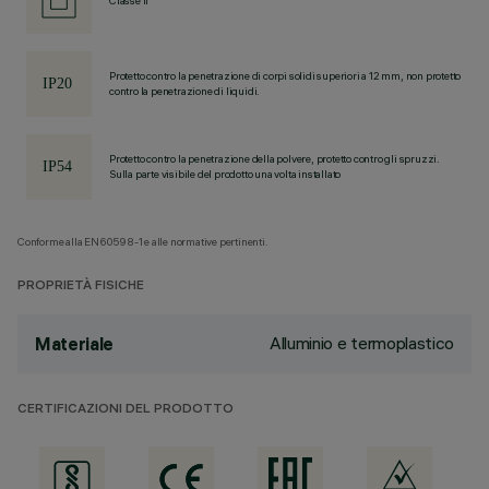
Classe II
Protetto contro la penetrazione di corpi solidi superiori a 12 mm, non protetto
contro la penetrazione di liquidi.
Protetto contro la penetrazione della polvere, protetto contro gli spruzzi.
Sulla parte visibile del prodotto una volta installato
Conforme alla EN60598-1 e alle normative pertinenti.
PROPRIETÀ FISICHE
Alluminio e termoplastico
Materiale
CERTIFICAZIONI DEL PRODOTTO