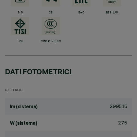
BIS
CE
EAC
RETILAP
TISI
CCC PENDING
DATI FOTOMETRICI
DETTAGLI
2995.15
lm (sistema)
27.5
W (sistema)