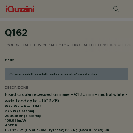
Q162
COLORE
DATI TECNICI
DATI FOTOMETRICI
DATI ELETTRICI
INSTALLAZI
Q162
Questo prodotto è adatto solo al mercato Asia - Pacifico
DESCRIZIONE
Fixed circular recessed luminaire - Ø125 mm - neutral white -
wide flood optic - UGR<19
WF - Wide Flood 64°
27.5 W (sistema)
2995.15 lm (sistema)
108.91 lm/W
4000 K
CRI
82
- Rf (Colour Fidelity Index) 83 - Rg (Gamut Index) 94