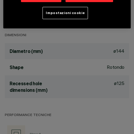
passive dissipation system. Product complete with LED lamp
in warm white colour tone (3000K). General light emission,
Impostazioni cookie
with controlled luminance UGR<19 1500 cd/m2 α>65°
medium optic.
DIMENSIONI
ø144
Diametro (mm)
Rotondo
Shape
ø125
Recessed hole
dimensions (mm)
PERFORMANCE TECNICHE