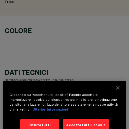
Triac
COLORE
DATI TECNICI
ULTIMO AGGIORNAMENTO: 06/08/2026
Cliccando su “Accetta tutti i cookie”, l'utente accetta di
DESCRIZIONE
memorizzare i cookie sul dispositivo per migliorare la navigazione
del sito, analizzare l'utilizzo del sito e assistere nelle nostre attività
Fixed round luminaire designed to use a LED lamp with C.O.B.
di marketing.
Ulteriori informazioni
technology. Version with rim for surface-mounting. Reflector
vacuum-metallised with aluminium vapours with an anti-
scratch protective layer. Die-cast aluminium body and
Rifiuta tutti
Accetta tutti i cookie