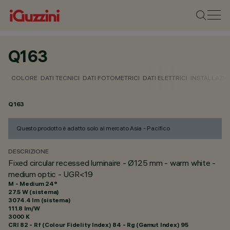
Q163
COLORE
DATI TECNICI
DATI FOTOMETRICI
DATI ELETTRICI
INSTALLAZI
Q163
Questo prodotto è adatto solo al mercato Asia - Pacifico
DESCRIZIONE
Fixed circular recessed luminaire - Ø125 mm - warm white -
medium optic - UGR<19
M - Medium 24°
27.5 W (sistema)
3074.4 lm (sistema)
111.8 lm/W
3000 K
CRI
82
- Rf (Colour Fidelity Index) 84 - Rg (Gamut Index) 95