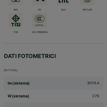
BIS
CE
EAC
RETILAP
TISI
CCC PENDING
DATI FOTOMETRICI
DETTAGLI
3074.4
lm (sistema)
27.5
W (sistema)