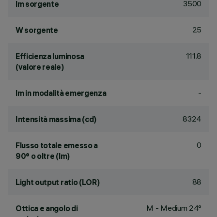
3500
lm sorgente
25
W sorgente
111.8
Efficienza luminosa
(valore reale)
-
lm in modalità emergenza
8324
Intensità massima (cd)
0
Flusso totale emesso a
90° o oltre (lm)
88
Light output ratio (LOR)
M - Medium 24°
Ottica e angolo di