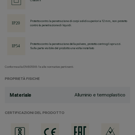
Classe II
Protetto contro la penetrazione di corpi solidi superiori a 12 mm, non protetto
contro la penetrazione di liquidi.
Protetto contro la penetrazione della polvere, protetto contro gli spruzzi.
Sulla parte visibile del prodotto una volta installato
Conforme alla EN60598-1 e alle normative pertinenti.
PROPRIETÀ FISICHE
Alluminio e termoplastico
Materiale
CERTIFICAZIONI DEL PRODOTTO