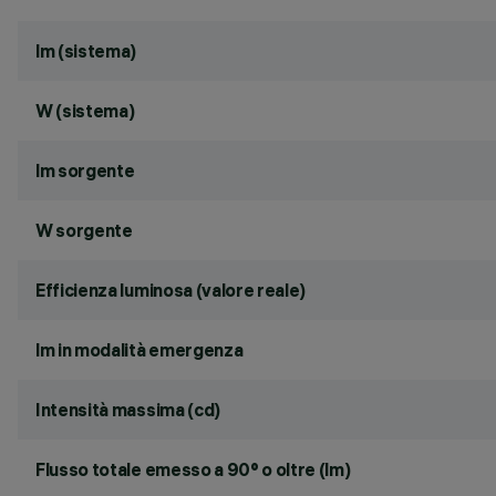
lm (sistema)
W (sistema)
lm sorgente
W sorgente
Efficienza luminosa (valore reale)
lm in modalità emergenza
Intensità massima (cd)
Flusso totale emesso a 90° o oltre (lm)