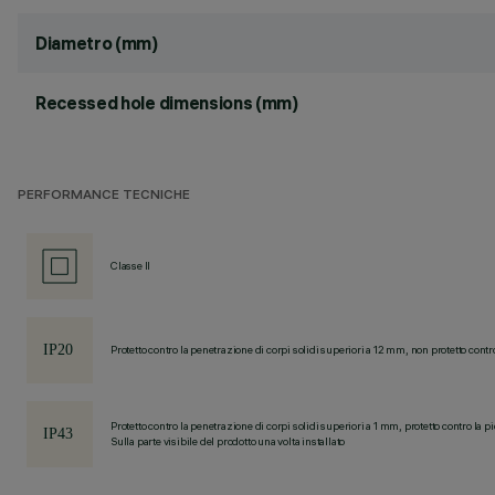
Diametro (mm)
Recessed hole dimensions (mm)
PERFORMANCE TECNICHE
Classe II
Protetto contro la penetrazione di corpi solidi superiori a 12 mm, non protetto contr
Protetto contro la penetrazione di corpi solidi superiori a 1 mm, protetto contro la p
Sulla parte visibile del prodotto una volta installato