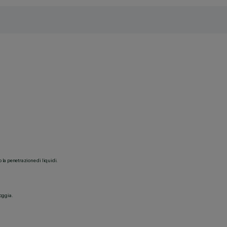
o la penetrazione di liquidi.
ioggia.