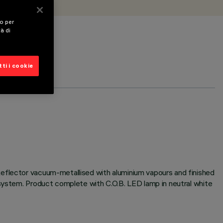
vo per
tà di
ti i cookie
Reflector vacuum-metallised with aluminium vapours and finished
 system. Product complete with C.O.B. LED lamp in neutral white