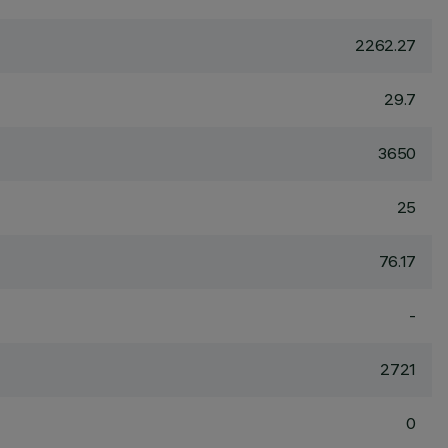
2262.27
29.7
3650
25
76.17
-
2721
0