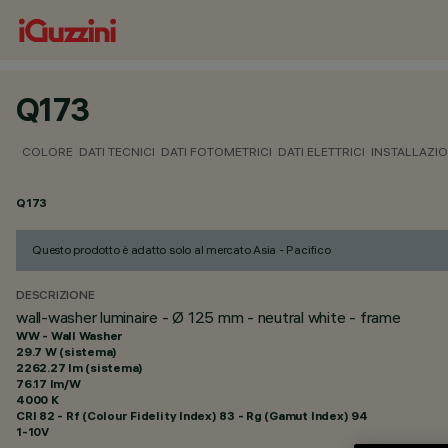
Q173
COLORE
DATI TECNICI
DATI FOTOMETRICI
DATI ELETTRICI
INSTALLAZI
Q173
Questo prodotto è adatto solo al mercato Asia - Pacifico
DESCRIZIONE
wall-washer luminaire - Ø 125 mm - neutral white - frame
WW - Wall Washer
29.7 W (sistema)
2262.27 lm (sistema)
76.17 lm/W
4000 K
CRI
82
- Rf (Colour Fidelity Index) 83 - Rg (Gamut Index) 94
1-10V