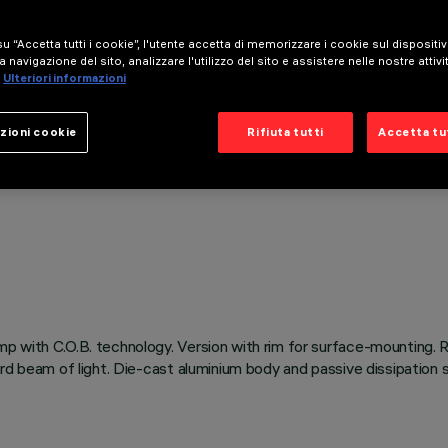
u “Accetta tutti i cookie”, l'utente accetta di memorizzare i cookie sul dispositi
a navigazione del sito, analizzare l'utilizzo del sito e assistere nelle nostre attivi
Ulteriori informazioni
zioni cookie
Rifiuta tutti
Accetta tut
p with C.O.B. technology. Version with rim for surface-mounting. 
ard beam of light. Die-cast aluminium body and passive dissipation