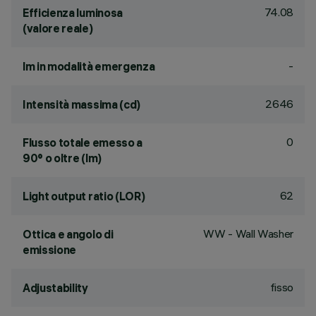
74.08
Efficienza luminosa
(valore reale)
-
lm in modalità emergenza
2646
Intensità massima (cd)
0
Flusso totale emesso a
90° o oltre (lm)
62
Light output ratio (LOR)
WW - Wall Washer
Ottica e angolo di
emissione
fisso
Adjustability