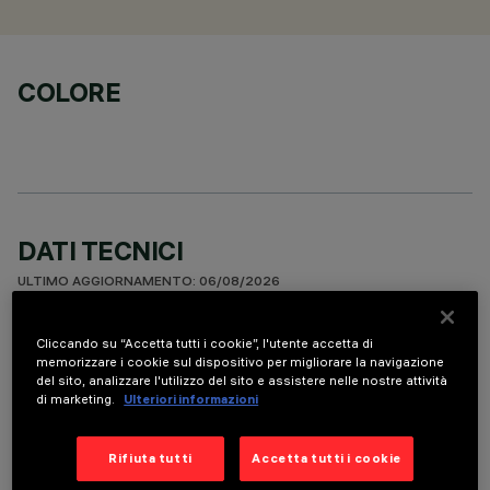
COLORE
DATI TECNICI
ULTIMO AGGIORNAMENTO: 06/08/2026
DESCRIZIONE
Cliccando su “Accetta tutti i cookie”, l'utente accetta di
memorizzare i cookie sul dispositivo per migliorare la navigazione
Recessed round wall-washer luminaire designed to use a LED
del sito, analizzare l'utilizzo del sito e assistere nelle nostre attività
di marketing.
Ulteriori informazioni
lamp with C.O.B. technology. Version with rim for surface-
mounting. Reflector vacuum-metallised with aluminium
vapours and finished with a protective anti-scratch layer to
Rifiuta tutti
Accetta tutti i cookie
create a vertical downward beam of light. Die-cast aluminium