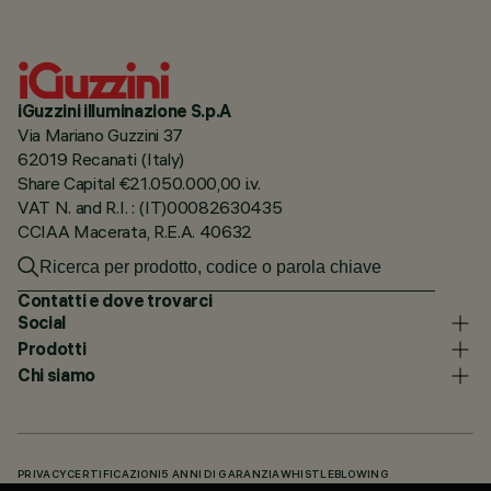
iGuzzini illuminazione S.p.A
Via Mariano Guzzini 37
62019 Recanati (Italy)
Share Capital €21.050.000,00 i.v.
VAT N. and R.I. : (IT)00082630435
CCIAA Macerata, R.E.A. 40632
Contatti e dove trovarci
Social
Prodotti
Chi siamo
PRIVACY
CERTIFICAZIONI
5 ANNI DI GARANZIA
WHISTLEBLOWING