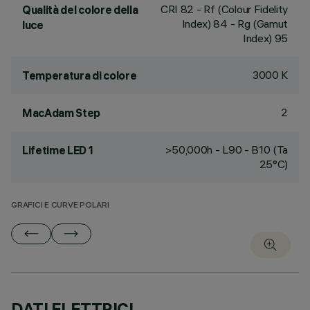
CRI
82
- Rf (Colour Fidelity
Qualità del colore della
Index) 84 - Rg (Gamut
luce
Index) 95
3000 K
Temperatura di colore
2
MacAdam Step
>50,000h - L90 - B10 (Ta
Lifetime LED 1
25°C)
GRAFICI E CURVE POLARI
DATI ELETTRICI