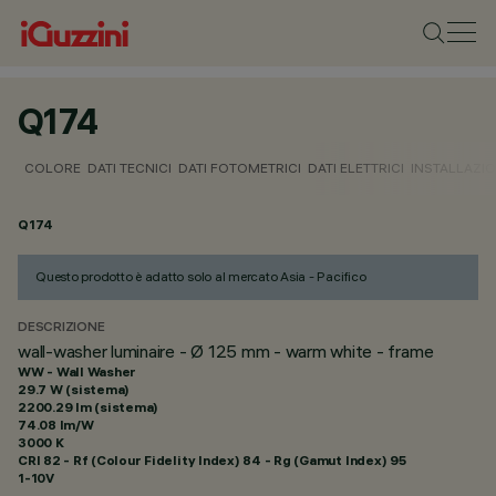
Q174
COLORE
DATI TECNICI
DATI FOTOMETRICI
DATI ELETTRICI
INSTALLAZI
Q174
Questo prodotto è adatto solo al mercato Asia - Pacifico
DESCRIZIONE
wall-washer luminaire - Ø 125 mm - warm white - frame
WW - Wall Washer
29.7 W (sistema)
2200.29 lm (sistema)
74.08 lm/W
3000 K
CRI
82
- Rf (Colour Fidelity Index) 84 - Rg (Gamut Index) 95
1-10V