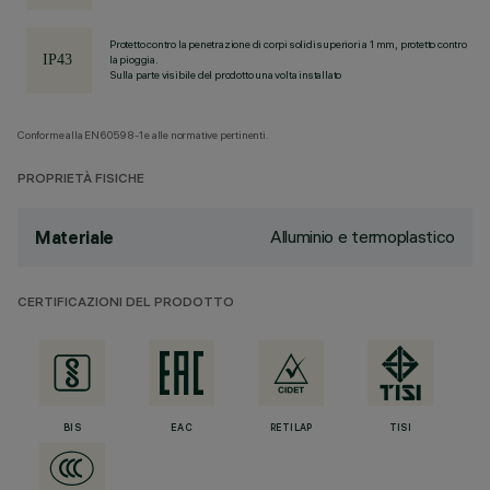
Protetto contro la penetrazione di corpi solidi superiori a 1 mm, protetto contro
la pioggia.
Sulla parte visibile del prodotto una volta installato
Conforme alla EN60598-1 e alle normative pertinenti.
PROPRIETÀ FISICHE
Alluminio e termoplastico
Materiale
CERTIFICAZIONI DEL PRODOTTO
BIS
EAC
RETILAP
TISI