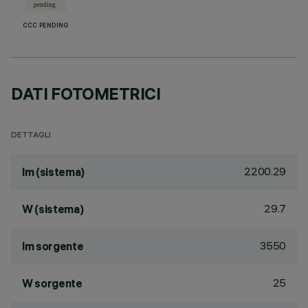
CCC PENDING
DATI FOTOMETRICI
DETTAGLI
2200.29
lm (sistema)
29.7
W (sistema)
3550
lm sorgente
25
W sorgente