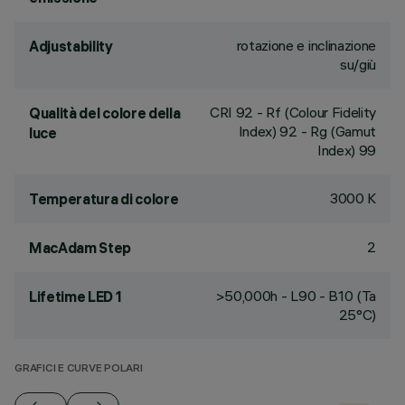
rotazione e inclinazione
Adjustability
su/giù
CRI
92
- Rf (Colour Fidelity
Qualità del colore della
Index) 92 - Rg (Gamut
luce
Index) 99
3000 K
Temperatura di colore
2
MacAdam Step
>50,000h - L90 - B10 (Ta
Lifetime LED 1
25°C)
GRAFICI E CURVE POLARI