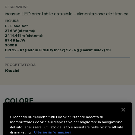
DESCRIZIONE
incasso LED orientabile estraibile - alimentazione elettronica
inclusa
F - Flood 42°
27.6 W (sistema)
2414.65 lm (sistema)
87.49 lm/W
3000 K
CRI
92
- Rf (Colour Fidelity Index) 92 - Rg (Gamut Index) 99
PROGETTATO DA
iGuzzini
COLORE
Cliccando su “Accetta tutti i cookie”, l'utente accetta di
memorizzare i cookie sul dispositivo per migliorare la navigazione
del sito, analizzare l'utilizzo del sito e assistere nelle nostre attività
di marketing.
Ulteriori informazioni