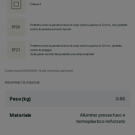
Classe II
Protetto contro la penetrazione di corpi solidi superiori a 12 mm, non protetto
contro la penetrazione di liquidi.
Protetto contro la penetrazione di corpi solidi superiori a 12 mm, protetto
contro la pioggia.
Sulla parte visibile del prodotto una volta installato
Conforme alla EN60598-1 e alle normative pertinenti.
PROPRIETÀ FISICHE
0.85
Peso (kg)
Alluminio pressofuso e
Materiale
termoplastico rinforzato