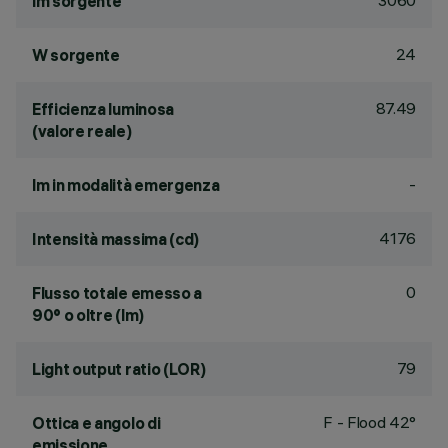
3060
lm sorgente
24
W sorgente
87.49
Efficienza luminosa
(valore reale)
-
lm in modalità emergenza
4176
Intensità massima (cd)
0
Flusso totale emesso a
90° o oltre (lm)
79
Light output ratio (LOR)
F - Flood 42°
Ottica e angolo di
emissione