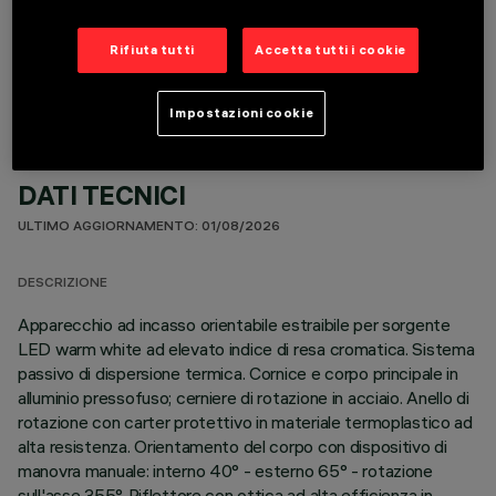
COMPONENTI OPZIONALI
Rifiuta tutti
Accetta tutti i cookie
Impostazioni cookie
DATI TECNICI
ULTIMO AGGIORNAMENTO: 01/08/2026
DESCRIZIONE
Apparecchio ad incasso orientabile estraibile per sorgente
LED warm white ad elevato indice di resa cromatica. Sistema
passivo di dispersione termica. Cornice e corpo principale in
alluminio pressofuso; cerniere di rotazione in acciaio. Anello di
rotazione con carter protettivo in materiale termoplastico ad
alta resistenza. Orientamento del corpo con dispositivo di
manovra manuale: interno 40° - esterno 65° - rotazione
sull'asse 355°. Riflettore con ottica ad alta efficienza in