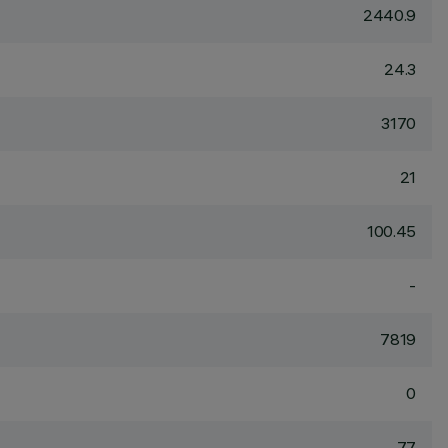
2440.9
24.3
3170
21
100.45
-
7819
0
77