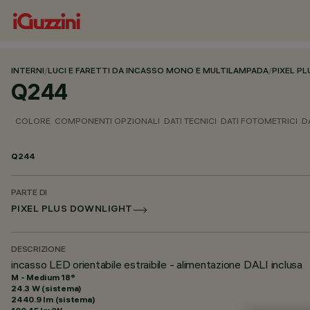
INTERNI
/
LUCI E FARETTI DA INCASSO MONO E MULTILAMPADA
/
PIXEL PL
Q244
COLORE
COMPONENTI OPZIONALI
DATI TECNICI
DATI FOTOMETRICI
D
Q244
PARTE DI
PIXEL PLUS DOWNLIGHT
DESCRIZIONE
incasso LED orientabile estraibile - alimentazione DALI inclusa
M - Medium 18°
24.3 W (sistema)
2440.9 lm (sistema)