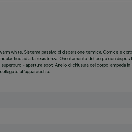
rm white. Sistema passivo di dispersione termica. Cornice e corpo p
termoplastico ad alta resistenza. Orientamento del corpo con dispos
nio superpuro - apertura spot. Anello di chiusura del corpo lampada i
ollegato all'apparecchio.