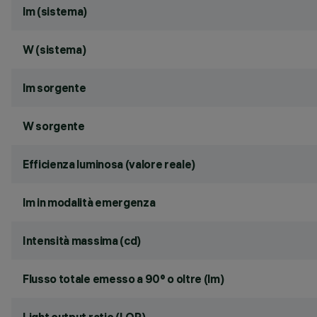
lm (sistema)
W (sistema)
lm sorgente
W sorgente
Efficienza luminosa (valore reale)
lm in modalità emergenza
Intensità massima (cd)
Flusso totale emesso a 90° o oltre (lm)