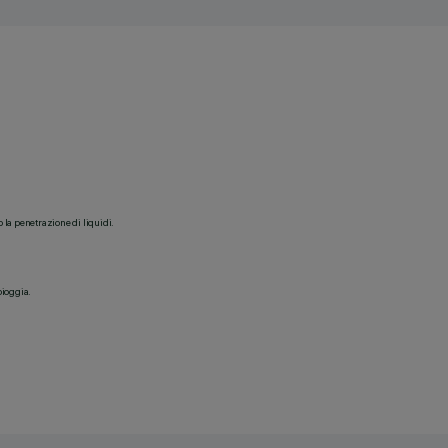
o la penetrazione di liquidi.
pioggia.