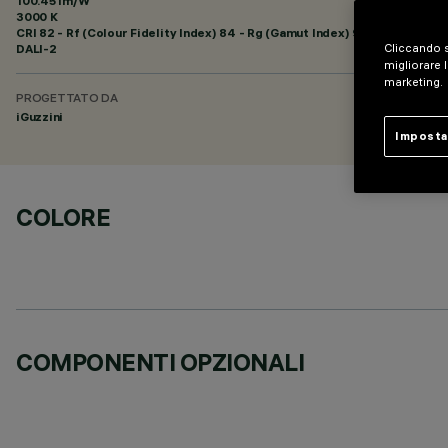
100.45 lm/W
3000 K
CRI
82
- Rf (Colour Fidelity Index) 84 - Rg (Gamut Index) 95
DALI-2
Cliccando s
migliorare l
marketing.
PROGETTATO DA
iGuzzini
Imposta
COLORE
COMPONENTI OPZIONALI