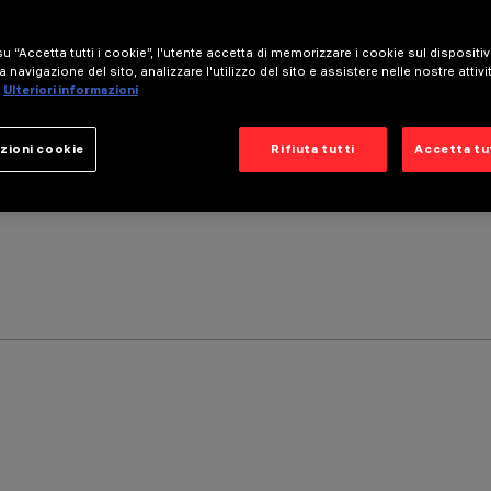
u “Accetta tutti i cookie”, l'utente accetta di memorizzare i cookie sul dispositi
a navigazione del sito, analizzare l'utilizzo del sito e assistere nelle nostre attivi
Ulteriori informazioni
zioni cookie
Rifiuta tutti
Accetta tut