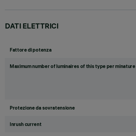
DATI ELETTRICI
Fattore di potenza
Maximum number of luminaires of this type per minature 
Protezione da sovratensione
Inrush current