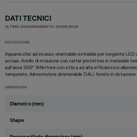
DATI TECNICI
ULTIMO AGGIORNAMENTO: 05/08/2026
DESCRIZIONE
Apparecchio ad incasso orientabile estraibile per sorgente LED wa
acciaio. Anello di rotazione con carter protettivo in materiale 
sull'asse 355°. Riflettore con ottica ad alta efficienza in allumi
temperato. Alimentatore dimmerabile DALI fornito in dotazione c
DIMENSIONI
Diametro (mm)
Shape
Recessed hole dimensions (mm)