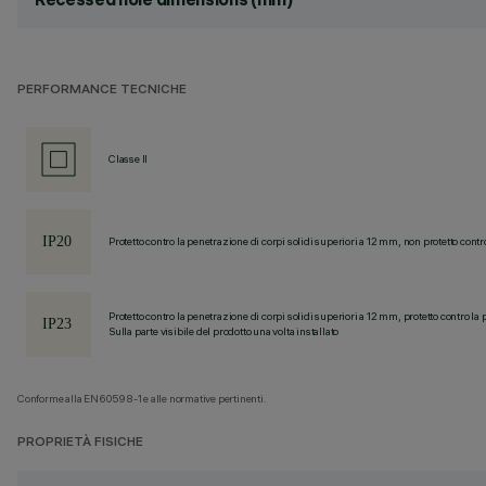
PERFORMANCE TECNICHE
Classe II
Protetto contro la penetrazione di corpi solidi superiori a 12 mm, non protetto contr
Protetto contro la penetrazione di corpi solidi superiori a 12 mm, protetto contro la 
Sulla parte visibile del prodotto una volta installato
Conforme alla EN60598-1 e alle normative pertinenti.
PROPRIETÀ FISICHE