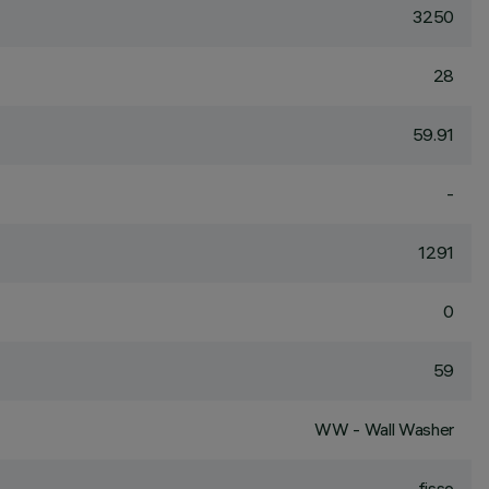
3250
28
59.91
-
1291
0
59
WW - Wall Washer
fisso