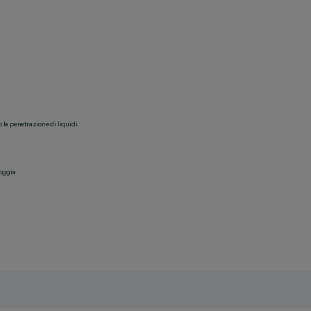
o la penetrazione di liquidi.
ioggia.