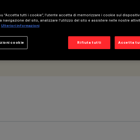
 DALI - Wall Washer
u “Accetta tutti i cookie”, l'utente accetta di memorizzare i cookie sul dispositi
a navigazione del sito, analizzare l'utilizzo del sito e assistere nelle nostre attivi
Ulteriori informazioni
zioni cookie
Rifiuta tutti
Accetta tut