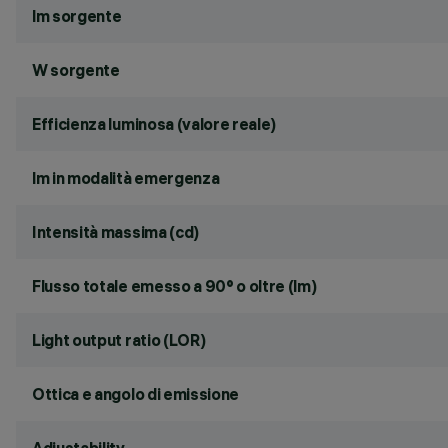
lm sorgente
W sorgente
Efficienza luminosa (valore reale)
lm in modalità emergenza
Intensità massima (cd)
Flusso totale emesso a 90° o oltre (lm)
Light output ratio (LOR)
Ottica e angolo di emissione