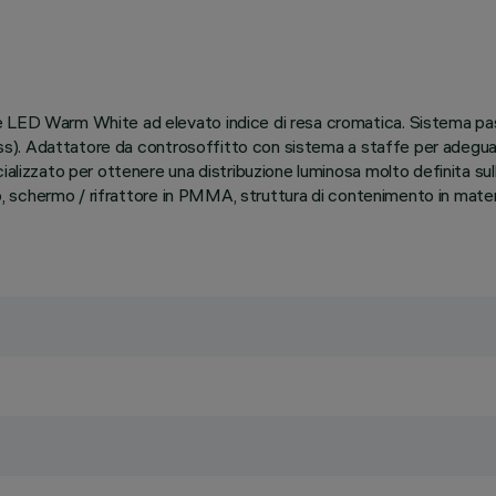
e LED Warm White ad elevato indice di resa cromatica. Sistema pas
eless). Adattatore da controsoffitto con sistema a staffe per adegu
ializzato per ottenere una distribuzione luminosa molto definita su
uro, schermo / rifrattore in PMMA, struttura di contenimento in mat