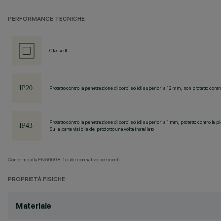
PERFORMANCE TECNICHE
Classe II
Protetto contro la penetrazione di corpi solidi superiori a 12 mm, non protetto contr
Protetto contro la penetrazione di corpi solidi superiori a 1 mm, protetto contro la p
Sulla parte visibile del prodotto una volta installato
Conforme alla EN60598-1 e alle normative pertinenti.
PROPRIETÀ FISICHE
Materiale