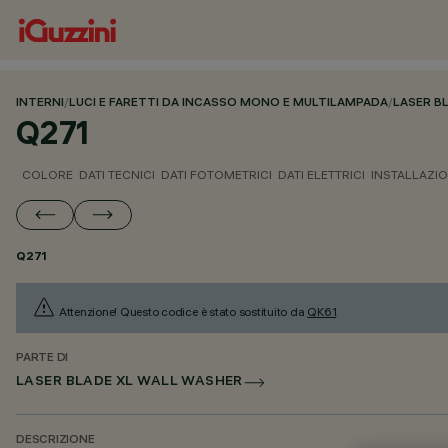
INTERNI
/
LUCI E FARETTI DA INCASSO MONO E MULTILAMPADA
/
LASER B
Q271
COLORE
DATI TECNICI
DATI FOTOMETRICI
DATI ELETTRICI
INSTALLAZI
Q271
Attenzione! Questo codice è stato sostituito da
QK61
.
PARTE DI
LASER BLADE XL WALL WASHER
DESCRIZIONE