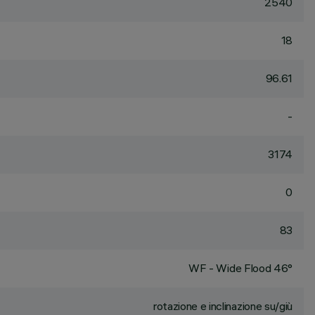
2540
18
96.61
-
3174
0
83
WF - Wide Flood 46°
rotazione e inclinazione su/giù