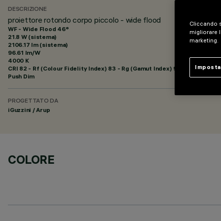
DESCRIZIONE
proiettore rotondo corpo piccolo - wide flood
Cliccando s
WF - Wide Flood 46°
migliorare l
21.8 W (sistema)
marketing.
2106.17 lm (sistema)
96.61 lm/W
4000 K
Imposta
CRI
82
- Rf (Colour Fidelity Index) 83 - Rg (Gamut Index) 94
Push Dim
PROGETTATO DA
iGuzzini / Arup
COLORE