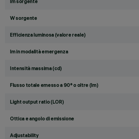
lm sorgente
W sorgente
Efficienza luminosa (valore reale)
lm in modalità emergenza
Intensità massima (cd)
Flusso totale emesso a 90° o oltre (lm)
Light output ratio (LOR)
Ottica e angolo di emissione
Adjustability