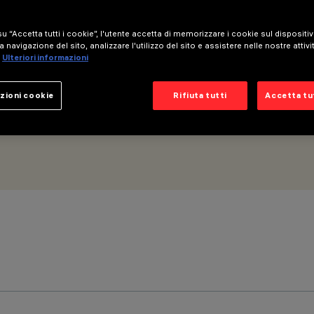
u “Accetta tutti i cookie”, l'utente accetta di memorizzare i cookie sul dispositi
a navigazione del sito, analizzare l'utilizzo del sito e assistere nelle nostre attivi
Ulteriori informazioni
zioni cookie
Rifiuta tutti
Accetta tut