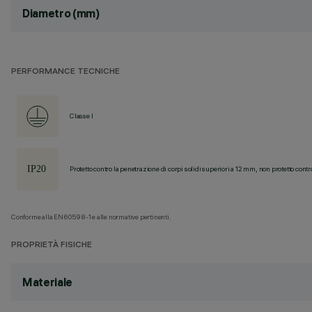
Diametro (mm)
PERFORMANCE TECNICHE
Classe I
Protetto contro la penetrazione di corpi solidi superiori a 12 mm, non protetto contr
Conforme alla EN60598-1 e alle normative pertinenti.
PROPRIETÀ FISICHE
Materiale