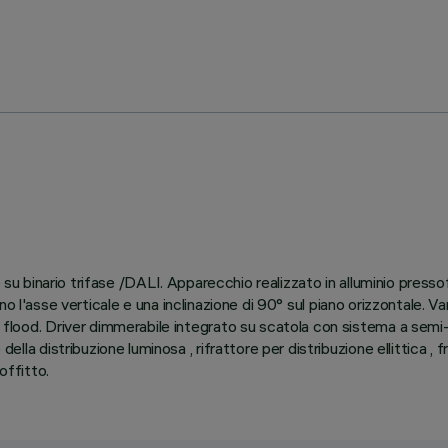
e su binario trifase /DALI. Apparecchio realizzato in alluminio press
o l'asse verticale e una inclinazione di 90° sul piano orizzontale. 
 Driver dimmerabile integrato su scatola con sistema a semi-scompa
istribuzione luminosa , rifrattore per distribuzione ellittica , fr
offitto.