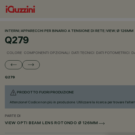
INTERNI
/
APPARECCHI PER BINARIO A TENSIONE DI RETE
/
VIEW
/
Ø 126MM
Q279
COLORE
COMPONENTI OPZIONALI
DATI TECNICI
DATI FOTOMETRICI
D
Q279
PRODOTTO FUORI PRODUZIONE
Attenzione! Codice non più in produzione. Utilizzare la ricerca per trovare l'alter
PARTE DI
VIEW OPTI BEAM LENS ROTONDO Ø 126MM