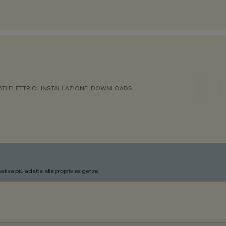
ATI ELETTRICI
INSTALLAZIONE
DOWNLOADS
nativa più adatta alle proprie esigenze.