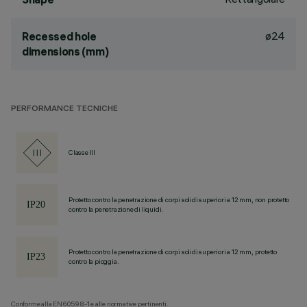
ø24
Recessed hole
dimensions (mm)
PERFORMANCE TECNICHE
Classe III
Protetto contro la penetrazione di corpi solidi superiori a 12 mm, non protetto
contro la penetrazione di liquidi.
Protetto contro la penetrazione di corpi solidi superiori a 12 mm, protetto
contro la pioggia.
Conforme alla EN60598-1 e alle normative pertinenti.