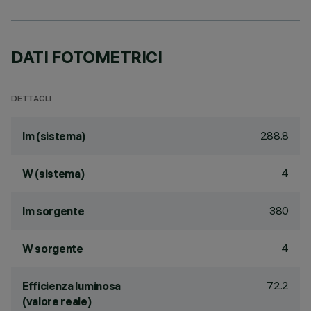
DATI FOTOMETRICI
DETTAGLI
288.8
lm (sistema)
4
W (sistema)
380
lm sorgente
4
W sorgente
72.2
Efficienza luminosa
(valore reale)