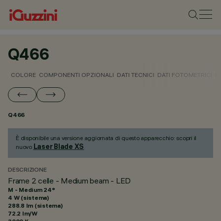
Q466
COLORE
COMPONENTI OPZIONALI
DATI TECNICI
DATI FOTOMETRICI
D
Q466
È disponibile una versione aggiornata di questo apparecchio: scopri il
Laser Blade XS
nuovo
.
DESCRIZIONE
Frame 2 celle - Medium beam - LED
M - Medium 24°
4 W (sistema)
288.8 lm (sistema)
72.2 lm/W