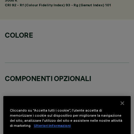
3000 K
CRI
92
- Rf (Colour Fidelity Index) 93 - Rg (Gamut Index) 101
COLORE
COMPONENTI OPZIONALI
Cliccando su “Accetta tutti i cookie”, l'utente accetta di
memorizzare i cookie sul dispositivo per migliorare la navigazione
DATI TECNICI
del sito, analizzare l'utilizzo del sito e assistere nelle nostre attività
di marketing.
Ulteriori informazioni
ULTIMO AGGIORNAMENTO: 05/08/2026