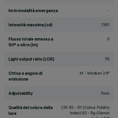
-
lm in modalità emergenza
1381
Intensità massima (cd)
0
Flusso totale emesso a
90° o oltre (lm)
76
Light output ratio (LOR)
M - Medium 24°
Ottica e angolo di
emissione
fisso
Adjustability
CRI
92
- Rf (Colour Fidelity
Qualità del colore della
Index) 93 - Rg (Gamut
luce