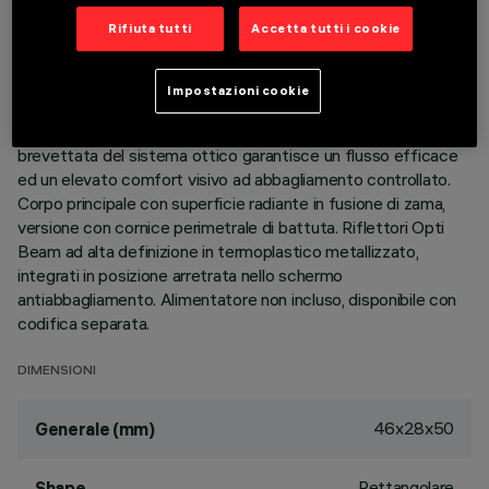
Rifiuta tutti
Accetta tutti i cookie
DESCRIZIONE
Apparecchio miniaturizzato lineare ad incasso a 2 elementi
Impostazioni cookie
ottici per sorgenti LED - ottiche fisse. Nonostante le
dimensioni extra-compatte del prodotto, la tecnologia
brevettata del sistema ottico garantisce un flusso efficace
ed un elevato comfort visivo ad abbagliamento controllato.
Corpo principale con superficie radiante in fusione di zama,
versione con cornice perimetrale di battuta. Riflettori Opti
Beam ad alta definizione in termoplastico metallizzato,
integrati in posizione arretrata nello schermo
antiabbagliamento. Alimentatore non incluso, disponibile con
codifica separata.
DIMENSIONI
46x28x50
Generale (mm)
Rettangolare
Shape