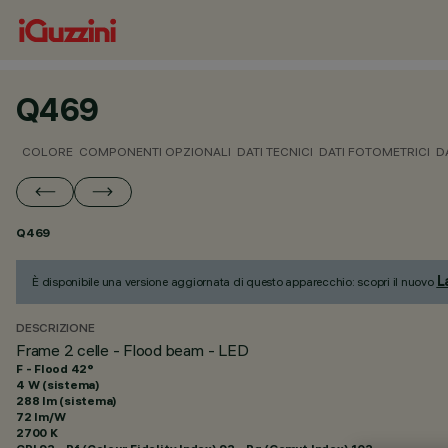
Q469
COLORE
COMPONENTI OPZIONALI
DATI TECNICI
DATI FOTOMETRICI
D
Q469
L
È disponibile una versione aggiornata di questo apparecchio: scopri il nuovo
DESCRIZIONE
Frame 2 celle - Flood beam - LED
F - Flood 42°
4 W (sistema)
288 lm (sistema)
72 lm/W
2700 K