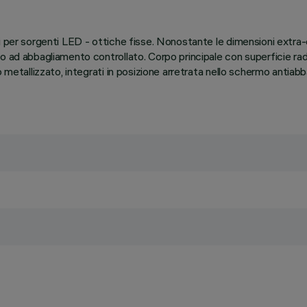
ci per sorgenti LED - ottiche fisse. Nonostante le dimensioni extr
o ad abbagliamento controllato. Corpo principale con superficie radi
o metallizzato, integrati in posizione arretrata nello schermo antiab