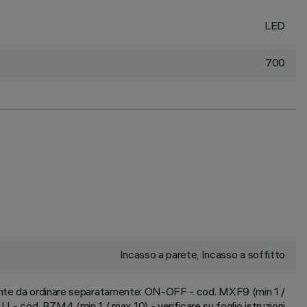
LED
700
Incasso a parete, Incasso a soffitto
ante da ordinare separatamente: ON-OFF - cod. MXF9 (min 1 /
I - cod. BZM4 (min 1 / max 10) - verificare su foglio istruzioni