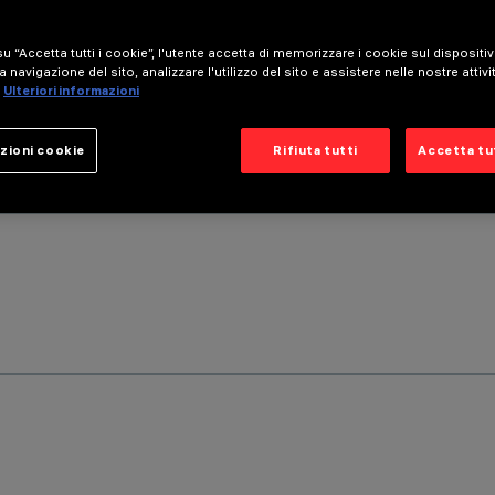
u “Accetta tutti i cookie”, l'utente accetta di memorizzare i cookie sul dispositi
a navigazione del sito, analizzare l'utilizzo del sito e assistere nelle nostre attivi
Ulteriori informazioni
zioni cookie
Rifiuta tutti
Accetta tut