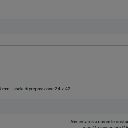
 25 mm - asola di preparazione 24 x 42;
Alimentatori a corrente cost
max 4); dimmerabile DAL