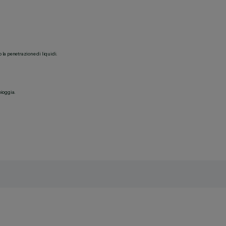
o la penetrazione di liquidi.
pioggia.