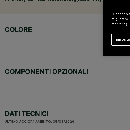
CRI
92
- Rf (Colour Fidelity Index) 92 - Rg (Gamut Index) 102
Cliccando s
migliorare l
marketing.
COLORE
Imposta
COMPONENTI OPZIONALI
DATI TECNICI
ULTIMO AGGIORNAMENTO: 05/08/2026