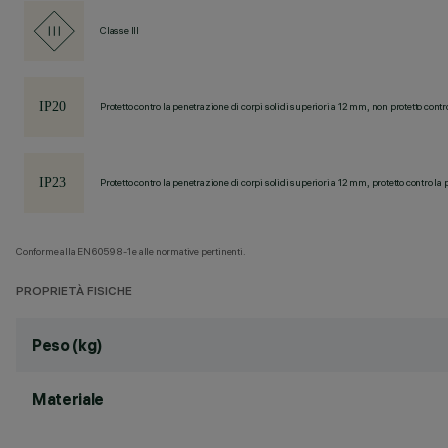
Classe III
Protetto contro la penetrazione di corpi solidi superiori a 12 mm, non protetto contr
Protetto contro la penetrazione di corpi solidi superiori a 12 mm, protetto contro la 
Conforme alla EN60598-1 e alle normative pertinenti.
PROPRIETÀ FISICHE
Peso (kg)
Materiale