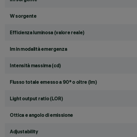
W sorgente
Efficienza luminosa (valore reale)
lm in modalità emergenza
Intensità massima (cd)
Flusso totale emesso a 90° o oltre (lm)
Light output ratio (LOR)
Ottica e angolo di emissione
Adjustability