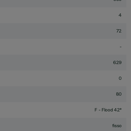
4
72
-
629
0
80
F - Flood 42°
fisso