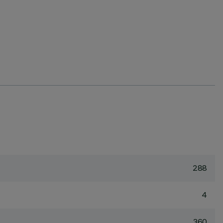
288
4
360