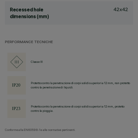
42x42
Recessed hole
dimensions (mm)
PERFORMANCE TECNICHE
Classe III
Protetto contro la penetrazione di corpi solidi superiori a 12 mm, non protetto
contro la penetrazione di liquidi.
Protetto contro la penetrazione di corpi solidi superiori a 12 mm, protetto
contro la pioggia.
Conforme alla EN60598-1 e alle normative pertinenti.