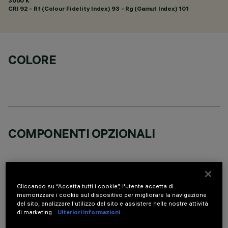
3000 K
CRI
92
- Rf (Colour Fidelity Index) 93 - Rg (Gamut Index) 101
COLORE
COMPONENTI OPZIONALI
Cliccando su “Accetta tutti i cookie”, l'utente accetta di
memorizzare i cookie sul dispositivo per migliorare la navigazione
DATI TECNICI
del sito, analizzare l'utilizzo del sito e assistere nelle nostre attività
di marketing.
Ulteriori informazioni
ULTIMO AGGIORNAMENTO: 05/08/2026