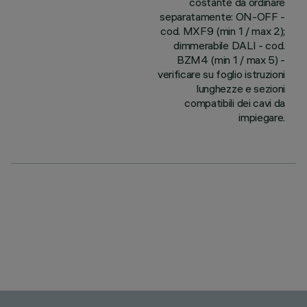
costante da ordinare
separatamente: ON-OFF -
cod. MXF9 (min 1 / max 2);
dimmerabile DALI - cod.
BZM4 (min 1 / max 5) -
verificare su foglio istruzioni
lunghezze e sezioni
compatibili dei cavi da
impiegare.