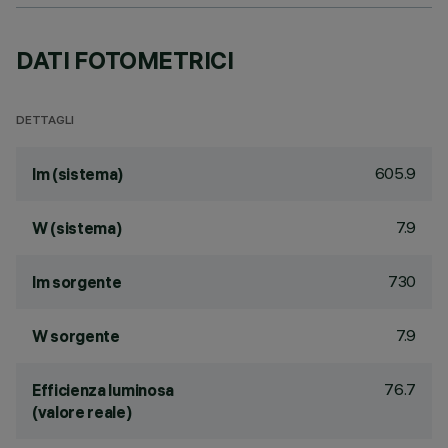
DATI FOTOMETRICI
DETTAGLI
605.9
lm (sistema)
7.9
W (sistema)
730
lm sorgente
7.9
W sorgente
76.7
Efficienza luminosa
(valore reale)