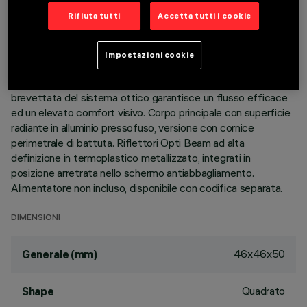
Rifiuta tutti
Accetta tutti i cookie
DESCRIZIONE
Apparecchio miniaturizzato quadrato ad incasso a 4 elementi
Impostazioni cookie
ottici per sorgenti LED - ottiche fisse. Nonostante le
dimensioni extra-compatte del prodotto, la tecnologia
brevettata del sistema ottico garantisce un flusso efficace
ed un elevato comfort visivo. Corpo principale con superficie
radiante in alluminio pressofuso, versione con cornice
perimetrale di battuta. Riflettori Opti Beam ad alta
definizione in termoplastico metallizzato, integrati in
posizione arretrata nello schermo antiabbagliamento.
Alimentatore non incluso, disponibile con codifica separata.
DIMENSIONI
46x46x50
Generale (mm)
Quadrato
Shape