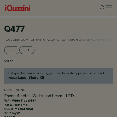
Q477
COLORE
COMPONENTI OPZIONALI
DATI TECNICI
DATI FOTOMETRICI
D
Q477
È disponibile una versione aggiornata di questo apparecchio: scopri il
Laser Blade XS
nuovo
.
DESCRIZIONE
Frame 4 celle - Wideflood beam - LED
WF - Wide Flood 58°
7.9 W (sistema)
605.9 lm (sistema)
76.7 lm/W