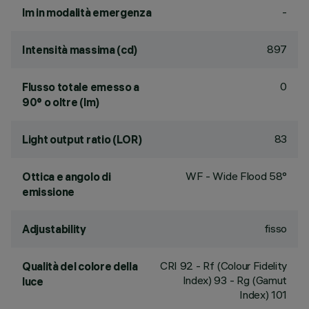
-
lm in modalità emergenza
897
Intensità massima (cd)
0
Flusso totale emesso a
90° o oltre (lm)
83
Light output ratio (LOR)
WF - Wide Flood 58°
Ottica e angolo di
emissione
fisso
Adjustability
CRI
92
- Rf (Colour Fidelity
Qualità del colore della
Index) 93 - Rg (Gamut
luce
Index) 101