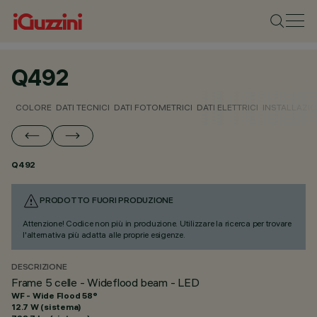
Q492
COLORE
DATI TECNICI
DATI FOTOMETRICI
DATI ELETTRICI
INSTALLAZI
Q492
PRODOTTO FUORI PRODUZIONE
Attenzione! Codice non più in produzione. Utilizzare la ricerca per trovare
l'alternativa più adatta alle proprie esigenze.
DESCRIZIONE
Frame 5 celle - Wideflood beam - LED
WF - Wide Flood 58°
12.7 W (sistema)