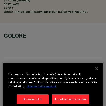
738.7 lm (sistema)
58.17 lm/W
2700 K
CRI
92
- Rf (Colour Fidelity Index) 92 - Rg (Gamut Index) 102
COLORE
DATI TECNICI
Cliccando su “Accetta tutti i cookie”, l'utente accetta di
ULTIMO AGGIORNAMENTO: 05/08/2026
memorizzare i cookie sul dispositivo per migliorare la navigazione
del sito, analizzare l'utilizzo del sito e assistere nelle nostre attività
di marketing.
Ulteriori informazioni
DESCRIZIONE
Apparecchio miniaturizzato lineare ad incasso a 5 elementi
Rifiuta tutti
Accetta tutti i cookie
ottici per sorgenti LED - ottiche fisse. Nonostante le