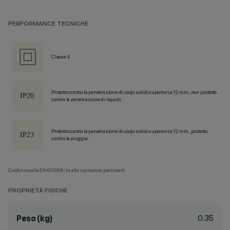
PERFORMANCE TECNICHE
Classe II
Protetto contro la penetrazione di corpi solidi superiori a 12 mm, non protetto
contro la penetrazione di liquidi.
Protetto contro la penetrazione di corpi solidi superiori a 12 mm, protetto
contro la pioggia.
Conforme alla EN60598-1 e alle normative pertinenti.
PROPRIETÀ FISICHE
0.35
Peso (kg)