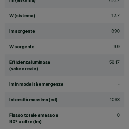
lm (sistema)
12.7
W (sistema)
890
lm sorgente
9.9
W sorgente
58.17
Efficienza luminosa
(valore reale)
-
lm in modalità emergenza
1093
Intensità massima (cd)
0
Flusso totale emesso a
90° o oltre (lm)