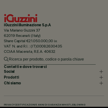
iGuzzini illuminazione S.p.A
Via Mariano Guzzini 37
62019 Recanati (Italy)
Share Capital €21.050.000,00 i.v.
VAT N. and R.I. : (IT)00082630435
CCIAA Macerata, R.E.A. 40632
Contatti e dove trovarci
Social
Prodotti
Chi siamo
PRIVACY
CERTIFICAZIONI
5 ANNI DI GARANZIA
WHISTLEBLOWING