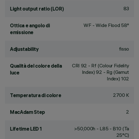
83
Light output ratio (LOR)
WF - Wide Flood 58°
Ottica e angolo di
emissione
fisso
Adjustability
CRI
92
- Rf (Colour Fidelity
Qualità del colore della
Index) 92 - Rg (Gamut
luce
Index) 102
2700 K
Temperatura di colore
2
MacAdam Step
>50,000h - L85 - B10 (Ta
Lifetime LED 1
25°C)