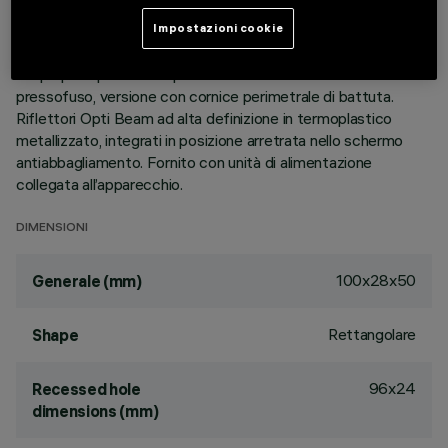
dimensioni extra-compatte del prodotto, la tecnologia
brevettata del sistema ottico garantisce un flusso efficace
Impostazioni cookie
ed un elevato comfort visivo ad abbagliamento controllato.
Corpo principale con superficie radiante in alluminio
pressofuso, versione con cornice perimetrale di battuta.
Riflettori Opti Beam ad alta definizione in termoplastico
metallizzato, integrati in posizione arretrata nello schermo
antiabbagliamento. Fornito con unità di alimentazione
collegata all’apparecchio.
DIMENSIONI
100x28x50
Generale (mm)
Rettangolare
Shape
96x24
Recessed hole
dimensions (mm)