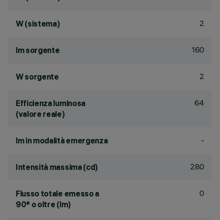
2
W (sistema)
160
lm sorgente
2
W sorgente
64
Efficienza luminosa
(valore reale)
-
lm in modalità emergenza
280
Intensità massima (cd)
0
Flusso totale emesso a
90° o oltre (lm)