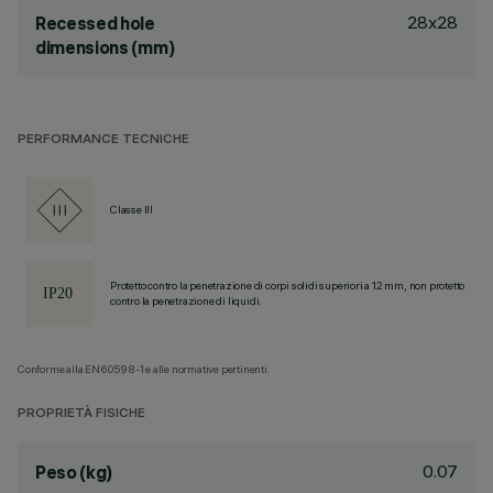
28x28
Recessed hole
dimensions (mm)
PERFORMANCE TECNICHE
Classe III
Protetto contro la penetrazione di corpi solidi superiori a 12 mm, non protetto
contro la penetrazione di liquidi.
Conforme alla EN60598-1 e alle normative pertinenti.
PROPRIETÀ FISICHE
0.07
Peso (kg)