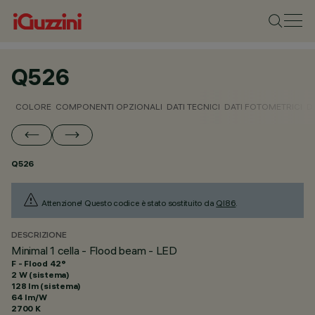
Q526
COLORE
COMPONENTI OPZIONALI
DATI TECNICI
DATI FOTOMETRICI
D
Q526
Attenzione! Questo codice è stato sostituito da
QI86
.
DESCRIZIONE
Minimal 1 cella - Flood beam - LED
F - Flood 42°
2 W (sistema)
128 lm (sistema)
64 lm/W
2700 K