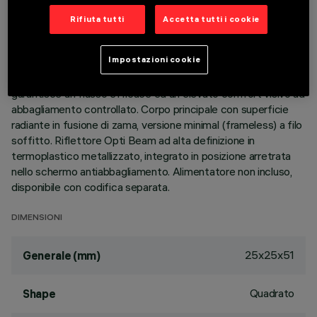
Rifiuta tutti
Accetta tutti i cookie
DESCRIZIONE
Apparecchio miniaturizzato quadrato ad incasso per singolo
Impostazioni cookie
LED - ottica fissa. Nonostante le dimensioni extra-compatte
del prodotto, la tecnologia brevettata del sistema ottico
garantisce un flusso efficace ed un elevato comfort visivo ad
abbagliamento controllato. Corpo principale con superficie
radiante in fusione di zama, versione minimal (frameless) a filo
soffitto. Riflettore Opti Beam ad alta definizione in
termoplastico metallizzato, integrato in posizione arretrata
nello schermo antiabbagliamento. Alimentatore non incluso,
disponibile con codifica separata.
DIMENSIONI
25x25x51
Generale (mm)
Quadrato
Shape