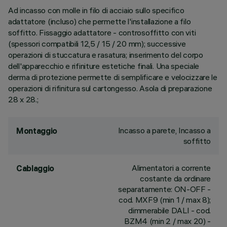
Ad incasso con molle in filo di acciaio sullo specifico
adattatore (incluso) che permette l'installazione a filo
soffitto. Fissaggio adattatore - controsoffitto con viti
(spessori compatibili 12,5 / 15 / 20 mm); successive
operazioni di stuccatura e rasatura; inserimento del corpo
dell'apparecchio e rifiniture estetiche finali. Una speciale
derma di protezione permette di semplificare e velocizzare le
operazioni di rifinitura sul cartongesso. Asola di preparazione
28 x 28.;
Incasso a parete, Incasso a
Montaggio
soffitto
Alimentatori a corrente
Cablaggio
costante da ordinare
separatamente: ON-OFF -
cod. MXF9 (min 1 / max 8);
dimmerabile DALI - cod.
BZM4 (min 2 / max 20) -